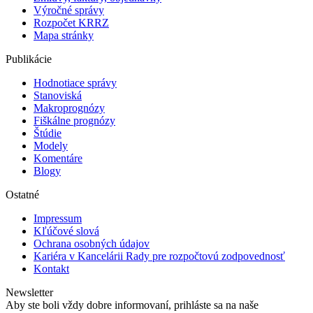
Výročné správy
Rozpočet KRRZ
Mapa stránky
Publikácie
Hodnotiace správy
Stanoviská
Makroprognózy
Fiškálne prognózy
Štúdie
Modely
Komentáre
Blogy
Ostatné
Impressum
Kľúčové slová
Ochrana osobných údajov
Kariéra v Kancelárii Rady pre rozpočtovú zodpovednosť
Kontakt
Newsletter
Aby ste boli vždy dobre informovaní, prihláste sa na naše