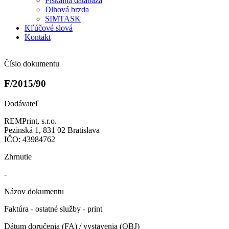
Fiškálna databáza
Dlhová brzda
SIMTASK
Kľúčové slová
Kontakt
Číslo dokumentu
F/2015/90
Dodávateľ
REMPrint, s.r.o.
Pezinská 1, 831 02 Bratislava
IČO: 43984762
Zhrnutie
-
Názov dokumentu
Faktúra - ostatné služby - print
Dátum doručenia (FA) / vystavenia (OBJ)