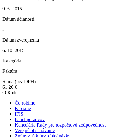
9. 6. 2015
Dátum účinnosti
-
Dátum zverejnenia
6. 10. 2015
Kategória
Faktúra
Suma (bez DPH):
61,20 €
O Rade
Čo robíme
Kto sme
IFIS
Panel poradcov
Kancelária Rady pre rozpočtovú zodpovednosť
Verejné obstarávanie
Zmluvy, faktúry, objednávky