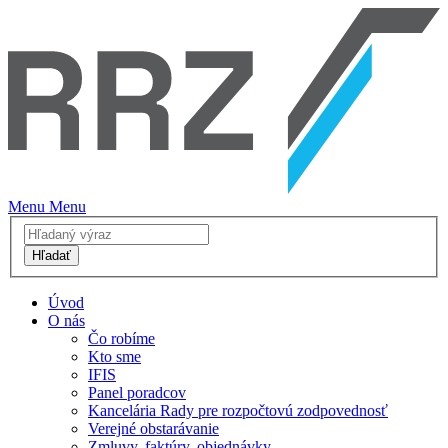
Menu
Menu
Hľadať
Úvod
O nás
Čo robíme
Kto sme
IFIS
Panel poradcov
Kancelária Rady pre rozpočtovú zodpovednosť
Verejné obstarávanie
Zmluvy, faktúry, objednávky