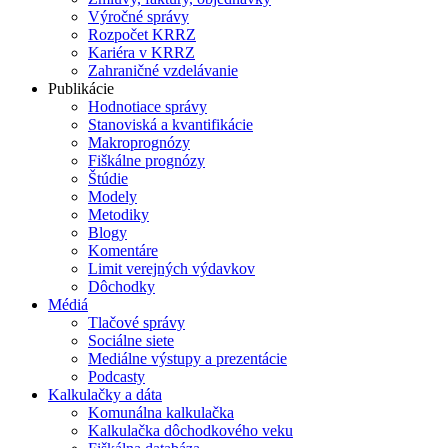
Výročné správy
Rozpočet KRRZ
Kariéra v KRRZ
Zahraničné vzdelávanie
Publikácie
Hodnotiace správy
Stanoviská a kvantifikácie
Makroprognózy
Fiškálne prognózy
Štúdie
Modely
Metodiky
Blogy
Komentáre
Limit verejných výdavkov
Dôchodky
Médiá
Tlačové správy
Sociálne siete
Mediálne výstupy a prezentácie
Podcasty
Kalkulačky a dáta
Komunálna kalkulačka
Kalkulačka dôchodkového veku