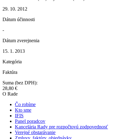
29. 10. 2012
Dátum účinnosti
-
Dátum zverejnenia
15. 1. 2013
Kategória
Faktúra
Suma (bez DPH):
28,80 €
O Rade
Čo robíme
Kto sme
IFIS
Panel poradcov
Kancelária Rady pre rozpočtovú zodpovednosť
Verejné obstarávanie
Zmluvy, faktúry, objednávky