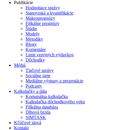
Publikácie
Hodnotiace správy
Stanoviská a kvantifikácie
Makroprognózy
Fiškálne prognózy
Štúdie
Modely
Metodiky
Blogy
Komentáre
Limit verejných výdavkov
Dôchodky
Médiá
Tlačové správy
Sociálne siete
Mediálne výstupy a prezentácie
Podcasty
Kalkulačky a dáta
Komunálna kalkulačka
Kalkulačka dôchodkového veku
Fiškálna databáza
Dlhová brzda
SIMTASK
Kľúčové slová
Kontakt