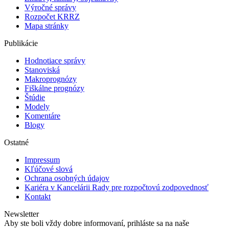
Výročné správy
Rozpočet KRRZ
Mapa stránky
Publikácie
Hodnotiace správy
Stanoviská
Makroprognózy
Fiškálne prognózy
Štúdie
Modely
Komentáre
Blogy
Ostatné
Impressum
Kľúčové slová
Ochrana osobných údajov
Kariéra v Kancelárii Rady pre rozpočtovú zodpovednosť
Kontakt
Newsletter
Aby ste boli vždy dobre informovaní, prihláste sa na naše