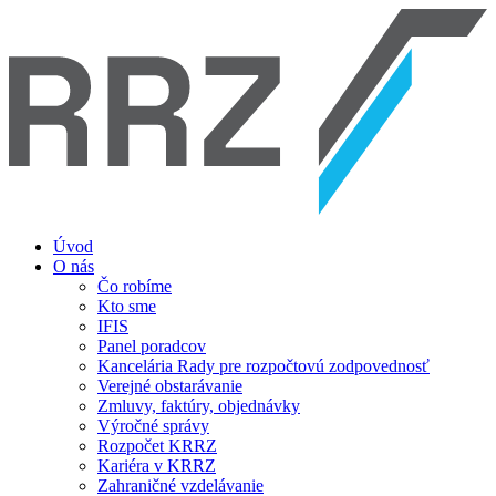
Úvod
O nás
Čo robíme
Kto sme
IFIS
Panel poradcov
Kancelária Rady pre rozpočtovú zodpovednosť
Verejné obstarávanie
Zmluvy, faktúry, objednávky
Výročné správy
Rozpočet KRRZ
Kariéra v KRRZ
Zahraničné vzdelávanie