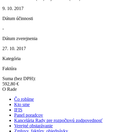
9. 10. 2017
Dátum účinnosti
-
Dátum zverejnenia
27. 10. 2017
Kategória
Faktúra
Suma (bez DPH):
592,80 €
O Rade
Čo robíme
Kto sme
IFIS
Panel poradcov
Kancelária Rady pre rozpočtovú zodpovednosť
Verejné obstarávanie
Zmluvy, faktúry, objednávky