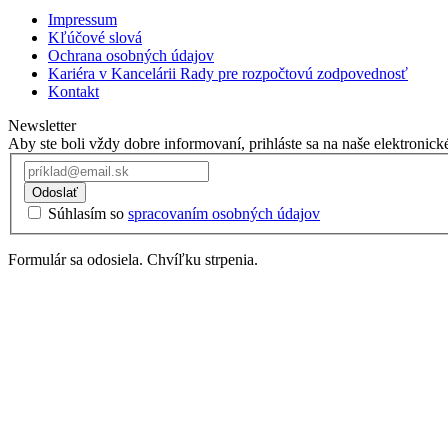
Impressum
Kľúčové slová
Ochrana osobných údajov
Kariéra v Kancelárii Rady pre rozpočtovú zodpovednosť
Kontakt
Newsletter
Aby ste boli vždy dobre informovaní, prihláste sa na naše elektronick
Odoslať
Súhlasím so
spracovaním osobných údajov
Formulár sa odosiela. Chvíľku strpenia.