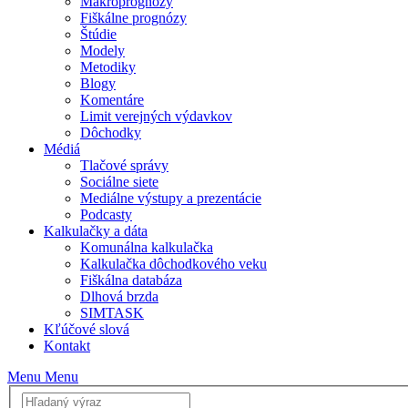
Makroprognózy
Fiškálne prognózy
Štúdie
Modely
Metodiky
Blogy
Komentáre
Limit verejných výdavkov
Dôchodky
Médiá
Tlačové správy
Sociálne siete
Mediálne výstupy a prezentácie
Podcasty
Kalkulačky a dáta
Komunálna kalkulačka
Kalkulačka dôchodkového veku
Fiškálna databáza
Dlhová brzda
SIMTASK
Kľúčové slová
Kontakt
Menu
Menu