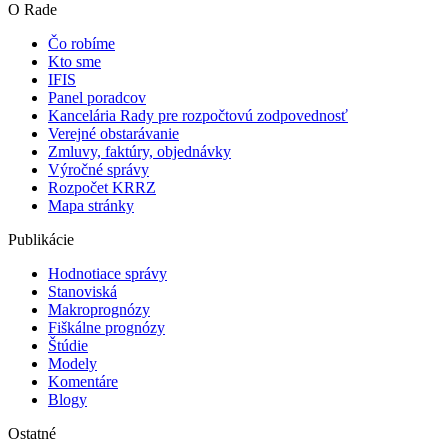
O Rade
Čo robíme
Kto sme
IFIS
Panel poradcov
Kancelária Rady pre rozpočtovú zodpovednosť
Verejné obstarávanie
Zmluvy, faktúry, objednávky
Výročné správy
Rozpočet KRRZ
Mapa stránky
Publikácie
Hodnotiace správy
Stanoviská
Makroprognózy
Fiškálne prognózy
Štúdie
Modely
Komentáre
Blogy
Ostatné