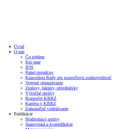
Úvod
O nás
Čo robíme
Kto sme
IFIS
Panel poradcov
Kancelária Rady pre rozpočtovú zodpovednosť
Verejné obstarávanie
Zmluvy, faktúry, objednávky
Výročné správy
Rozpočet KRRZ
Kariéra v KRRZ
Zahraničné vzdelávanie
Publikácie
Hodnotiace správy
Stanoviská a kvantifikácie