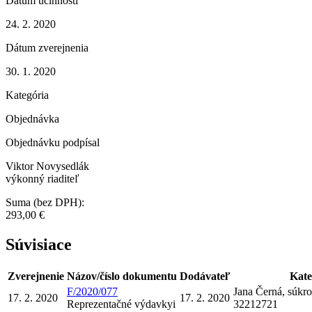
Dátum účinnosti
24. 2. 2020
Dátum zverejnenia
30. 1. 2020
Kategória
Objednávka
Objednávku podpísal
Viktor Novysedlák
výkonný riaditeľ
Suma (bez DPH):
293,00 €
Súvisiace
Zverejnenie
Názov/číslo dokumentu
Dodávateľ
Kate
F/2020/077
Jana Černá, súkr
17. 2. 2020
17. 2. 2020
Reprezentačné výdavky
i
32212721