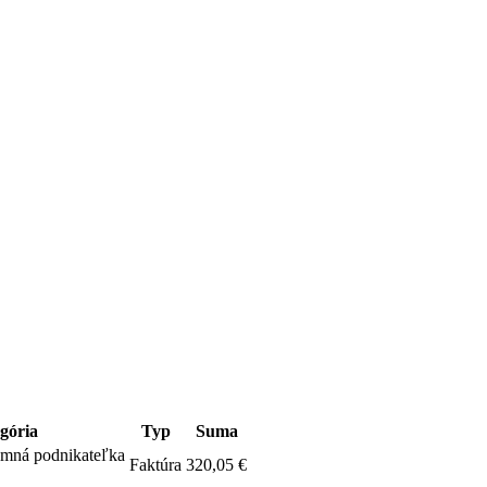
gória
Typ
Suma
omná podnikateľka
Faktúra
320,05 €