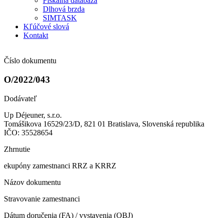
Fiškálna databáza
Dlhová brzda
SIMTASK
Kľúčové slová
Kontakt
Číslo dokumentu
O/2022/043
Dodávateľ
Up Déjeuner, s.r.o.
Tomášikova 16529/23/D, 821 01 Bratislava, Slovenská republika
IČO: 35528654
Zhrnutie
ekupóny zamestnanci RRZ a KRRZ
Názov dokumentu
Stravovanie zamestnanci
Dátum doručenia (FA) / vystavenia (OBJ)