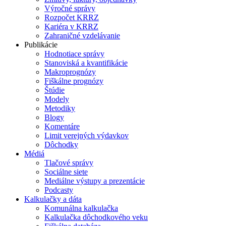
Výročné správy
Rozpočet KRRZ
Kariéra v KRRZ
Zahraničné vzdelávanie
Publikácie
Hodnotiace správy
Stanoviská a kvantifikácie
Makroprognózy
Fiškálne prognózy
Štúdie
Modely
Metodiky
Blogy
Komentáre
Limit verejných výdavkov
Dôchodky
Médiá
Tlačové správy
Sociálne siete
Mediálne výstupy a prezentácie
Podcasty
Kalkulačky a dáta
Komunálna kalkulačka
Kalkulačka dôchodkového veku