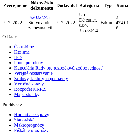
Názov/číslo
Zverejnenie
Dodávateľ
Kategória
Typ
Suma
dokumentu
Up
F/2022/243
2
Déjeuner,
2. 7. 2022
Stravovanie
2. 7. 2022
Faktúra
474,01
s.r.o.
zamestnanci
i
€
35528654
O Rade
Čo robíme
Kto sme
IFIS
Panel poradcov
Kancelária Rady pre rozpočtovú zodpovednosť
Verejné obstarávanie
Zmluvy, faktúry, objednávky
Výročné správy
Rozpočet KRRZ
Mapa stránky
Publikácie
Hodnotiace správy
Stanoviská
Makroprognózy
Fiškálne prognózy