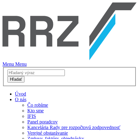
Menu
Menu
Hľadať
Úvod
O nás
Čo robíme
Kto sme
IFIS
Panel poradcov
Kancelária Rady pre rozpočtovú zodpovednosť
Verejné obstarávanie
Zmluvy, faktúry, objednávky