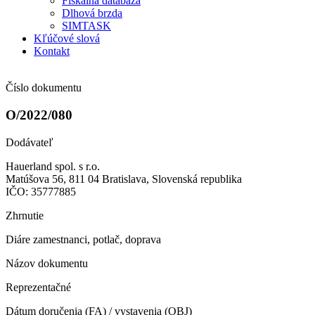
Fiškálna databáza
Dlhová brzda
SIMTASK
Kľúčové slová
Kontakt
Číslo dokumentu
O/2022/080
Dodávateľ
Hauerland spol. s r.o.
Matúšova 56, 811 04 Bratislava, Slovenská republika
IČO: 35777885
Zhrnutie
Diáre zamestnanci, potlač, doprava
Názov dokumentu
Reprezentačné
Dátum doručenia (FA) / vystavenia (OBJ)