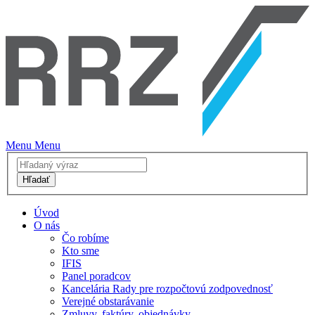
Menu
Menu
Hľadať
Úvod
O nás
Čo robíme
Kto sme
IFIS
Panel poradcov
Kancelária Rady pre rozpočtovú zodpovednosť
Verejné obstarávanie
Zmluvy, faktúry, objednávky