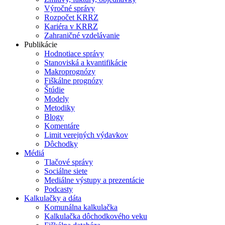
Výročné správy
Rozpočet KRRZ
Kariéra v KRRZ
Zahraničné vzdelávanie
Publikácie
Hodnotiace správy
Stanoviská a kvantifikácie
Makroprognózy
Fiškálne prognózy
Štúdie
Modely
Metodiky
Blogy
Komentáre
Limit verejných výdavkov
Dôchodky
Médiá
Tlačové správy
Sociálne siete
Mediálne výstupy a prezentácie
Podcasty
Kalkulačky a dáta
Komunálna kalkulačka
Kalkulačka dôchodkového veku