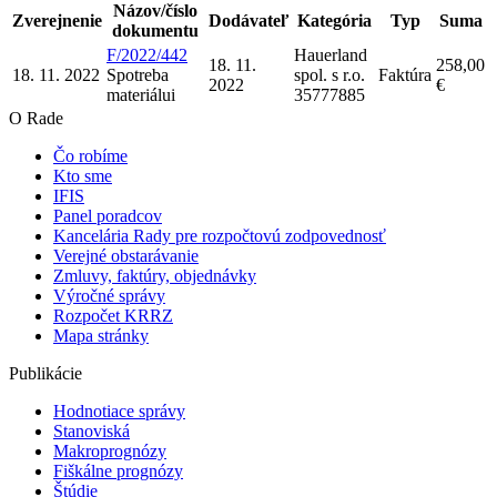
Názov/číslo
Zverejnenie
Dodávateľ
Kategória
Typ
Suma
dokumentu
F/2022/442
Hauerland
18. 11.
258,00
18. 11. 2022
Spotreba
spol. s r.o.
Faktúra
2022
€
materiálu
i
35777885
O Rade
Čo robíme
Kto sme
IFIS
Panel poradcov
Kancelária Rady pre rozpočtovú zodpovednosť
Verejné obstarávanie
Zmluvy, faktúry, objednávky
Výročné správy
Rozpočet KRRZ
Mapa stránky
Publikácie
Hodnotiace správy
Stanoviská
Makroprognózy
Fiškálne prognózy
Štúdie