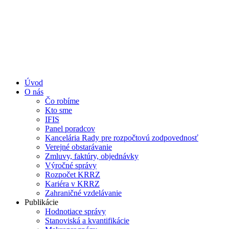
Úvod
O nás
Čo robíme
Kto sme
IFIS
Panel poradcov
Kancelária Rady pre rozpočtovú zodpovednosť
Verejné obstarávanie
Zmluvy, faktúry, objednávky
Výročné správy
Rozpočet KRRZ
Kariéra v KRRZ
Zahraničné vzdelávanie
Publikácie
Hodnotiace správy
Stanoviská a kvantifikácie