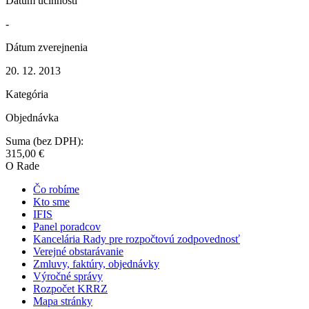
Dátum účinnosti
-
Dátum zverejnenia
20. 12. 2013
Kategória
Objednávka
Suma (bez DPH):
315,00 €
O Rade
Čo robíme
Kto sme
IFIS
Panel poradcov
Kancelária Rady pre rozpočtovú zodpovednosť
Verejné obstarávanie
Zmluvy, faktúry, objednávky
Výročné správy
Rozpočet KRRZ
Mapa stránky