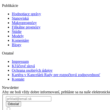
Publikácie
Hodnotiace správy
Stanoviská
Makroprognózy
Fiškálne prognózy
Štúdie
Modely
Komentáre
Blogy
Ostatné
Impressum
Kľúčové slová
Ochrana osobných údajov
Kariéra v Kancelárii Rady pre rozpočtovú zodpovednosť
Kontakt
Newsletter
Aby ste boli vždy dobre informovaní, prihláste sa na naše elektronick
Odoslať