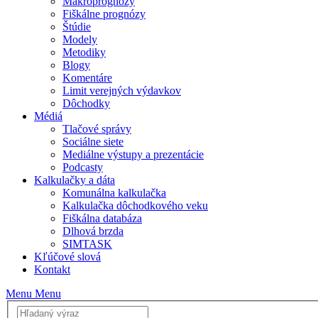
Makroprognózy
Fiškálne prognózy
Štúdie
Modely
Metodiky
Blogy
Komentáre
Limit verejných výdavkov
Dôchodky
Médiá
Tlačové správy
Sociálne siete
Mediálne výstupy a prezentácie
Podcasty
Kalkulačky a dáta
Komunálna kalkulačka
Kalkulačka dôchodkového veku
Fiškálna databáza
Dlhová brzda
SIMTASK
Kľúčové slová
Kontakt
Menu
Menu