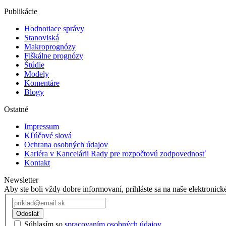
Publikácie
Hodnotiace správy
Stanoviská
Makroprognózy
Fiškálne prognózy
Štúdie
Modely
Komentáre
Blogy
Ostatné
Impressum
Kľúčové slová
Ochrana osobných údajov
Kariéra v Kancelárii Rady pre rozpočtovú zodpovednosť
Kontakt
Newsletter
Aby ste boli vždy dobre informovaní, prihláste sa na naše elektronick
Odoslať
Súhlasím so
spracovaním osobných údajov