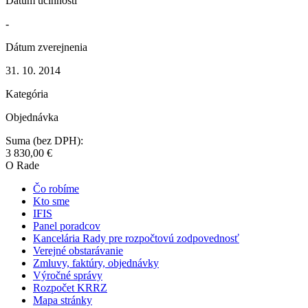
Dátum účinnosti
-
Dátum zverejnenia
31. 10. 2014
Kategória
Objednávka
Suma (bez DPH):
3 830,00 €
O Rade
Čo robíme
Kto sme
IFIS
Panel poradcov
Kancelária Rady pre rozpočtovú zodpovednosť
Verejné obstarávanie
Zmluvy, faktúry, objednávky
Výročné správy
Rozpočet KRRZ
Mapa stránky