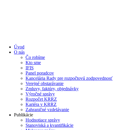
Úvod
O nás
Čo robíme
Kto sme
IFIS
Panel poradcov
Kancelária Rady pre rozpočtovú zodpovednosť
Verejné obstarávanie
Zmluvy, faktúry, objednávky
Výročné správy
Rozpočet KRRZ
Kariéra v KRRZ
Zahraničné vzdelávanie
Publikácie
Hodnotiace správy
Stanoviská a kvantifikácie