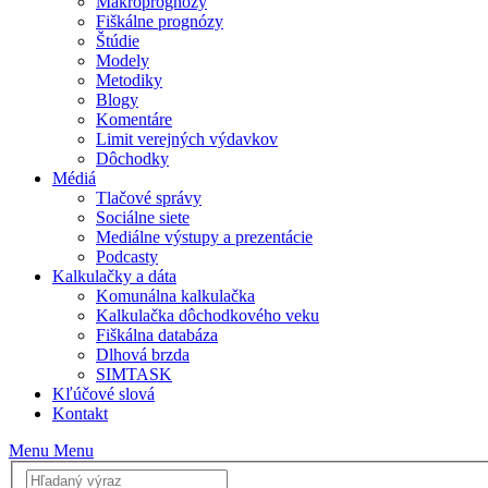
Makroprognózy
Fiškálne prognózy
Štúdie
Modely
Metodiky
Blogy
Komentáre
Limit verejných výdavkov
Dôchodky
Médiá
Tlačové správy
Sociálne siete
Mediálne výstupy a prezentácie
Podcasty
Kalkulačky a dáta
Komunálna kalkulačka
Kalkulačka dôchodkového veku
Fiškálna databáza
Dlhová brzda
SIMTASK
Kľúčové slová
Kontakt
Menu
Menu