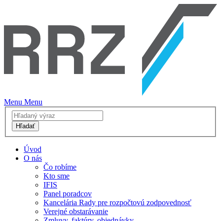
Menu
Menu
Hľadať
Úvod
O nás
Čo robíme
Kto sme
IFIS
Panel poradcov
Kancelária Rady pre rozpočtovú zodpovednosť
Verejné obstarávanie
Zmluvy, faktúry, objednávky