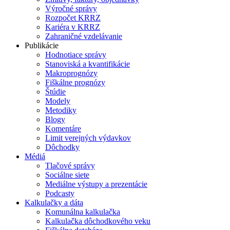
Výročné správy
Rozpočet KRRZ
Kariéra v KRRZ
Zahraničné vzdelávanie
Publikácie
Hodnotiace správy
Stanoviská a kvantifikácie
Makroprognózy
Fiškálne prognózy
Štúdie
Modely
Metodiky
Blogy
Komentáre
Limit verejných výdavkov
Dôchodky
Médiá
Tlačové správy
Sociálne siete
Mediálne výstupy a prezentácie
Podcasty
Kalkulačky a dáta
Komunálna kalkulačka
Kalkulačka dôchodkového veku