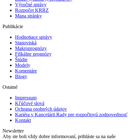
Výročné správy
Rozpočet KRRZ
Mapa stránky
Publikácie
Hodnotiace správy
Stanoviská
Makroprognózy
Fiškálne prognózy
Štúdie
Modely
Komentáre
Blogy
Ostatné
Impressum
Kľúčové slová
Ochrana osobných údajov
Kariéra v Kancelárii Rady pre rozpočtovú zodpovednosť
Kontakt
Newsletter
Aby ste boli vždy dobre informovaní, prihláste sa na naše