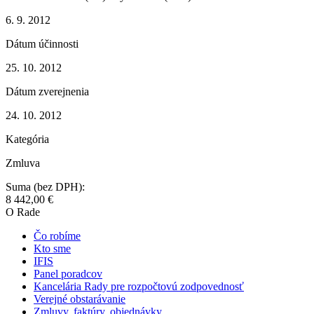
6. 9. 2012
Dátum účinnosti
25. 10. 2012
Dátum zverejnenia
24. 10. 2012
Kategória
Zmluva
Suma (bez DPH):
8 442,00 €
O Rade
Čo robíme
Kto sme
IFIS
Panel poradcov
Kancelária Rady pre rozpočtovú zodpovednosť
Verejné obstarávanie
Zmluvy, faktúry, objednávky