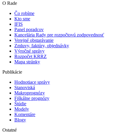
O Rade
Čo robíme
Kto sme
IFIS
Panel poradcov
Kancelária Rady pre rozpočtovú zodpovednosť
Verejné obstarávanie
Zmluvy, faktúry, objednávky
Výročné správy
Rozpočet KRRZ
Mapa stránky
Publikácie
Hodnotiace správy
Stanoviská
Makroprognózy
Fiškálne prognózy
Štúdie
Modely
Komentáre
Blogy
Ostatné