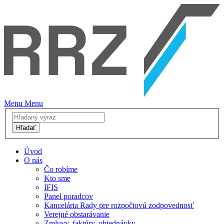
Menu
Menu
Hľadať
Úvod
O nás
Čo robíme
Kto sme
IFIS
Panel poradcov
Kancelária Rady pre rozpočtovú zodpovednosť
Verejné obstarávanie
Zmluvy, faktúry, objednávky