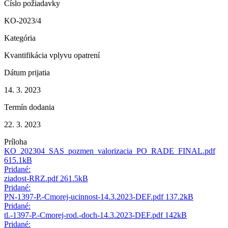
Číslo požiadavky
KO-2023/4
Kategória
Kvantifikácia vplyvu opatrení
Dátum prijatia
14. 3. 2023
Termín dodania
22. 3. 2023
Príloha
KO_202304_SAS_pozmen_valorizacia_PO_RADE_FINAL.pdf
615.1kB
Pridané:
ziadost-RRZ.pdf
261.5kB
Pridané:
PN-1397-P.-Cmorej-ucinnost-14.3.2023-DEF.pdf
137.2kB
Pridané:
tl.-1397-P.-Cmorej-rod.-doch-14.3.2023-DEF.pdf
142kB
Pridané: