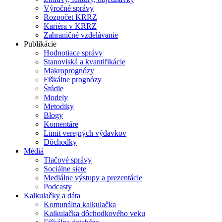
Výročné správy
Rozpočet KRRZ
Kariéra v KRRZ
Zahraničné vzdelávanie
Publikácie
Hodnotiace správy
Stanoviská a kvantifikácie
Makroprognózy
Fiškálne prognózy
Štúdie
Modely
Metodiky
Blogy
Komentáre
Limit verejných výdavkov
Dôchodky
Médiá
Tlačové správy
Sociálne siete
Mediálne výstupy a prezentácie
Podcasty
Kalkulačky a dáta
Komunálna kalkulačka
Kalkulačka dôchodkového veku