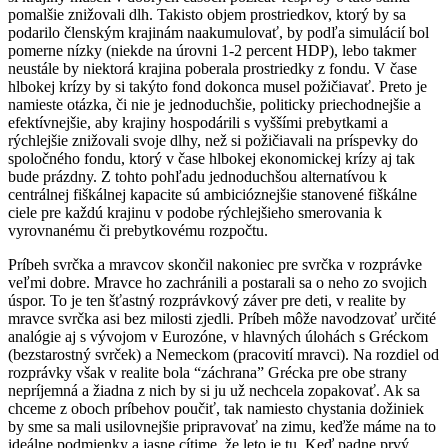
pomalšie znižovali dlh. Takisto objem prostriedkov, ktorý by sa
podarilo členským krajinám naakumulovať, by podľa simulácií bol
pomerne nízky (niekde na úrovni 1-2 percent HDP), lebo takmer
neustále by niektorá krajina poberala prostriedky z fondu. V čase
hlbokej krízy by si takýto fond dokonca musel požičiavať. Preto je
namieste otázka, či nie je jednoduchšie, politicky priechodnejšie a
efektívnejšie, aby krajiny hospodárili s vyššími prebytkami a
rýchlejšie znižovali svoje dlhy, než si požičiavali na príspevky do
spoločného fondu, ktorý v čase hlbokej ekonomickej krízy aj tak
bude prázdny. Z tohto pohľadu jednoduchšou alternatívou k
centrálnej fiškálnej kapacite sú ambicióznejšie stanovené fiškálne
ciele pre každú krajinu v podobe rýchlejšieho smerovania k
vyrovnanému či prebytkovému rozpočtu.
Príbeh svrčka a mravcov skončil nakoniec pre svrčka v rozprávke
veľmi dobre. Mravce ho zachránili a postarali sa o neho zo svojich
úspor. To je ten šťastný rozprávkový záver pre deti, v realite by
mravce svrčka asi bez milosti zjedli. Príbeh môže navodzovať určité
analógie aj s vývojom v Eurozóne, v hlavných úlohách s Gréckom
(bezstarostný svrček) a Nemeckom (pracovití mravci). Na rozdiel od
rozprávky však v realite bola “záchrana” Grécka pre obe strany
nepríjemná a žiadna z nich by si ju už nechcela zopakovať. Ak sa
chceme z oboch príbehov poučiť, tak namiesto chystania dožiniek
by sme sa mali usilovnejšie pripravovať na zimu, keďže máme na to
ideálne podmienky a jasne cítime, že leto je tu. Keď padne prvý