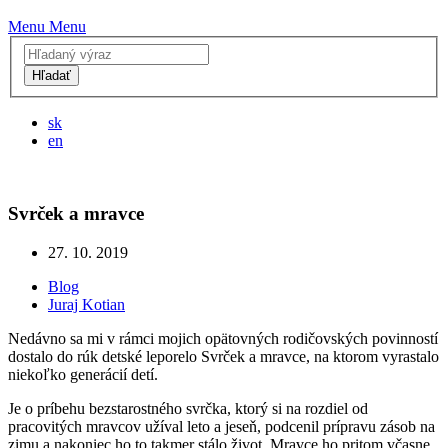
Menu
Menu
Hľadať
sk
en
Svrček a mravce
27. 10. 2019
Blog
Juraj Kotian
Nedávno sa mi v rámci mojich opätovných rodičovských povinností
dostalo do rúk detské leporelo Svrček a mravce, na ktorom vyrastalo
niekoľko generácií detí.
Je o príbehu bezstarostného svrčka, ktorý si na rozdiel od
pracovitých mravcov užíval leto a jeseň, podcenil prípravu zásob na
zimu a nakoniec ho to takmer stálo život. Mravce ho pritom včasne