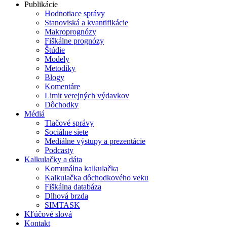
Publikácie
Hodnotiace správy
Stanoviská a kvantifikácie
Makroprognózy
Fiškálne prognózy
Štúdie
Modely
Metodiky
Blogy
Komentáre
Limit verejných výdavkov
Dôchodky
Médiá
Tlačové správy
Sociálne siete
Mediálne výstupy a prezentácie
Podcasty
Kalkulačky a dáta
Komunálna kalkulačka
Kalkulačka dôchodkového veku
Fiškálna databáza
Dlhová brzda
SIMTASK
Kľúčové slová
Kontakt