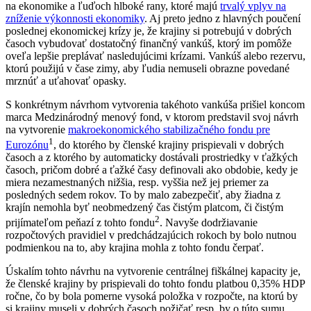
na ekonomike a ľuďoch hlboké rany, ktoré majú
trvalý vplyv na
zníženie výkonnosti ekonomiky
. Aj preto jedno z hlavných poučení
poslednej ekonomickej krízy je, že krajiny si potrebujú v dobrých
časoch vybudovať dostatočný finančný vankúš, ktorý im pomôže
oveľa lepšie preplávať nasledujúcimi krízami. Vankúš alebo rezervu,
ktorú použijú v čase zimy, aby ľudia nemuseli obrazne povedané
mrznúť a uťahovať opasky.
S konkrétnym návrhom vytvorenia takéhoto vankúša prišiel koncom
marca Medzinárodný menový fond, v ktorom predstavil svoj návrh
na vytvorenie
makroekonomického stabilizačného fondu pre
1
Eurozónu
, do ktorého by členské krajiny prispievali v dobrých
časoch a z ktorého by automaticky dostávali prostriedky v ťažkých
časoch, pričom dobré a ťažké časy definovali ako obdobie, kedy je
miera nezamestnaných nižšia, resp. vyššia než jej priemer za
posledných sedem rokov. To by malo zabezpečiť, aby žiadna z
krajín nemohla byť neobmedzený čas čistým platcom, či čistým
2
prijímateľom peňazí z tohto fondu
. Navyše dodržiavanie
rozpočtových pravidiel v predchádzajúcich rokoch by bolo nutnou
podmienkou na to, aby krajina mohla z tohto fondu čerpať.
Úskalím tohto návrhu na vytvorenie centrálnej fiškálnej kapacity je,
že členské krajiny by prispievali do tohto fondu platbou 0,35% HDP
ročne, čo by bola pomerne vysoká položka v rozpočte, na ktorú by
si krajiny museli v dobrých časoch požičať resp. by o túto sumu