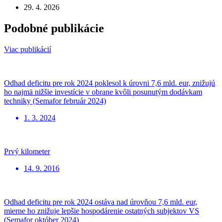
29. 4. 2026
Podobné publikácie
Viac publikácií
Odhad deficitu pre rok 2024 poklesol k úrovni 7,6 mld. eur, znižujú
ho najmä nižšie investície v obrane kvôli posunutým dodávkam
techniky (Semafor február 2024)
1. 3. 2024
Prvý kilometer
14. 9. 2016
Odhad deficitu pre rok 2024 ostáva nad úrovňou 7,6 mld. eur,
mierne ho znižuje lepšie hospodárenie ostatných subjektov VS
(Semafor október 2024)