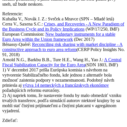
sneh, už bude neskoro.
Referencie:
Kubašta V., Novák J. Z.: Svrček a Mravce (SPN – Mladé letá)
Cerra V., Saxena S.C.:
Crises, and Recoveries - A New Paradigm of
the Business Cycle and its Policy Implications
(WP/17/250, IMF)
European Commission:
New budgetary instruments for a stable
Euro Area within the Union framework
(Dec 2017)
Bénassy-Quéré:
Reconciling risk sharing with market discipline - A
constructive approach to euro area reform
(CERP Policy Insights No.
91, 2018)
Arnold N.G., Barkbu B.B., Ture H.E., Wang H., Yao J.:
A Central
Fiscal Stabilization Capacity for the Euro Area
(SDN 1803, IMF)
1) V decembri 2017 prišla Európska komisia s návrhom na
vytvorenie Stabilizačného fondu, kde jednou z alternatív bola
možnosť zaistenia podpory v nezamestnanosti. Podobný návrh
priniesla aj
výzva 14 nemeckých a francúzskych ekonómov
požadujúcich reformu eurozóny.
2) Aj napriek tomu, že nastavenie fondu by malo obmedziť vzniku
trvalých transferov, podľa simulácií autorov niektoré krajiny by sa
mohli stať čistými prijímateľmi a čistými platcami v agregátnom
vyjadrení.
Zdieľať: