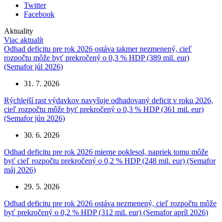
Twitter
Facebook
Aktuality
Viac aktualít
Odhad deficitu pre rok 2026 ostáva takmer nezmenený, cieľ
rozpočtu môže byť prekročený o 0,3 % HDP (389 mil. eur)
(Semafor júl 2026)
31. 7. 2026
Rýchlejší rast výdavkov navyšuje odhadovaný deficit v roku 2026,
cieľ rozpočtu môže byť prekročený o 0,3 % HDP (361 mil. eur)
(Semafor jún 2026)
30. 6. 2026
Odhad deficitu pre rok 2026 mierne poklesol, napriek tomu môže
byť cieľ rozpočtu prekročený o 0,2 % HDP (248 mil. eur) (Semafor
máj 2026)
29. 5. 2026
Odhad deficitu pre rok 2026 ostáva nezmenený, cieľ rozpočtu môže
byť prekročený o 0,2 % HDP (312 mil. eur) (Semafor apríl 2026)