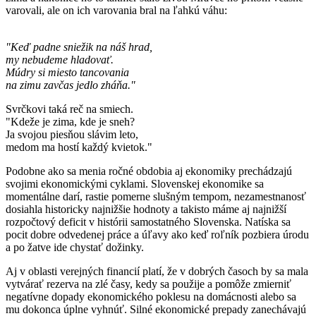
varovali, ale on ich varovania bral na ľahkú váhu:
"Keď padne sniežik na náš hrad,
my nebudeme hladovať.
Múdry si miesto tancovania
na zimu zavčas jedlo zháňa."
Svrčkovi taká reč na smiech.
"Kdeže je zima, kde je sneh?
Ja svojou piesňou slávim leto,
medom ma hostí každý kvietok."
Podobne ako sa menia ročné obdobia aj ekonomiky prechádzajú
svojimi ekonomickými cyklami. Slovenskej ekonomike sa
momentálne darí, rastie pomerne slušným tempom, nezamestnanosť
dosiahla historicky najnižšie hodnoty a takisto máme aj najnižší
rozpočtový deficit v histórii samostatného Slovenska. Natíska sa
pocit dobre odvedenej práce a úľavy ako keď roľník pozbiera úrodu
a po žatve ide chystať dožinky.
Aj v oblasti verejných financií platí, že v dobrých časoch by sa mala
vytvárať rezerva na zlé časy, kedy sa použije a pomôže zmierniť
negatívne dopady ekonomického poklesu na domácnosti alebo sa
mu dokonca úplne vyhnúť. Silné ekonomické prepady zanechávajú