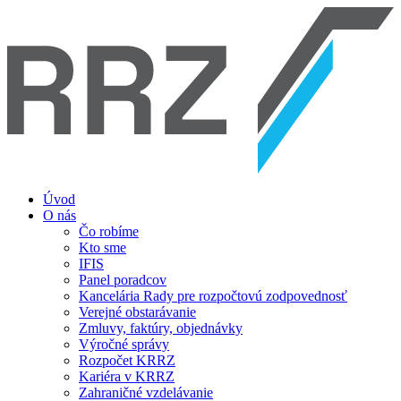
Úvod
O nás
Čo robíme
Kto sme
IFIS
Panel poradcov
Kancelária Rady pre rozpočtovú zodpovednosť
Verejné obstarávanie
Zmluvy, faktúry, objednávky
Výročné správy
Rozpočet KRRZ
Kariéra v KRRZ
Zahraničné vzdelávanie