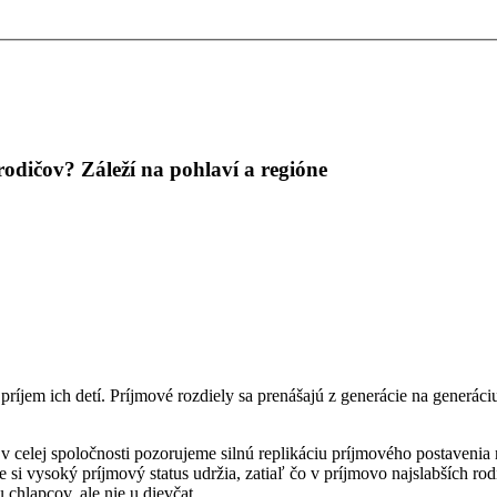
rodičov? Záleží na pohlaví a regióne
príjem ich detí. Príjmové rozdiely sa prenášajú z generácie na generáci
v celej spoločnosti pozorujeme silnú replikáciu príjmového postavenia 
si vysoký príjmový status udržia, zatiaľ čo v príjmovo najslabších rod
chlapcov, ale nie u dievčat.