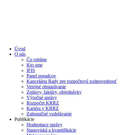
Úvod
O nás
Čo robíme
Kto sme
IFIS
Panel poradcov
Kancelária Rady pre rozpočtovú zodpovednosť
Verejné obstarávanie
Zmluvy, faktúry, objednávky
Výročné správy
Rozpočet KRRZ
Kariéra v KRRZ
Zahraničné vzdelávanie
Publikácie
Hodnotiace správy
Stanoviská a kvantifikácie