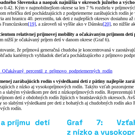
ápadného Slovenska a naopak najnižšia v okresoch južného a vých
o 0.42. Kým v najmobilnejšom okrese sa len 7 % rozdielu v príjmových
vom rebríčku detí pochádzajúcich z podpriemerne zarábajúcich rodín j
ria ani hranicu 40. percentilu, tak deti z najlepších okresov dosiahnu 
é s Francúzskom
[19]
, a zároveň sú vyššie ako v Dánsku
[20]
, no nižšie 
cientom relatívnej príjmovej mobility a očakávaným príjmom detí
tým nižší je očakávaný príjem detí v danom okrese (Graf 6).
atovanie, že príjmová generačná chudoba je koncentrovaná v zaostávaj
ohľadu kariérnych vyhliadok dieťaťa pochádzajúceho z príjmovo podpri
jmenej zarábajúcich rodín
s výsledkami detí z pätiny najlepšie za
júcich z nízko aj vysokopríjmových rodín. Takýto vzťah pozorujeme v 
a slabým výsledkom pre deti z nízkopríjmových rodín. Reprezentujú ho
íjmom detí z obdobných rodín žijúcich v bratislavských okresoch. Avša
sy so slabými výsledkami pre deti z bohatých aj chudobných rodín ak
ových rodín.