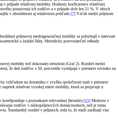
 v prípade relatívnej mobility. Hodnoty koeficientov relatívnej
jmového postavenia ich rodičov a v prípade dcér len 21 %. V oboch
lnejšie v absolútnom aj relatívnom pohľade.
[7]
Vzťah medzi príjmom
solútnej príjmovej medzigeneračnej mobility sa pohybujú v intervale
skoamerické a ázijské štáty. Metodicky porovnateľné odhady
movej mobility než dokonalej strnulosti (Graf 2). Rozdiel medzi
ná, že deti rodičov z 50. percentilu vystúpajú v priemere rovnako na
n by vzhľadom na dynamiku v zvyšku spoločnosti mali v priemere
apriek relatívne vysokej miere mobility, ktorá sa prejavuje u
 korešponduje s poznatkami relevantnej literatúry.
[15]
Medzera v
rávania rodičov v nízkopríjmových domácnostiach, než je tomu
ia. Štandardný rozdiel v príjmoch, teda to, že muži zarábajú viac