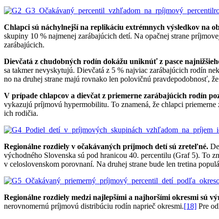
Chlapci sú náchylnejší na replikáciu extrémnych výsledkov na ob
skupiny 10 % najmenej zarábajúcich detí. Na opačnej strane príjmovej 
zarábajúcich.
Dievčatá z chudobných rodín dokážu uniknúť z pasce najnižšieho
sa takmer nevyskytujú. Dievčatá z 5 % najviac zarábajúcich rodín ne
no na druhej strane majú rovnako len polovičnú pravdepodobnosť, že
V prípade chlapcov a dievčat z priemerne zarábajúcich rodín 
vykazujú príjmovú hypermobilitu. To znamená, že chlapci priemerne 
ich rodičia.
Regionálne rozdiely v očakávaných príjmoch detí sú zreteľné.
De
východného Slovenska sú pod hranicou 40. percentilu (Graf 5). To znam
v celoslovenskom porovnaní. Na druhej strane bude len tretina popul
Regionálne rozdiely medzi najlepšími a najhoršími okresmi sú vý
nerovnomernú príjmovú distribúciu rodín naprieč okresmi.
[18]
Pre odh