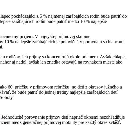
apec pochádzajúci z 5 % najmenej zarábajúcich rodín bude patriť do
jlepšie zarábajúcich rodín bude patriť medzi 10 % najlepšie
priemerný príjem.
V najvyššej príjmovej skupine
y 10 % najlepšie zarábajúcich je polovičná v porovnaní s chlapcami,
i.
ciu rodičov. Ich príjmy sa koncentrujú okolo priemeru. Avšak chlapci
ahor aj nadol, avšak len zriedka ostávajú na rovnakom mieste ako
 ako 60. priečku v príjmovom rebríčku, no deti z okresov južného a
ať, že bude patriť do jednej tretiny najlepšie zarábajúcich detí
 Soboty.
]
Jednoduché porovnanie príjmov detí naprieč okresmi nezohľadňuje
icient medzigeneračnej príjmovej mobility pre každý okres zvlášť.