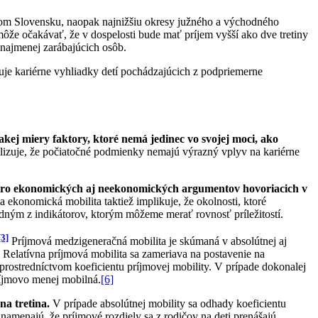
dnom Slovensku, naopak najnižšiu okresy južného a východného
že očakávať, že v dospelosti bude mať príjem vyšší ako dve tretiny
 najmenej zarábajúcich osôb.
je kariérne vyhliadky detí pochádzajúcich z podpriemerne
j miery faktory, ktoré nemá jedinec vo svojej moci, ako
izuje, že počiatočné podmienky nemajú výrazný vplyv na kariérne
ero ekonomických aj neekonomických argumentov hovoriacich v
 ekonomická mobilita taktiež implikuje, že okolnosti, ktoré
jedným z indikátorov, ktorým môžeme merať rovnosť príležitostí.
[3]
Príjmová medzigeneračná mobilita je skúmaná v absolútnej aj
Relatívna príjmová mobilita sa zameriava na postavenie na
rostredníctvom koeficientu príjmovej mobility. V prípade dokonalej
príjmovo menej mobilná.
[6]
na tretina.
V prípade absolútnej mobility sa odhady koeficientu
namenajú, že príjmové rozdiely sa z rodičov na deti prenášajú