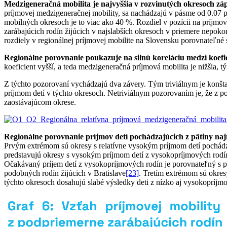
Medzigeneračná mobilita je najvyššia v rozvinutých okresoch z
príjmovej medzigeneračnej mobility, sa nachádzajú v pásme od 0.07 p
mobilných okresoch je to viac ako 40 %. Rozdiel v pozícii na príjmo
zarábajúcich rodín žijúcich v najslabších okresoch v priemere nepoko
rozdiely v regionálnej príjmovej mobilite na Slovensku porovnateľn
Regionálne porovnanie poukazuje na silnú koreláciu medzi koefi
koeficient vyšší, a teda medzigeneračná príjmová mobilita je nižšia, 
Z týchto pozorovaní vychádzajú dva závery. Tým triviálnym je konšt
príjmom detí v týchto okresoch. Netriviálnym pozorovaním je, že z p
zaostávajúcom okrese.
Regionálne porovnanie príjmov detí pochádzajúcich z pätiny na
Prvým extrémom sú okresy s relatívne vysokým príjmom detí pochádza
predstavujú okresy s vysokým príjmom detí z vysokopríjmových rodín 
Očakávaný príjem detí z vysokopríjmových rodín je porovnateľný s pr
podobných rodín žijúcich v Bratislave
[23]
. Tretím extrémom sú okre
týchto okresoch dosahujú slabé výsledky deti z nízko aj vysokopríjm