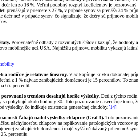
 dcér len zo 16 %. Veľmi podobný rozptyl koeficientov je pozorovaný aj
deti prenášajú v priemere z 27 %, v prípade synov sa prenáša 34 % prí
pade dcér než v prípade synov, čo signalizuje, že dcéry sú príjmovo mobi
čov.
táty.
Porovnateľné odhady z rozvinutých štátov ukazujú, že hodnoty ab
jmovo mobilnejšie než USA. Najnižšiu príjmovu mobilitu vykazujú latin
 rodičov je relatívne lineárny.
Viac kopíruje krivku dokonalej príj
eťmi z 1 % najviac zarábajúcich domácností je 15 percentilov. To zname
a 65. percentil.
 porovnaní s trendom dosahujú horšie výsledky.
Deti z týchto rodí
y sa pohybujú okolo hodnoty 30. Toto pozorovanie nasvedčuje tomu, že n
bé výsledky, čo indikuje existenciu generačnej chudoby.
[14]
mácností ťahajú nadol výsledky chlapcov (Graf 3).
Toto pozorovanie
čšou náchylnosťou chlapcov na replikovanie patologických vzorcov sp
najmenej zarábajúcich domácností majú vyšší očakávaný príjem než synov
25. percentilu.