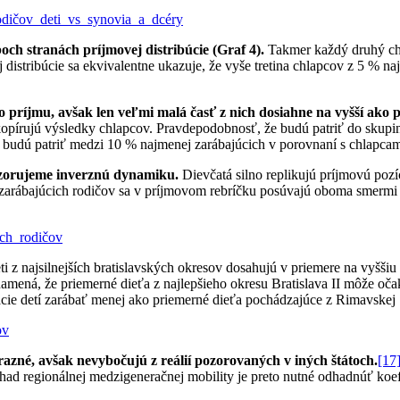
och stranách príjmovej distribúcie (Graf 4).
Takmer každý druhý chl
distribúcie sa ekvivalentne ukazuje, že vyše tretina chlapcov z 5 % na
 príjmu, avšak len veľmi malá časť z nich dosiahne na vyšší ako 
kopírujú výsledky chlapcov. Pravdepodobnosť, že budú patriť do skupin
 budú patriť medzi 10 % najmenej zarábajúcich v porovnaní s chlapcam
pozorujeme inverznú dynamiku.
Dievčatá silno replikujú príjmovú pozí
zarábajúcich rodičov sa v príjmovom rebríčku posúvajú oboma smermi n
ti z najsilnejších bratislavských okresov dosahujú v priemere na vyššiu
ená, že priemerné dieťa z najlepšieho okresu Bratislava II môže očakáv
ácie detí zarábať menej ako priemerné dieťa pochádzajúce z Rimavskej
razné, avšak nevybočujú z reálií pozorovaných v iných štátoch.
[17
ad regionálnej medzigeneračnej mobility je preto nutné odhadnúť koef