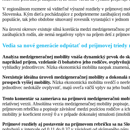
V regionálnom rozmere sú viditeľné výrazné rozdiely v príjmovej mo
Slovenska. Kým dieťa pochádzajúce z podpriemerne zarábajúcej rodin
populácie, tak jeho obdobne situovaný rovesník vyrastajúci v jednom 
Na úrovni okresov existuje silná korelácia medzi medzigeneračnou p
zarábajúcich rodín, ale nemá negatívny vplyv na príjem detí z príjmov
Vedia sa nové generácie odpútať od príjmovej triedy 
Analýza medzigeneračnej mobility vnáša dynamický prvok do skú
napríklad príjem, vzdelanie či bohatstvo jeho rodičov, ovplyvňuj
vyhliadky jednotlivcov. Nízka ekonomická mobilita naopak znamená, 
Neexistuje ideálna úroveň medzigeneračnej mobility a dokonalá 
prospech vyššej mobility.
Nízka ekonomická mobilita svedčí o neefekt
jednotlivec nedokáže ovplyvniť, majú oveľa väčší vplyv na jeho budúci
Tento komentár sa zameriava na príjmovú medzigeneračnú mobil
relatívnej verzii. Absolútna verzia medzigeneračnej mobility popisuje
príjmovom rebríčku a popisuje závislosť medzi pozíciou rodičov a ich 
mobility je koeficient rovný 0 a v prípade dokonalej strnulosti (imobi
Príjmové rozdiely aj postavenie na príjmovom rebríčku sa na Slo
pohybujú v intervale od 0,11 do 0,37 v závislosti od skúmaného páru.