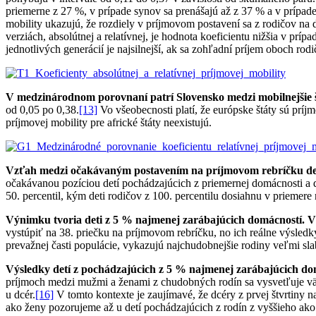
priemerne z 27 %, v prípade synov sa prenášajú až z 37 % a v prípade
mobility ukazujú, že rozdiely v príjmovom postavení sa z rodičov na 
verziách, absolútnej a relatívnej, je hodnota koeficientu nižšia v prí
jednotlivých generácií je najsilnejší, ak sa zohľadní príjem oboch rodi
V medzinárodnom porovnaní patrí Slovensko medzi mobilnejšie š
od 0,05 po 0,38.
[13]
Vo všeobecnosti platí, že európske štáty sú prí
príjmovej mobility pre africké štáty neexistujú.
Vzťah medzi očakávaným postavením na príjmovom rebríčku detí a
očakávanou pozíciou detí pochádzajúcich z priemernej domácnosti a d
50. percentil, kým deti rodičov z 100. percentilu dosiahnu v priemere n
Výnimku tvoria deti z 5 % najmenej zarábajúcich domácností. V
vystúpiť na 38. priečku na príjmovom rebríčku, no ich reálne výsledk
prevažnej časti populácie, vykazujú najchudobnejšie rodiny veľmi sla
Výsledky detí z pochádzajúcich z 5 % najmenej zarábajúcich do
príjmoch medzi mužmi a ženami z chudobných rodín sa vysvetľuje vä
u dcér.
[16]
V tomto kontexte je zaujímavé, že dcéry z prvej štvrtiny 
ako ženy pozorujeme až u detí pochádzajúcich z rodín z vyššieho ako 