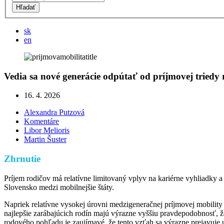
Hľadať
sk
en
Vedia sa nové generácie odpútať od príjmovej triedy 
16. 4. 2026
Alexandra Putzová
Komentáre
Libor Melioris
Martin Šuster
Zhrnutie
Príjem rodičov má relatívne limitovaný vplyv na kariérne vyhliadky a 
Slovensko medzi mobilnejšie štáty.
Napriek relatívne vysokej úrovni medzigeneračnej príjmovej mobility 
najlepšie zarábajúcich rodín majú výrazne vyššiu pravdepodobnosť, že 
rodového pohľadu je zaujímavé, že tento vzťah sa výrazne prejavuje u 