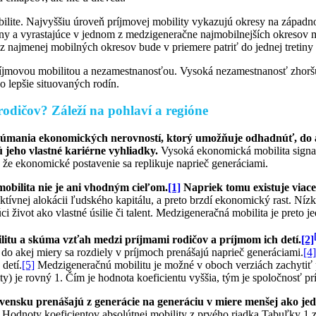
bilite. Najvyššiu úroveň príjmovej mobility vykazujú okresy na zápa
y a vyrastajúce v jednom z medzigeneračne najmobilnejších okresov mô
z najmenej mobilných okresov bude v priemere patriť do jednej tretiny
ríjmovou mobilitou a nezamestnanosťou. Vysoká nezamestnanosť zhoršu
o lepšie situovaných rodín.
rodičov? Záleží na pohlaví a regióne
mania ekonomických nerovností, ktorý umožňuje odhadnúť, do ake
ú jeho vlastné kariérne vyhliadky.
Vysoká ekonomická mobilita signal
že ekonomické postavenie sa replikuje naprieč generáciami.
mobilita nie je ani vhodným cieľom.
[1]
Napriek tomu existuje viac
ívnej alokácii ľudského kapitálu, a preto brzdí ekonomický rast. Nízka
 život ako vlastné úsilie či talent. Medzigeneračná mobilita je preto 
itu a skúma vzťah medzi príjmami rodičov a príjmom ich detí.
[2]
, do akej miery sa rozdiely v príjmoch prenášajú naprieč generáciami.
[4]
detí.
[5]
Medzigeneračnú mobilitu je možné v oboch verziách zachytiť p
lity) je rovný 1. Čím je hodnota koeficientu vyššia, tým je spoločnosť 
vensku prenášajú z generácie na generáciu v miere menšej ako jed
 Hodnoty koeficientov absolútnej mobility z prvého riadka Tabuľky 1 z