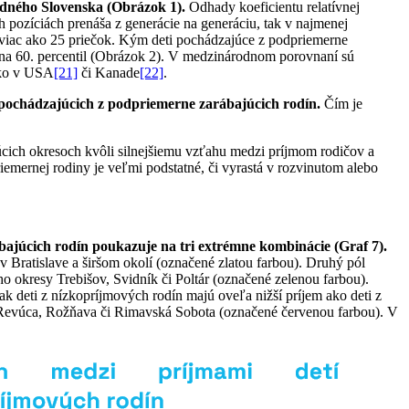
odného Slovenska (Obrázok 1).
Odhady koeficientu relatívnej
 pozíciách prenáša z generácie na generáciu, tak v najmenej
e viac ako 25 priečok. Kým deti pochádzajúce z podpriemerne
až na 60. percentil (Obrázok 2). V medzinárodnom porovnaní sú
ako v USA
[21]
či Kanade
[22]
.
 pochádzajúcich z podpriemerne zarábajúcich rodín.
Čím je
úcich okresoch kvôli silnejšiemu vzťahu medzi príjmom rodičov a
emernej rodiny je veľmi podstatné, či vyrastá v rozvinutom alebo
rábajúcich rodín poukazuje na tri extrémne kombinácie (Graf 7).
Bratislave a širšom okolí (označené zlatou farbou). Druhý pól
 okresy Trebišov, Svidník či Poltár (označené zelenou farbou).
k deti z nízkopríjmových rodín majú oveľa nižší príjem ako deti z
o Revúca, Rožňava či Rimavská Sobota (označené červenou farbou). V