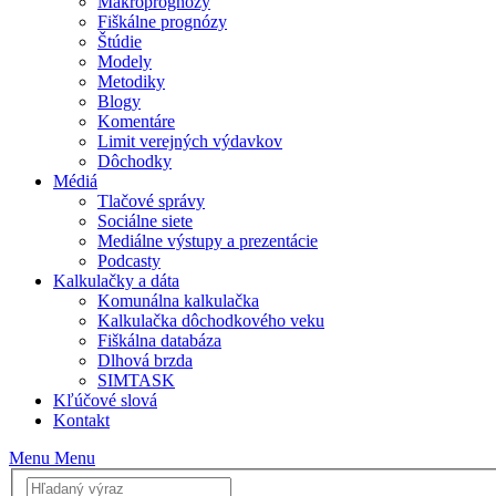
Makroprognózy
Fiškálne prognózy
Štúdie
Modely
Metodiky
Blogy
Komentáre
Limit verejných výdavkov
Dôchodky
Médiá
Tlačové správy
Sociálne siete
Mediálne výstupy a prezentácie
Podcasty
Kalkulačky a dáta
Komunálna kalkulačka
Kalkulačka dôchodkového veku
Fiškálna databáza
Dlhová brzda
SIMTASK
Kľúčové slová
Kontakt
Menu
Menu