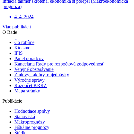
Inflácia takmer skrotená, ekonomika si polepší (Makroekonomická
prognóza)
4. 4. 2024
Viac publikácií
O Rade
Čo robíme
Kto sme
IFIS
Panel poradcov
Kancelária Rady pre rozpočtovú zodpovednosť
Verejné obstarávanie
Zmluvy, faktúry, objednávky
Výročné správy
Rozpočet KRRZ
Mapa stránky
Publikácie
Hodnotiace správy
Stanoviská
Makroprognózy
Fiškálne prognózy
Štúdie