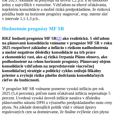
rok 2025. Aktuálne sa pohybujú na úrovni 1,2 p.b. a sú dlhodobo
jedny z najvyšších v eurozóne. Vzhľadom na trhové očakávania,
trajektóriu konsolidácie a možné riziká predpokladáme, že riziková
prirážka bude na horizonte prognózy stagnovať, resp. mierne rásť
v intervale 1,1-1,3 p.b..
Hodnotenie prognózy MF SR
RRZ hodnotí prognózu MF SR
[2]
ako realistickú. S ohľadom
na plánovanú konsolidáciu vnímame v prognóze MF SR v roku
2025 rozpočtové základne a infláciu s rizikom nadhodnotenia
a možné negatívne dôsledky konsolidácie na trh práce
a ekonomický rast, ako aj riziká čerpania Plánu obnovy, ako
podhodnotené na celom horizonte prognózy. Plánovaný objem
konsolidácie vzhľadom na nepredstavenie viacročnej
konsolidačnej stratégie a politický cyklus znižujú fiškálny
priestor a zvyšujú riziko plného dodržania konsolidačných
cieľov do budúcnosti.
V prognóze MF SR vnímame pomerne vysokú infláciu pre rok
2025 (5,4 percenta), pričom nami očakávaná inflácia nepresahuje 5
percent. Uvedená vysoká úroveň inflácie nastáva v dôsledku
plánovaného nárastu DPH a výrazného predpokladaného rastu ceny
plynu. Na základe doterajších politík vlád v oblasti úpravy
regulovaných cien sa domnievame, že finálne zvýšenie cien plynu