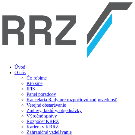
Úvod
O nás
Čo robíme
Kto sme
IFIS
Panel poradcov
Kancelária Rady pre rozpočtovú zodpovednosť
Verejné obstarávanie
Zmluvy, faktúry, objednávky
Výročné správy
Rozpočet KRRZ
Kariéra v KRRZ
Zahraničné vzdelávanie