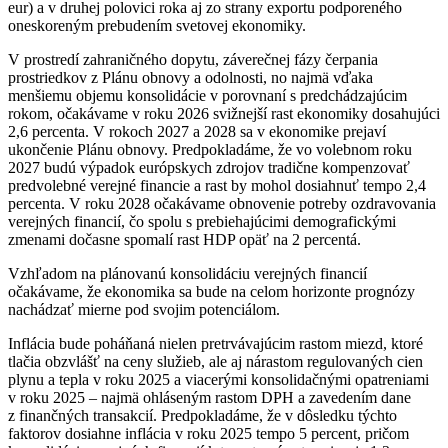
eur) a v druhej polovici roka aj zo strany exportu podporeného
oneskoreným prebudením svetovej ekonomiky.
V prostredí zahraničného dopytu, záverečnej fázy čerpania
prostriedkov z Plánu obnovy a odolnosti, no najmä vďaka
menšiemu objemu konsolidácie v porovnaní s predchádzajúcim
rokom, očakávame v roku 2026 svižnejší rast ekonomiky dosahujúci
2,6 percenta. V rokoch 2027 a 2028 sa v ekonomike prejaví
ukončenie Plánu obnovy. Predpokladáme, že vo volebnom roku
2027 budú výpadok európskych zdrojov tradične kompenzovať
predvolebné verejné financie a rast by mohol dosiahnuť tempo 2,4
percenta. V roku 2028 očakávame obnovenie potreby ozdravovania
verejných financií, čo spolu s prebiehajúcimi demografickými
zmenami dočasne spomalí rast HDP opäť na 2 percentá.
Vzhľadom na plánovanú konsolidáciu verejných financií
očakávame, že ekonomika sa bude na celom horizonte prognózy
nachádzať mierne pod svojim potenciálom.
Inflácia bude poháňaná nielen pretrvávajúcim rastom miezd, ktoré
tlačia obzvlášť na ceny služieb, ale aj nárastom regulovaných cien
plynu a tepla v roku 2025 a viacerými konsolidačnými opatreniami
v roku 2025 – najmä ohláseným rastom DPH a zavedením dane
z finančných transakcií. Predpokladáme, že v dôsledku týchto
faktorov dosiahne inflácia v roku 2025 tempo 5 percent, pričom