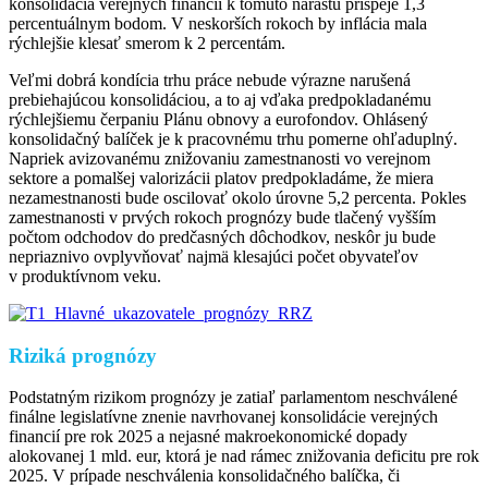
konsolidácia verejných financií k tomuto nárastu prispeje 1,3
percentuálnym bodom. V neskorších rokoch by inflácia mala
rýchlejšie klesať smerom k 2 percentám.
Veľmi dobrá kondícia trhu práce nebude výrazne narušená
prebiehajúcou konsolidáciou, a to aj vďaka predpokladanému
rýchlejšiemu čerpaniu Plánu obnovy a eurofondov. Ohlásený
konsolidačný balíček je k pracovnému trhu pomerne ohľaduplný.
Napriek avizovanému znižovaniu zamestnanosti vo verejnom
sektore a pomalšej valorizácii platov predpokladáme, že miera
nezamestnanosti bude oscilovať okolo úrovne 5,2 percenta. Pokles
zamestnanosti v prvých rokoch prognózy bude tlačený vyšším
počtom odchodov do predčasných dôchodkov, neskôr ju bude
nepriaznivo ovplyvňovať najmä klesajúci počet obyvateľov
v produktívnom veku.
Riziká prognózy
Podstatným rizikom prognózy je zatiaľ parlamentom neschválené
finálne legislatívne znenie navrhovanej konsolidácie verejných
financií pre rok 2025 a nejasné makroekonomické dopady
alokovanej 1 mld. eur, ktorá je nad rámec znižovania deficitu pre rok
2025. V prípade neschválenia konsolidačného balíčka, či