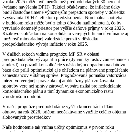
v roku 2025 môže byť menšie než predpokladaných 30 percent
(vrátane navýšenia DPH). Taktiež očakávame, že inflačné tlaky
budú čiastočne tlmené výraznejším prepadom spotreby v dôsledku
zvyšovania DPH či efektom predzásobenia. Nominálna spotreba
v budúcom roku môže byť z tohto dôvodu nadhodnotená, čo by
vytváralo domnelý priestor pre vyššie daňové príjmy v roku 2025.
Rizikovo s ohľadom na konsolidáciu verejných financií vnímame aj
možnosť mimoriadnej valorizácie penzií v dôsledku
predpokladaného vývoja inflácie v roku 2025.
V ďalších rokoch vidíme prognózu MF SR v oblasti
predpokladaného vývoja trhu práce (dynamiky rastov zamestnanosti
a miezd) na pozadí konsolidácie s následným dopadom na daňovú
bázu ako príliš optimistickú aj s ohľadom na plánované prepúšťanie
zamestnancov v štátnej správe. Prognózovaná pomalšia valorizácia
miezd vo verejnej správe ako aj ambiciózny plán znižovania
spotreby verejnej správy zároveň vytvára riziká pre nedodržanie
konsolidačného plánu a tlmí dynamiku ekonomického rastu
v neskoršom období.
V našej prognóze predpokladáme vyššiu koncentráciu Plánu
obnovy na rok 2026, pričom neočakávame využitie celého objemu
alokovaných prostriedkov.
Naše hodnotenie tak vníma určitý optimizmus v prvom roku