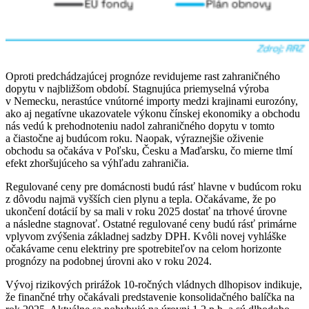
Oproti predchádzajúcej prognóze revidujeme rast zahraničného
dopytu v najbližšom období. Stagnujúca priemyselná výroba
v Nemecku, nerastúce vnútorné importy medzi krajinami eurozóny,
ako aj negatívne ukazovatele výkonu čínskej ekonomiky a obchodu
nás vedú k prehodnoteniu nadol zahraničného dopytu v tomto
a čiastočne aj budúcom roku. Naopak, výraznejšie oživenie
obchodu sa očakáva v Poľsku, Česku a Maďarsku, čo mierne tlmí
efekt zhoršujúceho sa výhľadu zahraničia.
Regulované ceny pre domácnosti budú rásť hlavne v budúcom roku
z dôvodu najmä vyšších cien plynu a tepla. Očakávame, že po
ukončení dotácií by sa mali v roku 2025 dostať na trhové úrovne
a následne stagnovať. Ostatné regulované ceny budú rásť primárne
vplyvom zvýšenia základnej sadzby DPH. Kvôli novej vyhláške
očakávame cenu elektriny pre spotrebiteľov na celom horizonte
prognózy na podobnej úrovni ako v roku 2024.
Vývoj rizikových prirážok 10-ročných vládnych dlhopisov indikuje,
že finančné trhy očakávali predstavenie konsolidačného balíčka na