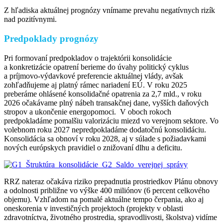
Z hľadiska aktuálnej prognózy vnímame prevahu negatívnych rizík
nad pozitívnymi.
Predpoklady prognózy
Pri formovaní predpokladov o trajektórii konsolidácie
a konkretizácie opatrení berieme do úvahy politický cyklus
a príjmovo-výdavkové preferencie aktuálnej vlády, avšak
zohľadňujeme aj platný rámec nariadení EÚ. V roku 2025
preberáme ohlásené konsolidačné opatrenia za 2,7 mld., v roku
2026 očakávame plný nábeh transakčnej dane, vyšších daňových
stropov a ukončenie energopomoci. V oboch rokoch
predpokladáme pomalšiu valorizáciu miezd vo verejnom sektore. Vo
volebnom roku 2027 nepredpokladáme dodatočnú konsolidáciu.
Konsolidácia sa obnoví v roku 2028, aj v súlade s požiadavkami
nových európskych pravidiel o znižovaní dlhu a deficitu.
RRZ nateraz očakáva riziko prepadnutia prostriedkov Plánu obnovy
a odolnosti približne vo výške 400 miliónov (6 percent celkového
objemu). Vzhľadom na pomalé aktuálne tempo čerpania, ako aj
oneskorenia v investičných projektoch (projekty v oblasti
zdravotníctva, životného prostredia, spravodlivosti, školstva) vidíme