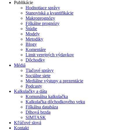
Publikácie
Hodnotiace správy
Stanoviská a kvantifikácie
Makroprognózy
Fiškálne prognózy
Štúdie
Modely
Metodiky
Blogy
Komentáre
Limit verejných výdavkov
Dôchodky
Médiá
Tlačové správy
Sociálne siete
Mediálne výstupy a prezentácie
Podcasty
Kalkulačky a dáta
Komunálna kalkulačka
Kalkulačka dôchodkového veku
Fiškálna databáza
Dlhová brzda
SIMTASK
Kľúčové slová
Kontakt