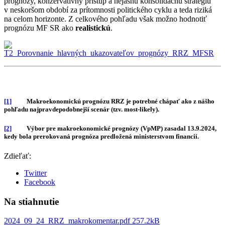
prognózy, konzervatívny prístup a nejasnú konsolidačnú stratégiu
v neskoršom období za prítomnosti politického cyklu a teda riziká
na celom horizonte. Z celkového pohľadu však možno hodnotiť
prognózu MF SR ako
realistickú
.
[1]
Makroekonomickú prognózu RRZ je potrebné chápať ako z nášho
pohľadu najpravdepodobnejší scenár (tzv. most-likely).
[2]
Výbor pre makroekonomické prognózy (VpMP) zasadal 13.9.2024,
kedy bola prerokovaná prognóza predložená ministerstvom financií.
Zdieľať:
Twitter
Facebook
Na stiahnutie
2024_09_24_RRZ_makrokomentar.pdf
257.2kB