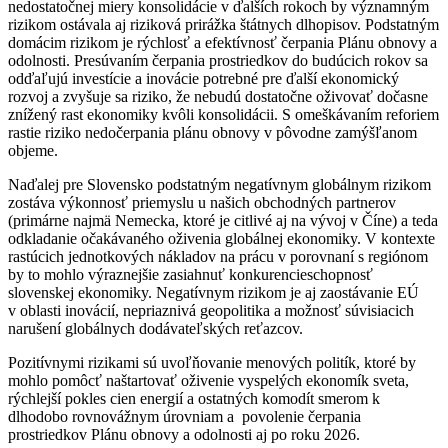
nedostatočnej miery konsolidácie v ďalších rokoch by významným
rizikom ostávala aj riziková prirážka štátnych dlhopisov. Podstatným
domácim rizikom je rýchlosť a efektívnosť čerpania Plánu obnovy a
odolnosti. Presúvaním čerpania prostriedkov do budúcich rokov sa
odďaľujú investície a inovácie potrebné pre ďalší ekonomický
rozvoj a zvyšuje sa riziko, že nebudú dostatočne oživovať dočasne
znížený rast ekonomiky kvôli konsolidácii. S omeškávaním reforiem
rastie riziko nedočerpania plánu obnovy v pôvodne zamýšľanom
objeme.
Naďalej pre Slovensko podstatným negatívnym globálnym rizikom
zostáva výkonnosť priemyslu u našich obchodných partnerov
(primárne najmä Nemecka, ktoré je citlivé aj na vývoj v Číne) a teda
odkladanie očakávaného oživenia globálnej ekonomiky. V kontexte
rastúcich jednotkových nákladov na prácu v porovnaní s regiónom
by to mohlo výraznejšie zasiahnuť konkurencieschopnosť
slovenskej ekonomiky. Negatívnym rizikom je aj zaostávanie EÚ
v oblasti inovácií, nepriaznivá geopolitika a možnosť súvisiacich
narušení globálnych dodávateľských reťazcov.
Pozitívnymi rizikami sú uvoľňovanie menových politík, ktoré by
mohlo pomôcť naštartovať oživenie vyspelých ekonomík sveta,
rýchlejší pokles cien energií a ostatných komodít smerom k
dlhodobo rovnovážnym úrovniam a povolenie čerpania
prostriedkov Plánu obnovy a odolnosti aj po roku 2026.