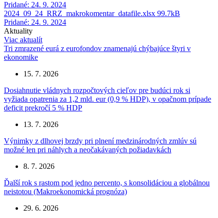
Pridané: 24. 9. 2024
2024_09_24_RRZ_makrokomentar_datafile.xlsx
99.7kB
Pridané: 24. 9. 2024
Aktuality
Viac aktualít
Tri zmrazené eurá z eurofondov znamenajú chýbajúce štyri v
ekonomike
15. 7. 2026
Dosiahnutie vládnych rozpočtových cieľov pre budúci rok si
vyžiada opatrenia za 1,2 mld. eur (0,9 % HDP), v opačnom prípade
deficit prekročí 5 % HDP
13. 7. 2026
Výnimky z dlhovej brzdy pri plnení medzinárodných zmlúv sú
možné len pri náhlych a neočakávaných požiadavkách
8. 7. 2026
Ďalší rok s rastom pod jedno percento, s konsolidáciou a globálnou
neistotou (Makroekonomická prognóza)
29. 6. 2026