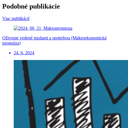
Podobné publikácie
Viac publikácií
Oživenie vedené mzdami a spotrebou (Makroekonomická
prognóza)
24. 6. 2024