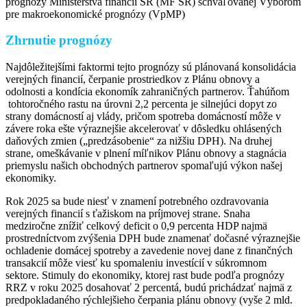
prognózy Ministerstva financií SR (MF SR) schvaľovanej Výborom
pre makroekonomické prognózy (VpMP)
Zhrnutie prognózy
Najdôležitejšími faktormi tejto prognózy sú plánovaná konsolidácia
verejných financií, čerpanie prostriedkov z Plánu obnovy a
odolnosti a kondícia ekonomík zahraničných partnerov. Ťahúňom
tohtoročného rastu na úrovni 2,2 percenta je silnejúci dopyt zo
strany domácností aj vlády, pričom spotreba domácností môže v
závere roka ešte výraznejšie akcelerovať v dôsledku ohlásených
daňových zmien („predzásobenie“ za nižšiu DPH). Na druhej
strane, omeškávanie v plnení míľnikov Plánu obnovy a stagnácia
priemyslu našich obchodných partnerov spomaľujú výkon našej
ekonomiky.
Rok 2025 sa bude niesť v znamení potrebného ozdravovania
verejných financií s ťažiskom na príjmovej strane. Snaha
medziročne znížiť celkový deficit o 0,9 percenta HDP najmä
prostredníctvom zvýšenia DPH bude znamenať dočasné výraznejšie
ochladenie domácej spotreby a zavedenie novej dane z finančných
transakcií môže viesť ku spomaleniu investícií v súkromnom
sektore. Stimuly do ekonomiky, ktorej rast bude podľa prognózy
RRZ v roku 2025 dosahovať 2 percentá, budú prichádzať najmä z
predpokladaného rýchlejšieho čerpania plánu obnovy (vyše 2 mld.