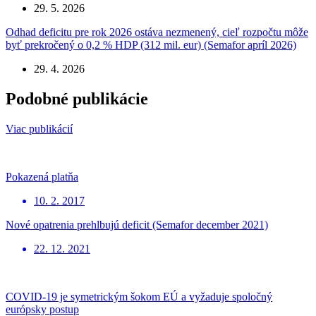
29. 5. 2026
Odhad deficitu pre rok 2026 ostáva nezmenený, cieľ rozpočtu môže
byť prekročený o 0,2 % HDP (312 mil. eur) (Semafor apríl 2026)
29. 4. 2026
Podobné publikácie
Viac publikácií
Pokazená platňa
10. 2. 2017
Nové opatrenia prehlbujú deficit (Semafor december 2021)
22. 12. 2021
COVID-19 je symetrickým šokom EÚ a vyžaduje spoločný
európsky postup