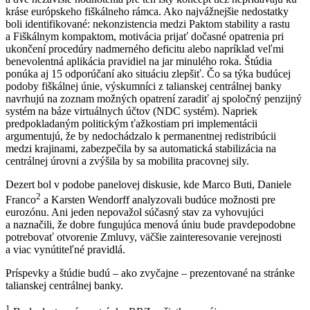
kráse európskeho fiškálneho rámca. Ako najvážnejšie nedostatky
boli identifikované: nekonzistencia medzi Paktom stability a rastu
a Fiškálnym kompaktom, motivácia prijať dočasné opatrenia pri
ukončení procedúry nadmerného deficitu alebo napríklad veľmi
benevolentná aplikácia pravidiel na jar minulého roka. Štúdia
ponúka aj 15 odporúčaní ako situáciu zlepšiť. Čo sa týka budúcej
podoby fiškálnej únie, výskumníci z talianskej centrálnej banky
navrhujú na zoznam možných opatrení zaradiť aj spoločný penzijný
systém na báze virtuálnych účtov (NDC systém). Napriek
predpokladaným politickým ťažkostiam pri implementácii
argumentujú, že by nedochádzalo k permanentnej redistribúcii
medzi krajinami, zabezpečila by sa automatická stabilizácia na
centrálnej úrovni a zvýšila by sa mobilita pracovnej sily.
Dezert bol v podobe panelovej diskusie, kde Marco Buti, Daniele
2
Franco
a Karsten Wendorff analyzovali budúce možnosti pre
eurozónu. Ani jeden nepovažol súčasný stav za vyhovujúci
a naznačili, že dobre fungujúca menová úniu bude pravdepodobne
potrebovať otvorenie Zmluvy, väčšie zainteresovanie verejnosti
a viac vynútiteľné pravidlá.
Príspevky a štúdie budú – ako zvyčajne – prezentované na stránke
talianskej centrálnej banky.
1