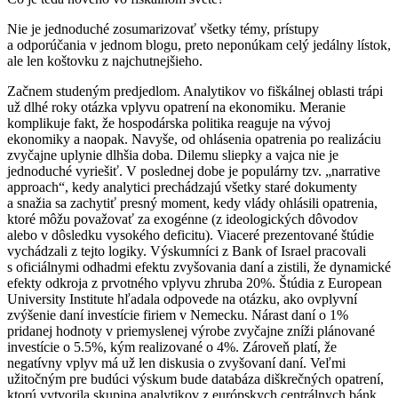
Nie je jednoduché zosumarizovať všetky témy, prístupy
a odporúčania v jednom blogu, preto neponúkam celý jedálny lístok,
ale len koštovku z najchutnejšieho.
Začnem studeným predjedlom. Analytikov vo fiškálnej oblasti trápi
už dlhé roky otázka vplyvu opatrení na ekonomiku. Meranie
komplikuje fakt, že hospodárska politika reaguje na vývoj
ekonomiky a naopak. Navyše, od ohlásenia opatrenia po realizáciu
zvyčajne uplynie dlhšia doba. Dilemu sliepky a vajca nie je
jednoduché vyriešiť. V poslednej dobe je populárny tzv. „narrative
approach“, kedy analytici prechádzajú všetky staré dokumenty
a snažia sa zachytiť presný moment, kedy vlády ohlásili opatrenia,
ktoré môžu považovať za exogénne (z ideologických dôvodov
alebo v dôsledku vysokého deficitu). Viaceré prezentované štúdie
vychádzali z tejto logiky. Výskumníci z Bank of Israel pracovali
s oficiálnymi odhadmi efektu zvyšovania daní a zistili, že dynamické
efekty odkroja z prvotného vplyvu zhruba 20%. Štúdia z European
University Institute hľadala odpovede na otázku, ako ovplyvní
zvýšenie daní investície firiem v Nemecku. Nárast daní o 1%
pridanej hodnoty v priemyslenej výrobe zvyčajne zníži plánované
investície o 5.5%, kým realizované o 4%. Zároveň platí, že
negatívny vplyv má už len diskusia o zvyšovaní daní. Veľmi
užitočným pre budúci výskum bude databáza diškrečných opatrení,
ktorú vytvorila skupina analytikov z európskych centrálnych bánk.