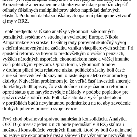
Konzistentné a permanentne aktualizované údaje pomôžu zlepšiť
odhady fiškálnych multiplikátorov alebo napríklad daňových
elasticít. Podobnú databázu fiškálnych opatrení plánujeme vytvoriť
aj my v RRZ.
Teplé predjedlo sa týkalo analýzy výkonnosti súkromných
penzijných systémov v strednej a východnej Európe. Nikola
Altiparmakov zo srbskej fiškálnej rady porovnal skutočný vývoj
s cieľmi stanovenými na začiatku vzniku viacpilierových schém. Pri
spustení reformy sa hovorilo predovšetkým o vyšších penziách,
vyšších národných úsporách, ekonomickom raste a väčšej imunite
voči politickým vplyvom. Oproti tomu, výkonnosť fondov
v druhom pilieri bola relatívne nízka, politické zásahy boli časté
a nie sú presvedčivé dôkazy ani o raste úspor alebo ekonomickej
aktivity. Najväčším problémom je, že veľká časť investícií smeruje
do vládnych dlhopisov, čo v skutočnosti nie je žiadnou reformou –
oproti status quo navyše zvyšuje náklady v podobe poplatkov pre
správcovské spoločnosti. Poltická stabilita a vyšší podiel akcií
v portfóliách budú nevyhnutnou podmienkou na to, aby zavedenie
druhých pilierov prinieslo svoje ovocie.
Prvý chod obsahoval správne namiešanú konsolidáciu. Analytici
OECD (o mesiac jeden z nich bude prednášať v RRZ) skúmali
možnosti konsolidácie verejných financií, ktoré by boli čo najmenej
bolestivé pre ekonomický rast a zároveň by významne nezvýšili ani