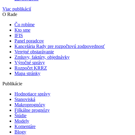
Viac publikácií
O Rade
Čo robíme
Kto sme
IFIS
Panel poradcov
Kancelária Rady pre rozpočtovú zodpovednosť
Verejné obstarávanie
Zmluvy, faktúry, objednávky
Výročné správy
Rozpočet KRRZ
Mapa stránky
Publikácie
Hodnotiace správy
Stanoviská
Makroprognózy
Fiškálne prognózy
Štúdie
Modely
Komentáre
Blogy