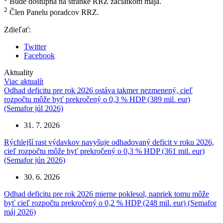
Bude dostupná na stránke RRZ začiatkom mája.
2
Člen Panelu poradcov RRZ.
Zdieľať:
Twitter
Facebook
Aktuality
Viac aktualít
Odhad deficitu pre rok 2026 ostáva takmer nezmenený, cieľ
rozpočtu môže byť prekročený o 0,3 % HDP (389 mil. eur)
(Semafor júl 2026)
31. 7. 2026
Rýchlejší rast výdavkov navyšuje odhadovaný deficit v roku 2026,
cieľ rozpočtu môže byť prekročený o 0,3 % HDP (361 mil. eur)
(Semafor jún 2026)
30. 6. 2026
Odhad deficitu pre rok 2026 mierne poklesol, napriek tomu môže
byť cieľ rozpočtu prekročený o 0,2 % HDP (248 mil. eur) (Semafor
máj 2026)