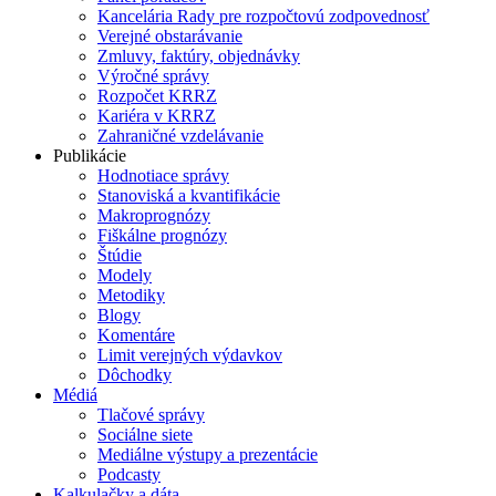
Kancelária Rady pre rozpočtovú zodpovednosť
Verejné obstarávanie
Zmluvy, faktúry, objednávky
Výročné správy
Rozpočet KRRZ
Kariéra v KRRZ
Zahraničné vzdelávanie
Publikácie
Hodnotiace správy
Stanoviská a kvantifikácie
Makroprognózy
Fiškálne prognózy
Štúdie
Modely
Metodiky
Blogy
Komentáre
Limit verejných výdavkov
Dôchodky
Médiá
Tlačové správy
Sociálne siete
Mediálne výstupy a prezentácie
Podcasty
Kalkulačky a dáta