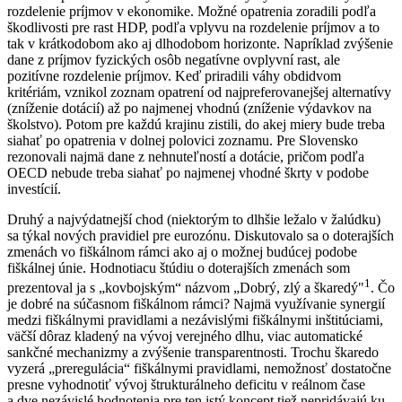
rozdelenie príjmov v ekonomike. Možné opatrenia zoradili podľa
škodlivosti pre rast HDP, podľa vplyvu na rozdelenie príjmov a to
tak v krátkodobom ako aj dlhodobom horizonte. Napríklad zvýšenie
dane z príjmov fyzických osôb negatívne ovplyvní rast, ale
pozitívne rozdelenie príjmov. Keď priradili váhy obdidvom
kritériám, vznikol zoznam opatrení od najpreferovanejšej alternatívy
(zníženie dotácií) až po najmenej vhodnú (zníženie výdavkov na
školstvo). Potom pre každú krajinu zistili, do akej miery bude treba
siahať po opatrenia v dolnej polovici zoznamu. Pre Slovensko
rezonovali najmä dane z nehnuteľností a dotácie, pričom podľa
OECD nebude treba siahať po najmenej vhodné škrty v podobe
investícií.
Druhý a najvýdatnejší chod (niektorým to dlhšie ležalo v žalúdku)
sa týkal nových pravidiel pre eurozónu. Diskutovalo sa o doterajších
zmenách vo fiškálnom rámci ako aj o možnej budúcej podobe
fiškálnej únie. Hodnotiacu štúdiu o doterajších zmenách som
1
prezentoval ja s „kovbojským“ názvom „Dobrý, zlý a škaredý"
. Čo
je dobré na súčasnom fiškálnom rámci? Najmä využívanie synergií
medzi fiškálnymi pravidlami a nezávislými fiškálnymi inštitúciami,
väčší dôraz kladený na vývoj verejného dlhu, viac automatické
sankčné mechanizmy a zvýšenie transparentnosti. Trochu škaredo
vyzerá „preregulácia“ fiškálnymi pravidlami, nemožnosť dostatočne
presne vyhodnotiť vývoj štrukturálneho deficitu v reálnom čase
a dve nezávislé hodnotenia pre ten istý koncept tiež nepridávajú ku