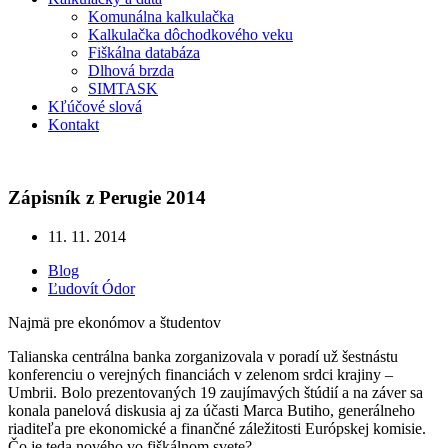
Komunálna kalkulačka
Kalkulačka dôchodkového veku
Fiškálna databáza
Dlhová brzda
SIMTASK
Kľúčové slová
Kontakt
Zápisník z Perugie 2014
11. 11. 2014
Blog
Ľudovít Ódor
Najmä pre ekonómov a študentov
Talianska centrálna banka zorganizovala v poradí už šestnástu
konferenciu o verejných financiách v zelenom srdci krajiny –
Umbrii. Bolo prezentovaných 19 zaujímavých štúdií a na záver sa
konala panelová diskusia aj za účasti Marca Butiho, generálneho
riaditeľa pre ekonomické a finančné záležitosti Európskej komisie.
Čo je teda nového vo fiškálnom svete?