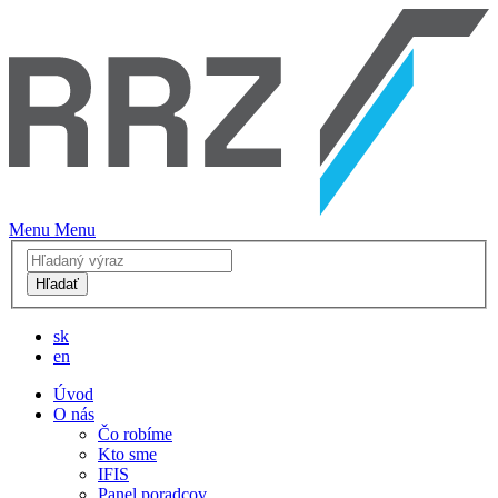
Menu
Menu
Hľadať
sk
en
Úvod
O nás
Čo robíme
Kto sme
IFIS
Panel poradcov