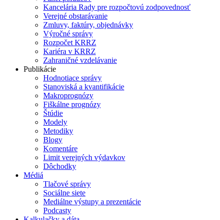
Kancelária Rady pre rozpočtovú zodpovednosť
Verejné obstarávanie
Zmluvy, faktúry, objednávky
Výročné správy
Rozpočet KRRZ
Kariéra v KRRZ
Zahraničné vzdelávanie
Publikácie
Hodnotiace správy
Stanoviská a kvantifikácie
Makroprognózy
Fiškálne prognózy
Štúdie
Modely
Metodiky
Blogy
Komentáre
Limit verejných výdavkov
Dôchodky
Médiá
Tlačové správy
Sociálne siete
Mediálne výstupy a prezentácie
Podcasty
Kalkulačky a dáta