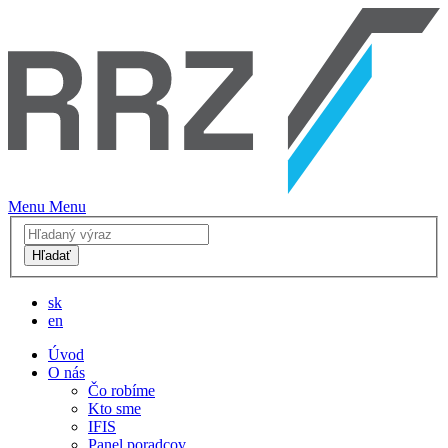
Menu
Menu
Hľadať
sk
en
Úvod
O nás
Čo robíme
Kto sme
IFIS
Panel poradcov