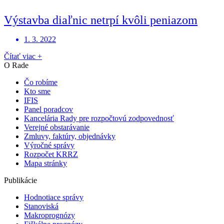
Výstavba diaľnic netrpí kvôli peniazom
1. 3. 2022
Čítať viac +
O Rade
Čo robíme
Kto sme
IFIS
Panel poradcov
Kancelária Rady pre rozpočtovú zodpovednosť
Verejné obstarávanie
Zmluvy, faktúry, objednávky
Výročné správy
Rozpočet KRRZ
Mapa stránky
Publikácie
Hodnotiace správy
Stanoviská
Makroprognózy