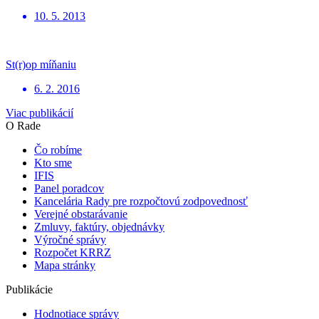
10. 5. 2013
St(r)op míňaniu
6. 2. 2016
Viac publikácií
O Rade
Čo robíme
Kto sme
IFIS
Panel poradcov
Kancelária Rady pre rozpočtovú zodpovednosť
Verejné obstarávanie
Zmluvy, faktúry, objednávky
Výročné správy
Rozpočet KRRZ
Mapa stránky
Publikácie
Hodnotiace správy