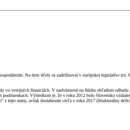
odárenie. Na tieto účely sa zadefinoval v európskej legislatíve tzv. št
rendy vo verejných financiách. V nadväznosti na štúdiu ohľadom odhad
kých podmienkach. Výsledkom je, že v roku 2012 bolo Slovensko vzdial
 z tejto sumy, avšak dosiahnutie cieľa v roku 2017 (štrukturálny defi