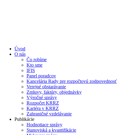
Úvod
O nás
Čo robíme
Kto sme
IFIS
Panel poradcov
Kancelária Rady pre rozpočtovú zodpovednosť
Verejné obstarávanie
Zmluvy, faktúry, objednávky
Výročné správy
Rozpočet KRRZ
Kariéra v KRRZ
Zahraničné vzdelávanie
Publikácie
Hodnotiace správy
Stanoviská a kvantifikácie