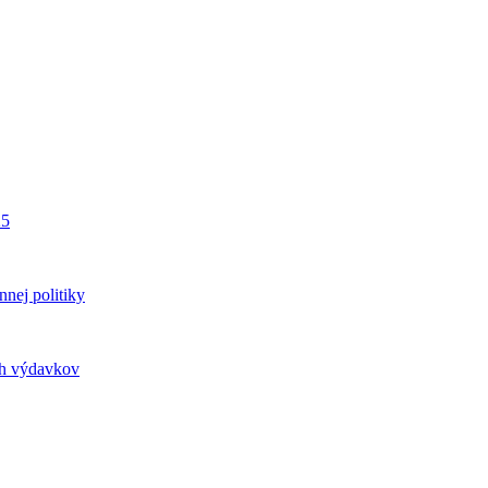
25
nnej politiky
ých výdavkov