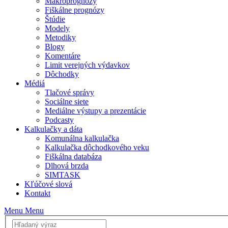
Makroprognózy
Fiškálne prognózy
Štúdie
Modely
Metodiky
Blogy
Komentáre
Limit verejných výdavkov
Dôchodky
Médiá
Tlačové správy
Sociálne siete
Mediálne výstupy a prezentácie
Podcasty
Kalkulačky a dáta
Komunálna kalkulačka
Kalkulačka dôchodkového veku
Fiškálna databáza
Dlhová brzda
SIMTASK
Kľúčové slová
Kontakt
Menu
Menu