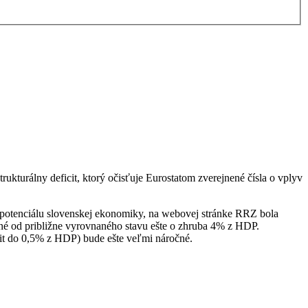
rukturálny deficit, ktorý očisťuje Eurostatom zverejnené čísla o vplyv
u potenciálu slovenskej ekonomiky, na webovej stránke RRZ bola
ené od približne vyrovnaného stavu ešte o zhruba 4% z HDP.
cit do 0,5% z HDP) bude ešte veľmi náročné.