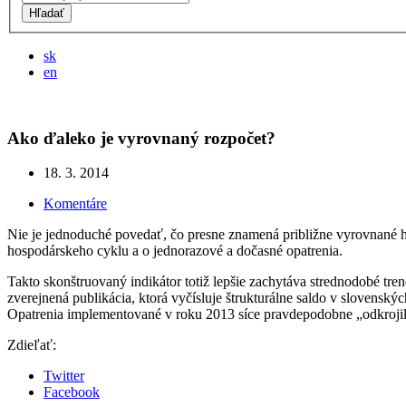
Hľadať
sk
en
Ako ďaleko je vyrovnaný rozpočet?
18. 3. 2014
Komentáre
Nie je jednoduché povedať, čo presne znamená približne vyrovnané hosp
hospodárskeho cyklu a o jednorazové a dočasné opatrenia.
Takto skonštruovaný indikátor totiž lepšie zachytáva strednodobé t
zverejnená publikácia, ktorá vyčísluje štrukturálne saldo v slovens
Opatrenia implementované v roku 2013 síce pravdepodobne „odkrojili“
Zdieľať:
Twitter
Facebook