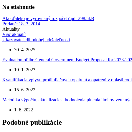
Na stiahnutie
Ako ďaleko je vyrovnaný rozpočet?.pdf
298.5kB
Pridané: 18. 3. 2014
Aktuality
Viac aktualít
Ukazovateľ dlhodobej udržateľnosti
30. 4. 2025
Evaluation of the General Government Budget Proposal for 2023-20
19. 1. 2023
Kvantifikácia vplyvu protiinflačných opatrení a opatrení v oblasti rodi
15. 6. 2022
Metodika výpočtu, aktualizácie a hodnotenia plnenia limitov verejn
1. 6. 2022
Podobné publikácie