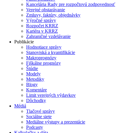
Kancelária Rady pre rozpočtovú zodpovednosť
Verejné obstarávanie
Zmluvy, faktúry, objednávky
Výročné správy
Rozpočet KRRZ
Kariéra v KRRZ
Zahraničné vzdelávanie
Publikácie
Hodnotiace správy
Stanoviská a kvantifikácie
Makroprognózy
Fiškálne prognózy
Štúdie
Modely
Metodiky
Blogy
Komentáre
Limit verejných výdavkov
Dôchodky
Médiá
Tlačové správy
Sociálne siete
Mediálne výstupy a prezentácie
Podcasty
Kalkulačky a dáta