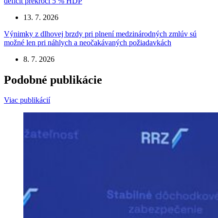
deficit prekročí 5 % HDP
13. 7. 2026
Výnimky z dlhovej brzdy pri plnení medzinárodných zmlúv sú
možné len pri náhlych a neočakávaných požiadavkách
8. 7. 2026
Podobné publikácie
Viac publikácií