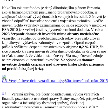
Nakoľko tok eurofondov je daný dlhodobejším plánom čerpania,
ako aj harmonogramom príslušného programového obdobia, je
zaujímavé sledovať vývoj domácich verejných investícií. Zároveň je
vhodné odpočítať investície spojené s vojenskou technikou, keďže
úroveň týchto výdavkov zaznamenaná do salda rozpočtu v metodike
ESA 2010 je z veľkej časti ovplyvnené termínmi dodania.
V roku
2023 čerpanie domácich investícií mimo obrany medziročne
vzrástlo
, na rozdiel od predchádzajúcich rokov prevýšilo úroveň
kapitálových výdavkov zahrnutých v rozpočte. Oproti rozpočtu
prišlo k vyššiemu čerpaniu prostriedkov
v objeme 0,2 % HDP
, čo
síce prispelo k vyššej úrovni štrukturálneho deficitu, na druhej strane
to však znamená, že vláda dostatočne využila rozpočtované zdroje
na pre ekonomiku potrebné investície.
Vo výsledku domáce
investície dosiahli čerpanie nad úrovňou historického priemeru
od predchádzajúcej krízy.
[1]
Verejná správa, pre účely posudzovania vývoja verejných
financií, pozostáva z ústrednej správy (štátny rozpočet, príspevkové
organizácie a iné subjekty ústrednej správy), Sociálnej
a zdravotných poisťovní a územných samospráv (obce a VÚC).