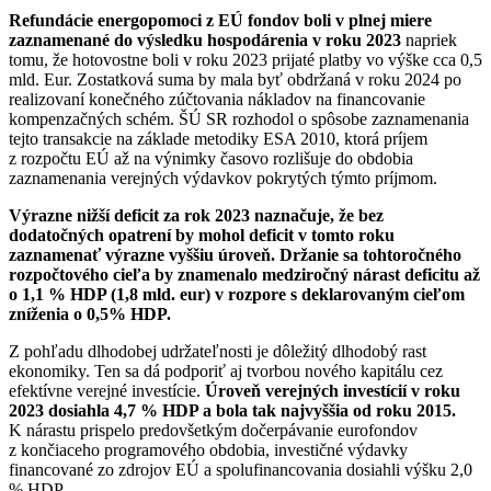
Refundácie energopomoci z EÚ fondov boli v plnej miere
zaznamenané do výsledku hospodárenia v roku 2023
napriek
tomu, že hotovostne boli v roku 2023 prijaté platby vo výške cca 0,5
mld. Eur. Zostatková suma by mala byť obdržaná v roku 2024 po
realizovaní konečného zúčtovania nákladov na financovanie
kompenzačných schém. ŠÚ SR rozhodol o spôsobe zaznamenania
tejto transakcie na základe metodiky ESA 2010, ktorá príjem
z rozpočtu EÚ až na výnimky časovo rozlišuje do obdobia
zaznamenania verejných výdavkov pokrytých týmto príjmom.
Výrazne nižší deficit za rok 2023 naznačuje, že bez
dodatočných opatrení by mohol deficit v tomto roku
zaznamenať výrazne vyššiu úroveň. Držanie sa tohtoročného
rozpočtového cieľa by znamenalo medziročný nárast deficitu až
o 1,1 % HDP (1,8 mld. eur) v rozpore s deklarovaným cieľom
zníženia o 0,5% HDP.
Z pohľadu dlhodobej udržateľnosti je dôležitý dlhodobý rast
ekonomiky. Ten sa dá podporiť aj tvorbou nového kapitálu cez
efektívne verejné investície.
Úroveň verejných investícií v roku
2023 dosiahla 4,7 % HDP a bola tak najvyššia od roku 2015.
K nárastu prispelo predovšetkým dočerpávanie eurofondov
z končiaceho programového obdobia, investičné výdavky
financované zo zdrojov EÚ a spolufinancovania dosiahli výšku 2,0
% HDP.