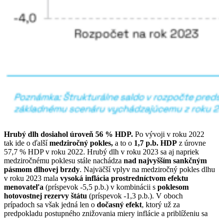
Hrubý dlh dosiahol úroveň 56 % HDP.
Po vývoji v roku 2022
tak ide o ďalší
medziročný pokles,
a to o
1,7 p.b. HDP
z úrovne
57,7 % HDP v roku 2022. Hrubý dlh v roku 2023 sa aj napriek
medziročnému poklesu stále nachádza
nad najvyšším sankčným
pásmom dlhovej brzdy
. Najväčší vplyv na medziročný pokles dlhu
v roku 2023 mala
vysoká inflácia prostredníctvom efektu
menovateľa
(príspevok -5,5 p.b.) v kombinácii s
poklesom
hotovostnej rezervy štátu
(príspevok -1,3 p.b.). V oboch
prípadoch sa však jedná len o
dočasný efekt
, ktorý už za
predpokladu postupného znižovania miery inflácie a priblíženiu sa