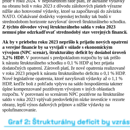
príde v roku 2024. V neposlednom rade platí, že akruálne výdavky
na obranu boli v roku 2023 z dôvodu zálohových platieb výrazne
nižšie ako hotovostné výdavky, ktoré sa započítavajú do záväzku
NATO. Očakávané dodávky vojenskej techniky tak budú v
strednodobom horizonte navyšovať úroveň štrukturálneho schodku.
Z týchto dôvodov vývoj štrukturálneho salda v roku 2023
nemusí plne odzrkadľovať strednodobý stav verejných financií.
Ak by v priebehu roku 2023 neprišlo k prijatiu nových opatrení
a verejné financie by sa vyvíjali v súlade s ekonomickým
vývojom (NPC scenár), štrukturálny deficit by dosiahol úroveň
3,2% HDP.
V porovnaní s predpokladom rozpočtu by tak prišlo
k nárastu štrukturálneho schodku o 0,1 % HDP aj bez prijatia
dodatočných opatrení. Zároveň platí, že nové opatrenia realizované
v roku 2023 prispeli k nárastu štrukturálneho deficitu o 0,1 % HDP.
Nové legislatívne opatrenia, ktoré navyšovali výdavky až o 1,1 %
HDP, keďže boli z pohľadu vplyvu na saldo hospodárenia takmer
úplne kompenzované pozitívnym vývojom v iných oblastiach
rozpočtu. V porovnaní so scenárom NPC pozitívne na štrukturálne
saldo v roku 2023 vplývali predovšetkým nízke investície v rezorte
obrany, lepší výnos daňových príjmov a nižšie výdavky na
spolufinancovanie.