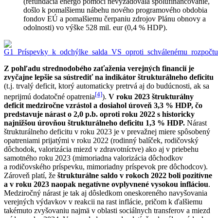
(refundácia energo pomoci nevyžadovala spolufinancovanie,
došlo k pomalšiemu nábehu nového programového obdobia
fondov EÚ a pomalšiemu čerpaniu zdrojov Plánu obnovy a
odolnosti) vo výške 528 mil. eur (0,4 % HDP).
Z pohľadu strednodobého zaťaženia verejných financií je
zvyčajne lepšie sa sústrediť na indikátor štrukturálneho deficitu
(t.j. trvalý deficit, ktorý automaticky pretrvá aj do budúcnosti, ak sa
[4]
neprijmú dodatočné opatrenia
).
V roku 2023 štrukturálny
deficit medziročne vzrástol a dosiahol úroveň 3,3
%
HDP, čo
predstavuje nárast o 2,0 p.b. oproti roku 2022 s historicky
najnižšou úrovňou štrukturálneho deficitu 1,3 % HDP.
Nárast
štrukturálneho deficitu v roku 2023 je v prevažnej miere spôsobený
opatreniami prijatými v roku 2022 (rodinný balíček, rodičovský
dôchodok, valorizácia miezd v zdravotníctve) ako aj v priebehu
samotného roku 2023 (mimoriadna valorizácia dôchodkov
a rodičovského príspevku, mimoriadny príspevok pre dôchodcov).
Zároveň platí, že
štrukturálne saldo v rokoch 2022 boli pozitívne
a v roku 2023 naopak negatívne ovplyvnené vysokou infláciou
.
Medziročný nárast je tak aj dôsledkom oneskoreného navyšovania
verejných výdavkov v reakcii na rast inflácie, pričom k ďalšiemu
takémuto zvyšovaniu najmä v oblasti sociálnych transferov a miezd