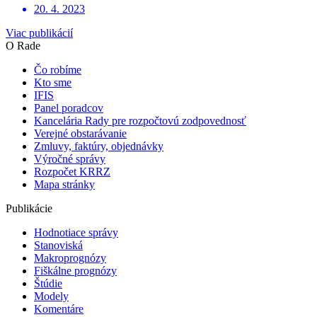
20. 4. 2023
Viac publikácií
O Rade
Čo robíme
Kto sme
IFIS
Panel poradcov
Kancelária Rady pre rozpočtovú zodpovednosť
Verejné obstarávanie
Zmluvy, faktúry, objednávky
Výročné správy
Rozpočet KRRZ
Mapa stránky
Publikácie
Hodnotiace správy
Stanoviská
Makroprognózy
Fiškálne prognózy
Štúdie
Modely
Komentáre