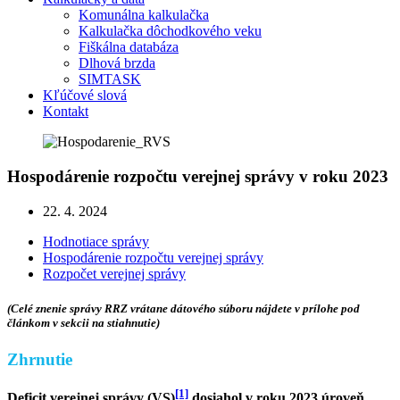
Komunálna kalkulačka
Kalkulačka dôchodkového veku
Fiškálna databáza
Dlhová brzda
SIMTASK
Kľúčové slová
Kontakt
Hospodárenie rozpočtu verejnej správy v roku 2023
22. 4. 2024
Hodnotiace správy
Hospodárenie rozpočtu verejnej správy
Rozpočet verejnej správy
(Celé znenie správy RRZ vrátane dátového súboru nájdete v prílohe pod
článkom v sekcii na stiahnutie)
Zhrnutie
[1]
Deficit verejnej správy (VS)
dosiahol v roku 2023 úroveň