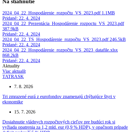
Na stiahnutie
2024_04_22_Hospodárenie_rozpočtu_VS_2023.pdf
1.1MB
Pridané: 22. 4. 2024
2024_04_22_Prezentácia_Hospodárenie_rozpoctu_VS_2023.pdf
387.9kB
Pridané: 22. 4. 2024
2024_04_22_TS_Hospodárenie_rozpočtu_VS_2023.pdf
246.5kB
Pridané: 22. 4. 2024
2024_04_22_Hospodárenie_rozpočtu_VS_2023_datafile.xlsx
868.2kB
Pridané: 22. 4. 2024
Aktuality
Viac aktualít
TATRASK
7. 8. 2026
Tri zmrazené eurá z eurofondov znamenajú chýbajúce štyri v
ekonomike
15. 7. 2026
Dosiahnutie vládnych rozpočtových cieľov pre budúci rok si
vyžiada opatrenia za 1,2 mld. eur (0,9 % HDP), v opačnom prípade