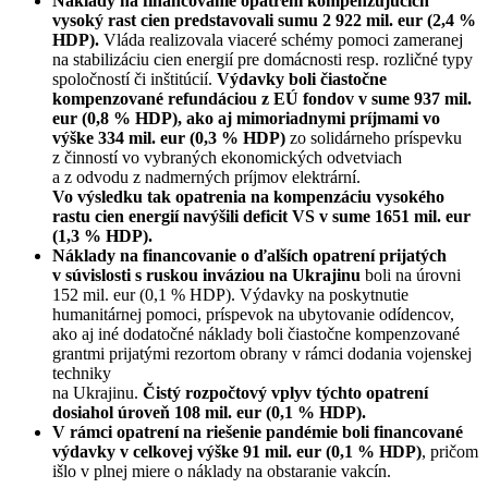
Náklady na financovanie opatrení kompenzujúcich
vysoký rast cien predstavovali sumu 2 922 mil. eur (2,4 %
HDP).
Vláda realizovala viaceré schémy pomoci zameranej
na stabilizáciu cien energií pre domácnosti resp. rozličné typy
spoločností či inštitúcií.
Výdavky boli čiastočne
kompenzované refundáciou z EÚ fondov v sume 937 mil.
eur (0,8 % HDP), ako aj mimoriadnymi príjmami vo
výške 334 mil. eur (0,3 % HDP)
zo solidárneho príspevku
z činností vo vybraných ekonomických odvetviach
a z odvodu z nadmerných príjmov elektrární.
Vo výsledku tak opatrenia na kompenzáciu vysokého
rastu cien energií navýšili deficit VS v sume 1651 mil. eur
(1,3 % HDP).
Náklady na financovanie o ďalších opatrení prijatých
v súvislosti s ruskou inváziou na Ukrajinu
boli na úrovni
152 mil. eur (0,1 % HDP). Výdavky na poskytnutie
humanitárnej pomoci, príspevok na ubytovanie odídencov,
ako aj iné dodatočné náklady boli čiastočne kompenzované
grantmi prijatými rezortom obrany v rámci dodania vojenskej
techniky
na Ukrajinu.
Čistý rozpočtový vplyv týchto opatrení
dosiahol úroveň 108 mil. eur (0,1 % HDP).
V rámci opatrení na riešenie pandémie boli financované
výdavky v celkovej výške 91 mil. eur (0,1 % HDP)
, pričom
išlo v plnej miere o náklady na obstaranie vakcín.