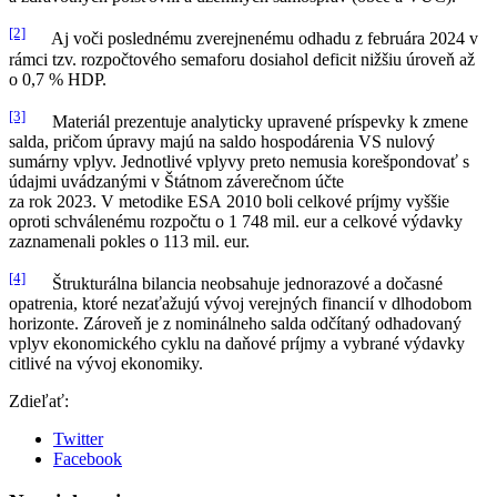
[2]
Aj voči poslednému zverejnenému odhadu z februára 2024 v
rámci tzv. rozpočtového semaforu dosiahol deficit nižšiu úroveň až
o 0,7 % HDP.
[3]
Materiál prezentuje analyticky upravené príspevky k zmene
salda, pričom úpravy majú na saldo hospodárenia VS nulový
sumárny vplyv. Jednotlivé vplyvy preto nemusia korešpondovať s
údajmi uvádzanými v Štátnom záverečnom účte
za rok 2023. V metodike ESA 2010 boli celkové príjmy vyššie
oproti schválenému rozpočtu o 1 748 mil. eur a celkové výdavky
zaznamenali pokles o 113 mil. eur.
[4]
Štrukturálna bilancia neobsahuje jednorazové a dočasné
opatrenia, ktoré nezaťažujú vývoj verejných financií v dlhodobom
horizonte. Zároveň je z nominálneho salda odčítaný odhadovaný
vplyv ekonomického cyklu na daňové príjmy a vybrané výdavky
citlivé na vývoj ekonomiky.
Zdieľať:
Twitter
Facebook