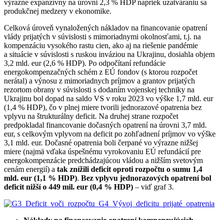
výrazne expanzívny na úrovni 2,3 % HDP napriek uzatváraniu sa
produkčnej medzery v ekonomike.
Celková úroveň vynaložených nákladov na financovanie opatrení
vlády prijatých v súvislosti s mimoriadnymi okolnosťami, t.j. na
kompenzáciu vysokého rastu cien, ako aj na riešenie pandémie
a situácie v súvislosti s ruskou inváziou na Ukrajinu, dosiahla objem
3,2 mld. eur (2,6 % HDP). Po odpočítaní refundácie
energokompenzačných schém z EÚ fondov (s ktorou rozpočet
nerátal) a výnosu z mimoriadnych príjmov a grantov prijatých
rezortom obrany v súvislosti s dodaním vojenskej techniky na
Ukrajinu bol dopad na saldo VS v roku 2023 vo výške 1,7 mld. eur
(1,4 % HDP), čo v plnej miere tvorili jednorazové opatrenia bez
vplyvu na štrukturálny deficit. Na druhej strane rozpočet
predpokladal financovanie dočasných opatrení na úrovni 3,7 mld.
eur, s celkovým vplyvom na deficit po zohľadnení príjmov vo výške
3,1 mld. eur. Dočasné opatrenia boli čerpané vo výrazne nižšej
miere (najmä vďaka úspešnému vyrokovaniu EÚ refundácií pre
energokompenzácie predchádzajúcou vládou a nižším svetovým
cenám energií) a
tak znížili deficit oproti rozpočtu o sumu 1,4
mld. eur (1,1 % HDP)
.
Bez vplyvu jednorazových opatrení bol
deficit nižší o 449 mil. eur (0,4 % HDP)
– viď graf 3.