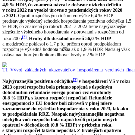
4,9 % HDP, čo znamená návrat z dočasne nízkeho deficitu
v roku 2022 na vysoké úrovne z pandemických rokov 2020
a 2021
. Oproti rozpočtovým cieľom vo výške 6,4 % HDP
predstavuje výsledný schodok hospodárenia pozitívnu odchýlku 1,5
% HDP, čo znamená po rokoch 2021 a 2022 tretie najvýraznejšie
zlepšenie výsledného hospodárenia v porovnaní s rozpočtom od
[2]
roku 2005
.
Hrubý dlh dosiahol úroveň 56,0 % HDP
a medziročne poklesol o 1,7 p.b., pričom oproti predpokladom
rozpočtu je výsledná hodnota nižšia až o 1,9 % HDP. Naďalej však
ostáva nad horným limitom dlhovej brzdy o 2 % HDP.
[3]
Najvýraznejšia pozitívna odchýlka
v hospodárení VS v roku
2023 oproti rozpočtu bola priamo spojená s úspešným
dohodnutím refundácie energo pomoci cez eurofondy
(0,8 % HDP), s ktorou rozpočet nepočítal. Refundácie
energopomoci z EÚ fondov boli zároveň v plnej miere
zaznamenané do výsledku hospodárenia v roku 2023, tak ako
to predpokladala RRZ. Naopak najvýznamnejšia negatívna
odchýlka voči rozpočtu bola najmä kvôli prijatiu nových
opatrení v dôchodkoch (0,8 % HDP) v priebehu roka,
s ktorými rozpočet takisto nepočítal. Z trvalejších opatrení