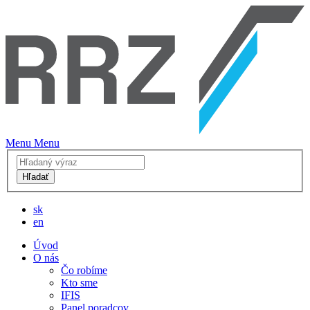
Menu
Menu
Hľadať
sk
en
Úvod
O nás
Čo robíme
Kto sme
IFIS
Panel poradcov