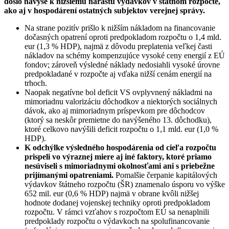
došlo navyše k nižšiemu nárastu výdavkov v štátnom rozpočte,
ako aj v hospodárení ostatných subjektov verejnej správy.
Na strane pozitív prišlo k nižším nákladom na financovanie
dočasných opatrení oproti predpokladom rozpočtu o 1,4 mld.
eur (1,3 % HDP), najmä z dôvodu preplatenia veľkej časti
nákladov na schémy kompenzujúce vysoké ceny energií z EÚ
fondov; zároveň výsledné náklady nedosiahli vysoké úrovne
predpokladané v rozpočte aj vďaka nižší cenám energií na
trhoch.
Naopak negatívne bol deficit VS ovplyvnený nákladmi na
mimoriadnu valorizáciu dôchodkov a niektorých sociálnych
dávok, ako aj mimoriadnym príspevkom pre dôchodcov
(ktorý sa neskôr premietne do navýšeného 13. dôchodku),
ktoré celkovo navýšili deficit rozpočtu o 1,1 mld. eur (1,0 %
HDP).
K odchýlke výsledného hospodárenia od cieľa rozpočtu
prispeli vo výraznej miere aj iné faktory, ktoré priamo
nesúviseli s mimoriadnymi okolnosťami ani s priebežne
prijímanými opatreniami.
Pomalšie čerpanie kapitálových
výdavkov štátneho rozpočtu (ŠR) znamenalo úsporu vo výške
652 mil. eur (0,6 % HDP) najmä v obrane kvôli nižšej
hodnote dodanej vojenskej techniky oproti predpokladom
rozpočtu. V rámci vzťahov s rozpočtom EÚ sa nenaplnili
predpoklady rozpočtu o výdavkoch na spolufinancovanie