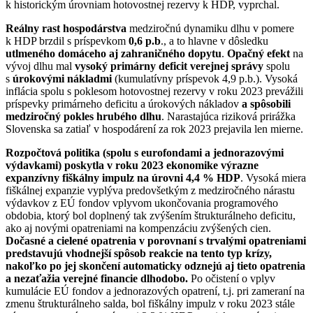
k historickým úrovniam hotovostnej rezervy k HDP, vyprchal.
Reálny rast hospodárstva
medziročnú dynamiku dlhu v pomere
k HDP brzdil s príspevkom
0,6 p.b
., a to hlavne v dôsledku
utlmeného domáceho
aj zahraničného dopytu
.
Opačný efekt
na
vývoj dlhu mal
vysoký primárny deficit verejnej správy
spolu
s
úrokovými nákladmi
(kumulatívny príspevok 4,9 p.b.). Vysoká
inflácia spolu s poklesom hotovostnej rezervy v roku 2023 prevážili
príspevky primárneho deficitu a úrokových nákladov
a spôsobili
medziročný pokles hrubého dlhu
. Narastajúca riziková prirážka
Slovenska sa zatiaľ v hospodárení za rok 2023 prejavila len mierne.
Rozpočtová politika (spolu s eurofondami a jednorazovými
výdavkami) poskytla v roku 2023 ekonomike výrazne
expanzívny fiškálny impulz na úrovni 4,4 % HDP
. Vysoká miera
fiškálnej expanzie vyplýva predovšetkým z medziročného nárastu
výdavkov z EÚ fondov vplyvom ukončovania programového
obdobia, ktorý bol doplnený tak zvýšením štrukturálneho deficitu,
ako aj novými opatreniami na kompenzáciu zvýšených cien.
Dočasné a cielené opatrenia v porovnaní s trvalými opatreniami
predstavujú vhodnejší spôsob reakcie na tento typ krízy,
nakoľko po jej skončení automaticky odznejú aj tieto opatrenia
a nezaťažia verejné financie dlhodobo.
Po očistení o vplyv
kumulácie EÚ fondov a jednorazových opatrení, t.j. pri zameraní na
zmenu štrukturálneho salda, bol fiškálny impulz v roku 2023 stále