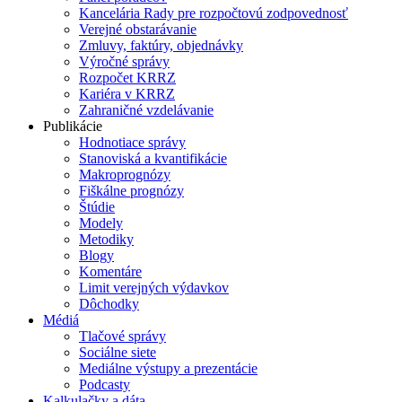
Kancelária Rady pre rozpočtovú zodpovednosť
Verejné obstarávanie
Zmluvy, faktúry, objednávky
Výročné správy
Rozpočet KRRZ
Kariéra v KRRZ
Zahraničné vzdelávanie
Publikácie
Hodnotiace správy
Stanoviská a kvantifikácie
Makroprognózy
Fiškálne prognózy
Štúdie
Modely
Metodiky
Blogy
Komentáre
Limit verejných výdavkov
Dôchodky
Médiá
Tlačové správy
Sociálne siete
Mediálne výstupy a prezentácie
Podcasty
Kalkulačky a dáta