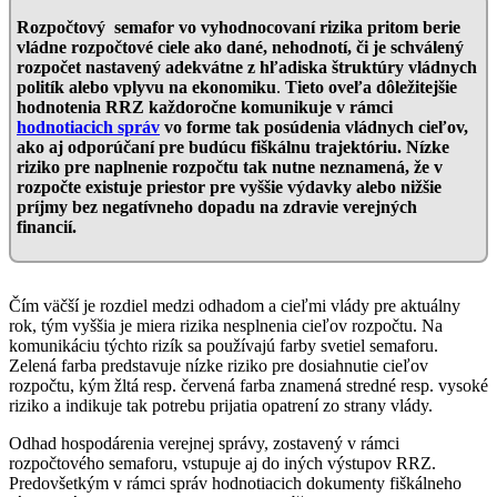
Rozpočtový semafor vo vyhodnocovaní rizika pritom berie
vládne rozpočtové ciele ako dané, nehodnotí, či je schválený
rozpočet nastavený adekvátne z hľadiska štruktúry vládnych
politík alebo vplyvu na ekonomiku
.
Tieto oveľa dôležitejšie
hodnotenia RRZ každoročne komunikuje v rámci
hodnotiacich správ
vo forme tak posúdenia vládnych cieľov,
ako aj odporúčaní pre budúcu fiškálnu trajektóriu.
Nízke
riziko pre naplnenie rozpočtu tak nutne neznamená, že v
rozpočte existuje priestor pre vyššie výdavky alebo nižšie
príjmy bez negatívneho dopadu na zdravie verejných
financií.
Čím väčší je rozdiel medzi odhadom a cieľmi vlády pre aktuálny
rok, tým vyššia je miera rizika nesplnenia cieľov rozpočtu. Na
komunikáciu týchto rizík sa používajú farby svetiel semaforu.
Zelená farba predstavuje nízke riziko pre dosiahnutie cieľov
rozpočtu, kým žltá resp. červená farba znamená stredné resp. vysoké
riziko a indikuje tak potrebu prijatia opatrení zo strany vlády.
Odhad hospodárenia verejnej správy, zostavený v rámci
rozpočtového semaforu, vstupuje aj do iných výstupov RRZ.
Predovšetkým v rámci správ hodnotiacich dokumenty fiškálneho