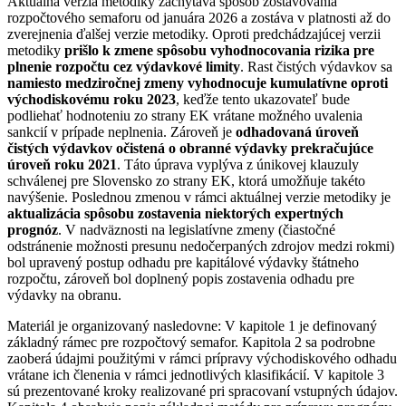
Aktuálna verzia metodiky zachytáva spôsob zostavovania
rozpočtového semaforu od januára 2026 a zostáva v platnosti až do
zverejnenia ďalšej verzie metodiky. Oproti predchádzajúcej verzii
metodiky
prišlo k zmene spôsobu vyhodnocovania rizika pre
plnenie rozpočtu cez výdavkové limity
. Rast čistých výdavkov sa
namiesto medziročnej zmeny vyhodnocuje kumulatívne oproti
východiskovému roku 2023
, keďže tento ukazovateľ bude
podliehať hodnoteniu zo strany EK vrátane možného uvalenia
sankcií v prípade neplnenia. Zároveň je
odhadovaná úroveň
čistých výdavkov očistená o obranné výdavky prekračujúce
úroveň roku 2021
. Táto úprava vyplýva z únikovej klauzuly
schválenej pre Slovensko zo strany EK, ktorá umožňuje takéto
navýšenie. Poslednou zmenou v rámci aktuálnej verzie metodiky je
aktualizácia spôsobu zostavenia niektorých expertných
prognóz
. V nadväznosti na legislatívne zmeny (čiastočné
odstránenie možnosti presunu nedočerpaných zdrojov medzi rokmi)
bol upravený postup odhadu pre kapitálové výdavky štátneho
rozpočtu, zároveň bol doplnený popis zostavenia odhadu pre
výdavky na obranu.
Materiál je organizovaný nasledovne: V kapitole 1 je definovaný
základný rámec pre rozpočtový semafor. Kapitola 2 sa podrobne
zaoberá údajmi použitými v rámci prípravy východiskového odhadu
vrátane ich členenia v rámci jednotlivých klasifikácií. V kapitole 3
sú prezentované kroky realizované pri spracovaní vstupných údajov.