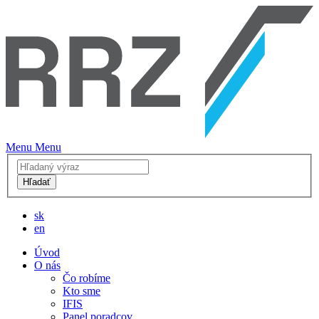
Menu
Menu
Hľadať
sk
en
Úvod
O nás
Čo robíme
Kto sme
IFIS
Panel poradcov