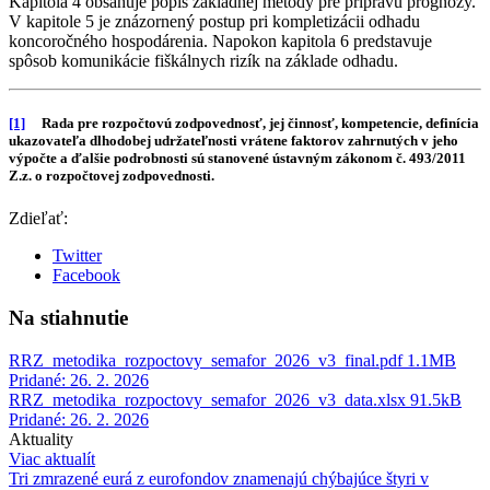
Kapitola 4 obsahuje popis základnej metódy pre prípravu prognózy.
V kapitole 5 je znázornený postup pri kompletizácii odhadu
koncoročného hospodárenia. Napokon kapitola 6 predstavuje
spôsob komunikácie fiškálnych rizík na základe odhadu.
[1]
Rada pre rozpočtovú zodpovednosť, jej činnosť, kompetencie, definícia
ukazovateľa dlhodobej udržateľnosti vrátene faktorov zahrnutých v jeho
výpočte a ďalšie podrobnosti sú stanovené ústavným zákonom č. 493/2011
Z.z. o rozpočtovej zodpovednosti.
Zdieľať:
Twitter
Facebook
Na stiahnutie
RRZ_metodika_rozpoctovy_semafor_2026_v3_final.pdf
1.1MB
Pridané: 26. 2. 2026
RRZ_metodika_rozpoctovy_semafor_2026_v3_data.xlsx
91.5kB
Pridané: 26. 2. 2026
Aktuality
Viac aktualít
Tri zmrazené eurá z eurofondov znamenajú chýbajúce štyri v