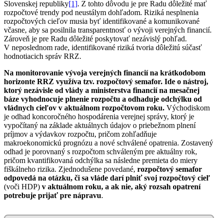
Slovenskej republiky
[1]
. Z tohto dôvodu je pre Radu dôležité mať
rozpočtové trendy pod neustálym dohľadom. Riziká nesplnenia
rozpočtových cieľov musia byť identifikované a komunikované
včasne, aby sa posilnila transparentnosť o vývoji verejných financií.
Zároveň je pre Radu dôležité poskytovať nezávislý pohľad.
V neposlednom rade, identifikované riziká tvoria dôležitú súčasť
hodnotiacich správ RRZ.
Na monitorovanie vývoja verejných financií na krátkodobom
horizonte RRZ využíva tzv. rozpočtový semafor. Ide o nástroj,
ktorý nezávisle od vlády a ministerstva financií na mesačnej
báze vyhodnocuje plnenie rozpočtu a odhaduje odchýlku od
vládnych cieľov v aktuálnom rozpočtovom roku.
Východiskom
je odhad koncoročného hospodárenia verejnej správy, ktorý je
vypočítaný na základe aktuálnych údajov o priebežnom plnení
príjmov a výdavkov rozpočtu, pričom zohľadňuje
makroekonomickú prognózu a nové schválené opatrenia. Zostavený
odhad je porovnaný s rozpočtom schváleným pre aktuálny rok,
pričom kvantifikovaná odchýlka sa následne premieta do miery
fiškálneho rizika. Zjednodušene povedané,
rozpočtový semafor
odpovedá na otázku, či sa vláde darí plniť svoj rozpočtový cieľ
(voči HDP)
v aktuálnom roku, a ak nie, aký rozsah opatrení
potrebuje prijať pre nápravu
.