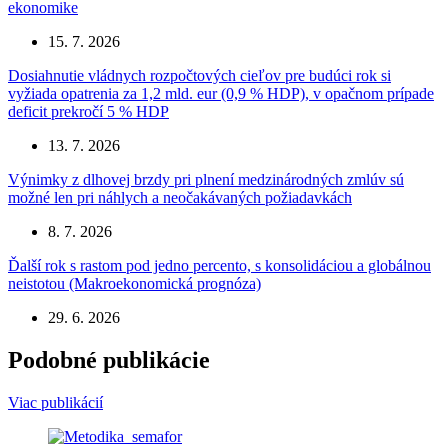
ekonomike
15. 7. 2026
Dosiahnutie vládnych rozpočtových cieľov pre budúci rok si
vyžiada opatrenia za 1,2 mld. eur (0,9 % HDP), v opačnom prípade
deficit prekročí 5 % HDP
13. 7. 2026
Výnimky z dlhovej brzdy pri plnení medzinárodných zmlúv sú
možné len pri náhlych a neočakávaných požiadavkách
8. 7. 2026
Ďalší rok s rastom pod jedno percento, s konsolidáciou a globálnou
neistotou (Makroekonomická prognóza)
29. 6. 2026
Podobné publikácie
Viac publikácií