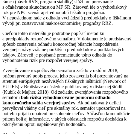
rámca (návrh RVS, program stability) slúži pre porovnanie
s očakávanou skutočnosťou MF SR. Zároveň ide o východiskový
rok pre NPC scenár aj strednodobú fiškálnu prognózu.
V neposlednom rade z odhadu vychádzajú predpoklady o fiškálnom
vývoji pri zostavovaní makroekonomickej prognózy RRZ.
Cieľom tohto materiálu je podrobne popísať metodiku
a predpoklady rozpočtového semaforu. V dokumente je predstavený
spôsob zostavenia odhadu koncoročnej bilancie hospodárenia
verejnej správy vrátane použitých predpokladov a podkladových
údajov. Zároveň je popísané premietnutie tohto odhadu do
vyhodnotenia rizík pre rozpočet verejnej správy.
Zverejňovanie rozpočtového semaforu začalo v októbri 2018,
pričom prvotný popis procesu jeho zostavenia bol prezentovaný na
stretnutí európskych nezávislých fiškálnych inštitúcií (Network of
EU IFIs) v Bratislave a následne publikovaný v diskusnej štúdii
(Kubík & Majher, 2018). Od začiatku zverejňovania rozpočtového
semaforu
boli riziká vyhodnocované pomocou
odhadu
koncoročného salda verejnej správy
. Ak odhadovaný deficit
prevyšoval vládny cieľ pre aktuálny rok, semafor upozorňoval na
potrebu prijatia opatrení pre splnenie cieľov. Súčasťou komunikácie
pritom boli aj informácie, v akých oblastiach rozpočtu dochádza k
odchýleniu oproti naplánovaným hodnotám.