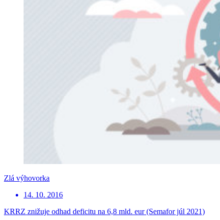
Zlá výhovorka
14. 10. 2016
KRRZ znižuje odhad deficitu na 6,8 mld. eur (Semafor júl 2021)