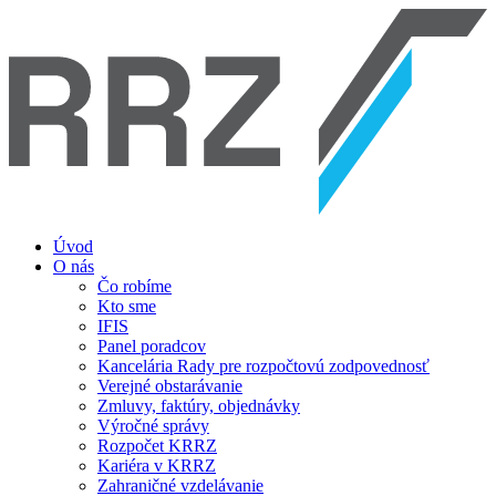
Úvod
O nás
Čo robíme
Kto sme
IFIS
Panel poradcov
Kancelária Rady pre rozpočtovú zodpovednosť
Verejné obstarávanie
Zmluvy, faktúry, objednávky
Výročné správy
Rozpočet KRRZ
Kariéra v KRRZ
Zahraničné vzdelávanie