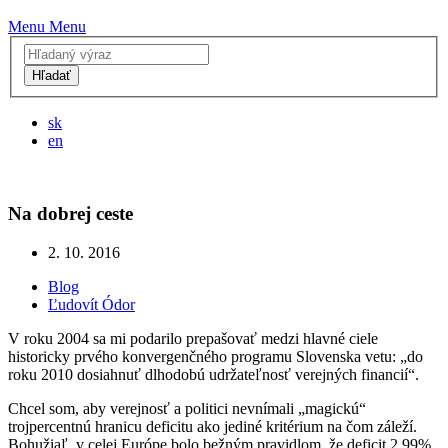
Menu
Menu
Hľadať
sk
en
Na dobrej ceste
2. 10. 2016
Blog
Ľudovít Ódor
V roku 2004 sa mi podarilo prepašovať medzi hlavné ciele
historicky prvého konvergenčného programu Slovenska vetu: „do
roku 2010 dosiahnuť dlhodobú udržateľnosť verejných financií“.
Chcel som, aby verejnosť a politici nevnímali „magickú“
trojpercentnú hranicu deficitu ako jediné kritérium na čom záleží.
Bohužiaľ, v celej Európe bolo bežným pravidlom, že deficit 2,99%