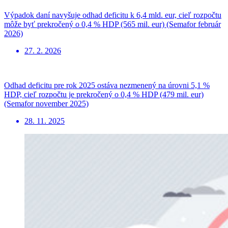
Výpadok daní navyšuje odhad deficitu k 6,4 mld. eur, cieľ rozpočtu
môže byť prekročený o 0,4 % HDP (565 mil. eur) (Semafor február
2026)
27. 2. 2026
Odhad deficitu pre rok 2025 ostáva nezmenený na úrovni 5,1 %
HDP, cieľ rozpočtu je prekročený o 0,4 % HDP (479 mil. eur)
(Semafor november 2025)
28. 11. 2025