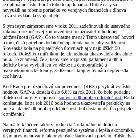
je optimálne číslo. Podľa toho to aj dopadlo. Dobré časy sa
nevyužili na robenie poriadku vo verejných financiách a dlhová
kríza si vyžiadala svoje obete.
S tým istým zámerom sme v roku 2011 zadefinovali do ústavného
zákona o rozpočtovej zodpovednosti ukazovateľ dlhodobej
udržateľnosti (GAP). Čo to vlastne meria? Tento ukazovateľ hovorí
o tom, či sú potrebné dodatočné opatrenia na to, aby zadlženosť
Slovenska bola na prijateľných úrovniach aj v najbližších 50
rokoch. Dôležitým míľnikom je, ak hodnota ukazovateľa dosiahne
nulu. To znamená, že aj keby sme rozpustili parlament a dlh a
deficity by sa vyvíjali len vo väzbe na demografické a
makroekonomické trendy, zadlženosť krajiny by nám neprerástla
cez hlavu.
Keď Rada pre rozpočtovú zodpovednosť (RRZ) prvýkrát vyčíslila
hodnotu GAP-u, dostala číslo 6,8% za rok 2011, čo bolo poriadne
ďaleko od nuly. V najnovšej
správe o dlhodobej udržateľnosti
Rada
konštatuje, že za rok 2016 bola hodnota ukazovateľa prakticky na
nule a tak cieľ dlhodobej udržateľnosti bol dosiahnutý. Čo prispelo
k zníženiu?
Najmä tri kľúčové faktory: redukcia štrukturálneho deficitu
verejných financií, reforma penzijného systému a lepšia ekonomika.
Kým prvý menovaný faktor zlepšuje štartovaciu pozíciu, ďalšie dva