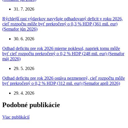
31. 7. 2026
Rýchlejší rast výdavkov navyšuje odhadovaný deficit v roku 2026,
cieľ rozpočtu môže byť prekročený o 0,3 % HDP (361 mil. eur)
(Semafor jún 2026)
30. 6. 2026
Odhad deficitu pre rok 2026 mierne poklesol, napriek tomu môže
byť cieľ rozpočtu prekročený o 0,2 % HDP (248 mil. eur) (Semafor
máj 2026)
29. 5. 2026
Odhad deficitu pre rok 2026 ostáva nezmenený, cieľ rozpočtu môže
byť prekročený o 0,2 % HDP (312 mil. eur) (Semafor apríl 2026)
29. 4. 2026
Podobné publikácie
Viac publikácií