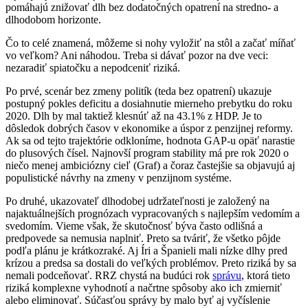
pomáhajú znižovať dlh bez dodatočných opatrení na stredno- a
dlhodobom horizonte.
Čo to celé znamená, môžeme si nohy vyložiť na stôl a začať míňať
vo veľkom? Ani náhodou. Treba si dávať pozor na dve veci:
nezaradiť spiatočku a nepodceniť riziká.
Po prvé, scenár bez zmeny politík (teda bez opatrení) ukazuje
postupný pokles deficitu a dosiahnutie mierneho prebytku do roku
2020. Dlh by mal taktiež klesnúť až na 43.1% z HDP. Je to
dôsledok dobrých časov v ekonomike a úspor z penzijnej reformy.
Ak sa od tejto trajektórie odkloníme, hodnota GAP-u opäť narastie
do plusových čísel. Najnovší program stability má pre rok 2020 o
niečo menej ambiciózny cieľ (Graf) a čoraz častejšie sa objavujú aj
populistické návrhy na zmeny v penzijnom systéme.
Po druhé, ukazovateľ dlhodobej udržateľnosti je založený na
najaktuálnejších prognózach vypracovaných s najlepším vedomím a
svedomím. Vieme však, že skutočnosť býva často odlišná a
predpovede sa nemusia naplniť. Preto sa tváriť, že všetko pôjde
podľa plánu je krátkozraké. Aj Íri a Španieli mali nízke dlhy pred
krízou a predsa sa dostali do veľkých problémov. Preto riziká by sa
nemali podceňovať. RRZ chystá na budúci rok
správu
, ktorá tieto
riziká komplexne vyhodnotí a načrtne spôsoby ako ich zmierniť
alebo eliminovať. Súčasťou správy by malo byť aj vyčíslenie