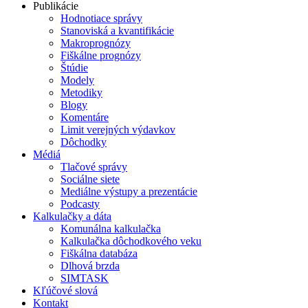
Publikácie
Hodnotiace správy
Stanoviská a kvantifikácie
Makroprognózy
Fiškálne prognózy
Štúdie
Modely
Metodiky
Blogy
Komentáre
Limit verejných výdavkov
Dôchodky
Médiá
Tlačové správy
Sociálne siete
Mediálne výstupy a prezentácie
Podcasty
Kalkulačky a dáta
Komunálna kalkulačka
Kalkulačka dôchodkového veku
Fiškálna databáza
Dlhová brzda
SIMTASK
Kľúčové slová
Kontakt