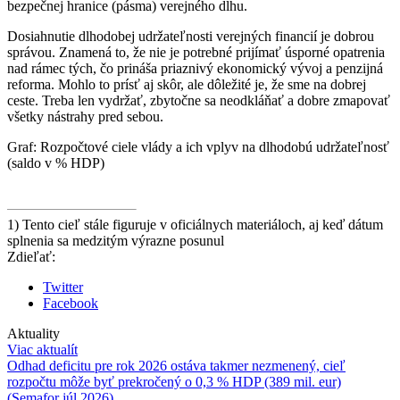
bezpečnej hranice (pásma) verejného dlhu.
Dosiahnutie dlhodobej udržateľnosti verejných financií je dobrou
správou. Znamená to, že nie je potrebné prijímať úsporné opatrenia
nad rámec tých, čo prináša priaznivý ekonomický vývoj a penzijná
reforma. Mohlo to prísť aj skôr, ale dôležité je, že sme na dobrej
ceste. Treba len vydržať, zbytočne sa neodkláňať a dobre zmapovať
všetky nástrahy pred sebou.
Graf: Rozpočtové ciele vlády a ich vplyv na dlhodobú udržateľnosť
(saldo v % HDP)
1) Tento cieľ stále figuruje v oficiálnych materiáloch, aj keď dátum
splnenia sa medzitým výrazne posunul
Zdieľať:
Twitter
Facebook
Aktuality
Viac aktualít
Odhad deficitu pre rok 2026 ostáva takmer nezmenený, cieľ
rozpočtu môže byť prekročený o 0,3 % HDP (389 mil. eur)
(Semafor júl 2026)