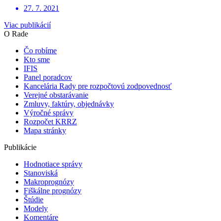
27. 7. 2021
Viac publikácií
O Rade
Čo robíme
Kto sme
IFIS
Panel poradcov
Kancelária Rady pre rozpočtovú zodpovednosť
Verejné obstarávanie
Zmluvy, faktúry, objednávky
Výročné správy
Rozpočet KRRZ
Mapa stránky
Publikácie
Hodnotiace správy
Stanoviská
Makroprognózy
Fiškálne prognózy
Štúdie
Modely
Komentáre