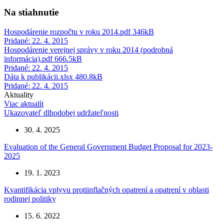
Na stiahnutie
Hospodárenie rozpočtu v roku 2014.pdf
346kB
Pridané: 22. 4. 2015
Hospodárenie verejnej správy v roku 2014 (podrobná
informácia).pdf
666.5kB
Pridané: 22. 4. 2015
Dáta k publikácii.xlsx
480.8kB
Pridané: 22. 4. 2015
Aktuality
Viac aktualít
Ukazovateľ dlhodobej udržateľnosti
30. 4. 2025
Evaluation of the General Government Budget Proposal for 2023-
2025
19. 1. 2023
Kvantifikácia vplyvu protiinflačných opatrení a opatrení v oblasti
rodinnej politiky
15. 6. 2022