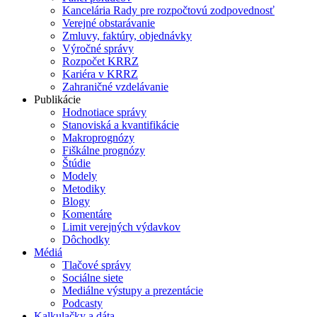
Kancelária Rady pre rozpočtovú zodpovednosť
Verejné obstarávanie
Zmluvy, faktúry, objednávky
Výročné správy
Rozpočet KRRZ
Kariéra v KRRZ
Zahraničné vzdelávanie
Publikácie
Hodnotiace správy
Stanoviská a kvantifikácie
Makroprognózy
Fiškálne prognózy
Štúdie
Modely
Metodiky
Blogy
Komentáre
Limit verejných výdavkov
Dôchodky
Médiá
Tlačové správy
Sociálne siete
Mediálne výstupy a prezentácie
Podcasty
Kalkulačky a dáta