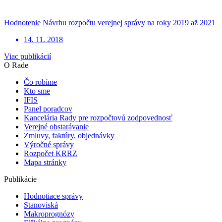
Hodnotenie Návrhu rozpočtu verejnej správy na roky 2019 až 2021
14. 11. 2018
Viac publikácií
O Rade
Čo robíme
Kto sme
IFIS
Panel poradcov
Kancelária Rady pre rozpočtovú zodpovednosť
Verejné obstarávanie
Zmluvy, faktúry, objednávky
Výročné správy
Rozpočet KRRZ
Mapa stránky
Publikácie
Hodnotiace správy
Stanoviská
Makroprognózy