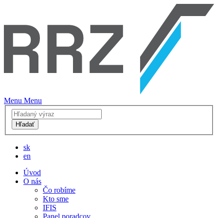
Menu
Menu
Hľadať
sk
en
Úvod
O nás
Čo robíme
Kto sme
IFIS
Panel poradcov