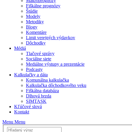
Makroprognózy
Fiškálne prognózy
Štúdie
Modely
Metodiky
Blogy
Komentáre
Limit verejných výdavkov
Dôchodky
Médiá
Tlačové správy
Sociálne siete
Mediálne výstupy a prezentácie
Podcasty
Kalkulačky a dáta
Komunálna kalkulačka
Kalkulačka dôchodkového veku
Fiškálna databáza
Dlhová brzda
SIMTASK
Kľúčové slová
Kontakt
Menu
Menu