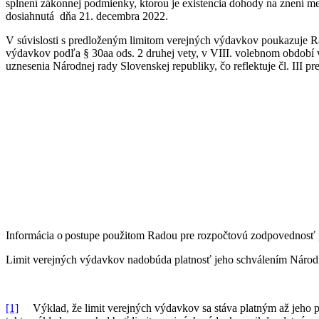
splnení zákonnej podmienky, ktorou je existencia dohody na znení me
dosiahnutá dňa 21. decembra 2022.
V súvislosti s predloženým limitom verejných výdavkov poukazuje Ra
výdavkov podľa § 30aa ods. 2 druhej vety, v VIII. volebnom období 
uznesenia Národnej rady Slovenskej republiky, čo reflektuje čl. III p
Informácia o postupe použitom Radou pre rozpočtovú zodpovednosť pr
Limit verejných výdavkov nadobúda platnosť jeho schválením Národn
[1]
Výklad, že limit verejných výdavkov sa stáva platným až jeho p