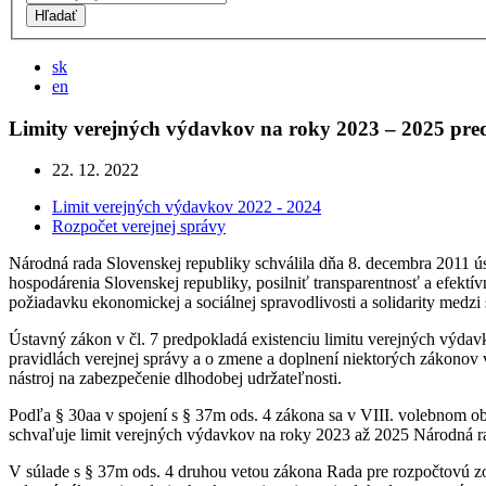
Hľadať
sk
en
Limity verejných výdavkov na roky 2023 – 2025 pr
22. 12. 2022
Limit verejných výdavkov 2022 - 2024
Rozpočet verejnej správy
Národná rada Slovenskej republiky schválila dňa 8. decembra 2011 ús
hospodárenia Slovenskej republiky, posilniť transparentnosť a efekt
požiadavku ekonomickej a sociálnej spravodlivosti a solidarity medz
Ústavný zákon v čl. 7 predpokladá existenciu limitu verejných výdav
pravidlách verejnej správy a o zmene a doplnení niektorých zákonov v
nástroj na zabezpečenie dlhodobej udržateľnosti.
Podľa § 30aa v spojení s § 37m ods. 4 zákona sa v VIII. volebnom o
schvaľuje limit verejných výdavkov na roky 2023 až 2025 Národná r
V súlade s § 37m ods. 4 druhou vetou zákona Rada pre rozpočtovú z