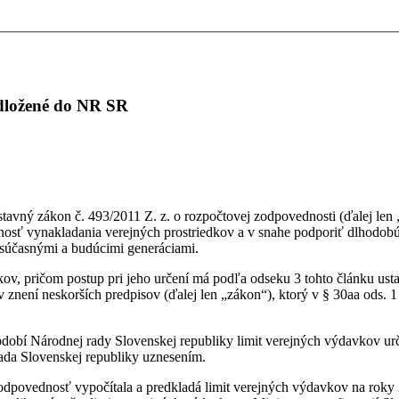
edložené do NR SR
tavný zákon č. 493/2011 Z. z. o rozpočtovej zodpovednosti (ďalej len
ívnosť vynakladania verejných prostriedkov a v snahe podporiť dlhodob
i súčasnými a budúcimi generáciami.
kov, pričom postup pri jeho určení má podľa odseku 3 tohto článku ust
 znení neskorších predpisov (ďalej len „zákon“), ktorý v § 30aa ods. 
bdobí Národnej rady Slovenskej republiky limit verejných výdavkov urč
ada Slovenskej republiky uznesením.
odpovednosť vypočítala a predkladá limit verejných výdavkov na roky