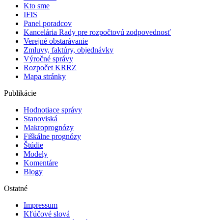
Kto sme
IFIS
Panel poradcov
Kancelária Rady pre rozpočtovú zodpovednosť
Verejné obstarávanie
Zmluvy, faktúry, objednávky
Výročné správy
Rozpočet KRRZ
Mapa stránky
Publikácie
Hodnotiace správy
Stanoviská
Makroprognózy
Fiškálne prognózy
Štúdie
Modely
Komentáre
Blogy
Ostatné
Impressum
Kľúčové slová