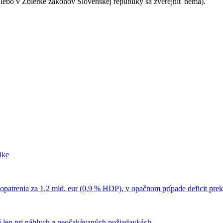
lebo v Zbierke zákonov Slovenskej republiky sa zverejniť nemá).
ike
 opatrenia za 1,2 mld. eur (0,9 % HDP), v opačnom prípade deficit pr
 len pri náhlych a neočakávaných požiadavkách