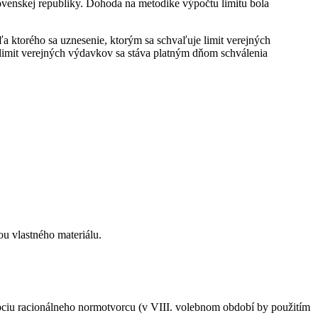
ovenskej republiky. Dohoda na metodike výpočtu limitu bola
 ktorého sa uznesenie, ktorým sa schvaľuje limit verejných
limit verejných výdavkov sa stáva platným dňom schválenia
u vlastného materiálu.
ciu racionálneho normotvorcu (v VIII. volebnom období by použitím