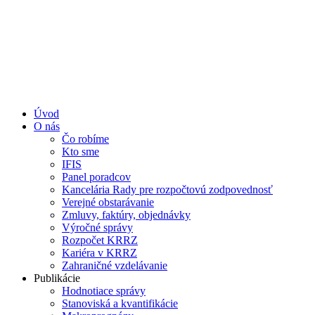
Úvod
O nás
Čo robíme
Kto sme
IFIS
Panel poradcov
Kancelária Rady pre rozpočtovú zodpovednosť
Verejné obstarávanie
Zmluvy, faktúry, objednávky
Výročné správy
Rozpočet KRRZ
Kariéra v KRRZ
Zahraničné vzdelávanie
Publikácie
Hodnotiace správy
Stanoviská a kvantifikácie