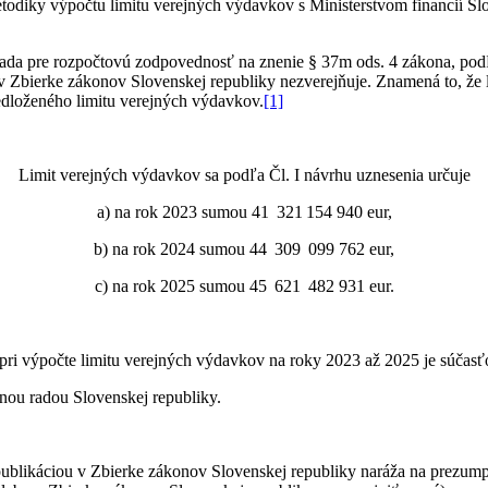
todiky výpočtu limitu verejných výdavkov s Ministerstvom financií Sl
da pre rozpočtovú zodpovednosť na znenie § 37m ods. 4 zákona, podľa
v Zbierke zákonov Slovenskej republiky nezverejňuje. Znamená to, že 
redloženého limitu verejných výdavkov.
[1]
Limit verejných výdavkov sa podľa Čl. I návrhu uznesenia určuje
a) na rok 2023 sumou 41 321 154 940 eur,
b) na rok 2024 sumou 44 309 099 762 eur,
c) na rok 2025 sumou 45 621 482 931 eur.
i výpočte limitu verejných výdavkov na roky 2023 až 2025 je súčasťo
ou radou Slovenskej republiky.
ublikáciou v Zbierke zákonov Slovenskej republiky naráža na prezump