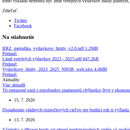
tohto výkladu nemohol byť limit verejných výdavkov nikdy platným, 
Zdieľať:
Twitter
Facebook
Na stiahnutie
RRZ_metodika_vydavkove_limity_v2.0.pdf
1.2MB
Pridané:
Limit verejných výdavkov 2023 - 2025.pdf
647.2kB
Pridané:
Vydavkove_limity_2023_2025_NRSR_web.xlsx
4.4MB
Pridané:
Aktuality
Viac aktualít
Tri zmrazené eurá z eurofondov znamenajú chýbajúce štyri v ekonom
15. 7. 2026
Dosiahnutie vládnych rozpočtových cieľov pre budúci rok si vyžiada
13. 7. 2026
Výnimky z dlhovej brzdy pri plnení medzinárodných zmlúv sú možné