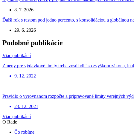
8. 7. 2026
Ďalší rok s rastom pod jedno percento, s konsolidáciou a globálnou
29. 6. 2026
Podobné publikácie
Viac publikácií
Zmeny pre výdavkové limity treba zosúladiť so zvyškom zákona, inak
9. 12. 2022
Pravidlo o vyrovnanom rozpočte a pripravované limity verejných výd
23. 12. 2021
Viac publikácií
O Rade
Čo robíme