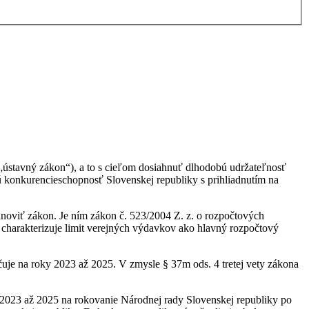
 „ústavný zákon“), a to s cieľom dosiahnuť dlhodobú udržateľnosť
ú konkurencieschopnosť Slovenskej republiky s prihliadnutím na
anoviť zákon. Je ním zákon č. 523/2004 Z. z. o rozpočtových
1 charakterizuje limit verejných výdavkov ako hlavný rozpočtový
uje na roky 2023 až 2025. V zmysle § 37m ods. 4 tretej vety zákona
 2023 až 2025 na rokovanie Národnej rady Slovenskej republiky po