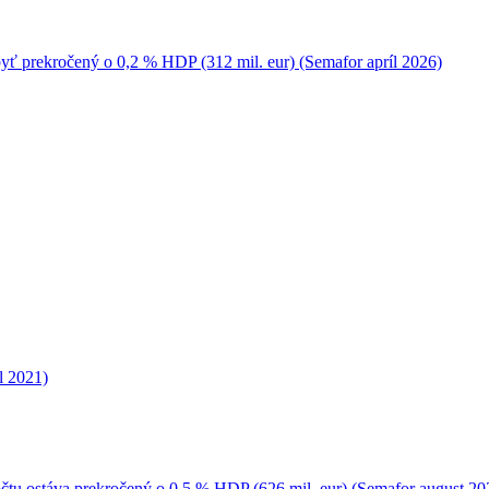
yť prekročený o 0,2 % HDP (312 mil. eur) (Semafor apríl 2026)
l 2021)
zpočtu ostáva prekročený o 0,5 % HDP (626 mil. eur) (Semafor august 20