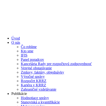
Úvod
O nás
Čo robíme
Kto sme
IFIS
Panel poradcov
Kancelária Rady pre rozpočtovú zodpovednosť
Verejné obstarávanie
Zmluvy, faktúry, objednávky
Výročné správy
Rozpočet KRRZ
Kariéra v KRRZ
Zahraničné vzdelávanie
Publikácie
Hodnotiace správy
Stanoviská a kvantifikácie