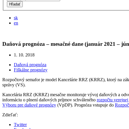
Hľadať
sk
en
Daňová prognóza – mesačné dane (január 2021 – jún
1. 10. 2018
Daňová prognóza
Fiškálne prognózy
Rozpočtový semafor je model Kancelárie RRZ (KRRZ), ktorý na zákla
správy (VS).
Kancelária RRZ (KRRZ) mesačne monitoruje vývoj daňových a odvodov
informáciu o plnení daňových príjmov schváleného
rozpočtu verejnej
Výboru pre daňové prognózy
(VpDP). Prognóza vstupuje do
Rozpoč
Zdieľať:
Twitter