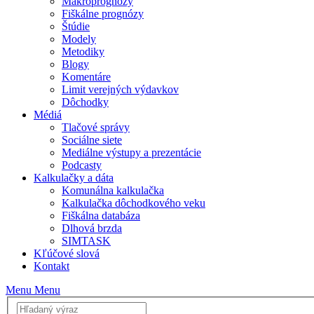
Makroprognózy
Fiškálne prognózy
Štúdie
Modely
Metodiky
Blogy
Komentáre
Limit verejných výdavkov
Dôchodky
Médiá
Tlačové správy
Sociálne siete
Mediálne výstupy a prezentácie
Podcasty
Kalkulačky a dáta
Komunálna kalkulačka
Kalkulačka dôchodkového veku
Fiškálna databáza
Dlhová brzda
SIMTASK
Kľúčové slová
Kontakt
Menu
Menu