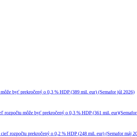
 môže byť prekročený o 0,3 % HDP (389 mil. eur) (Semafor júl 2026)
ieľ rozpočtu môže byť prekročený o 0,3 % HDP (361 mil. eur)(Semafor
 cieľ rozpočtu prekročený o 0,2 % HDP (248 mil. eur) (Semafor máj 2