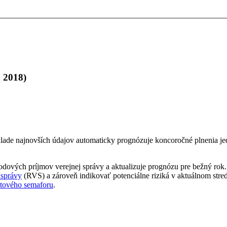
 2018)
de najnovších údajov automaticky prognózuje koncoročné plnenia jed
ých príjmov verejnej správy a aktualizuje prognózu pre bežný rok. P
 správy
(RVS) a zároveň indikovať potenciálne riziká v aktuálnom str
tového semaforu
.