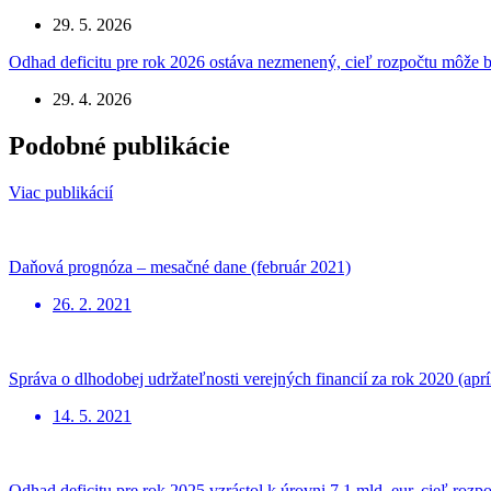
29. 5. 2026
Odhad deficitu pre rok 2026 ostáva nezmenený, cieľ rozpočtu môže b
29. 4. 2026
Podobné publikácie
Viac publikácií
Daňová prognóza – mesačné dane (február 2021)
26. 2. 2021
Správa o dlhodobej udržateľnosti verejných financií za rok 2020 (aprí
14. 5. 2021
Odhad deficitu pre rok 2025 vzrástol k úrovni 7,1 mld. eur, cieľ ro