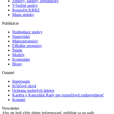
Zmluvy, faktúry, objednávky
Výročné správy
Rozpočet KRRZ
Mapa stránky
Publikácie
Hodnotiace správy
Stanoviská
Makroprognózy
Fiškálne prognózy
Štúdie
Modely
Komentáre
Blogy
Ostatné
Impressum
Kľúčové slová
Ochrana osobných údajov
Kariéra v Kancelárii Rady pre rozpočtovú zodpovednosť
Kontakt
Newsletter
Aby ste boli vždy dobre informovaní, prihláste sa na naše