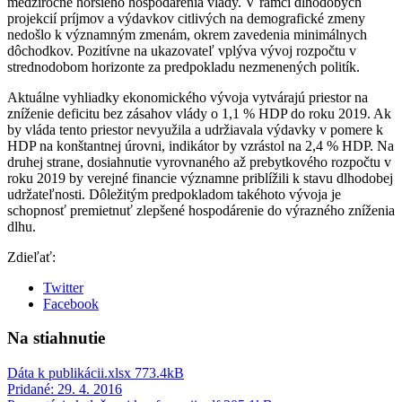
medziročne horšieho hospodárenia vlády. V rámci dlhodobých
projekcií príjmov a výdavkov citlivých na demografické zmeny
nedošlo k významným zmenám, okrem zavedenia minimálnych
dôchodkov. Pozitívne na ukazovateľ vplýva vývoj rozpočtu v
strednodobom horizonte za predpokladu nezmenených politík.
Aktuálne vyhliadky ekonomického vývoja vytvárajú priestor na
zníženie deficitu bez zásahov vlády o 1,1 % HDP do roku 2019. Ak
by vláda tento priestor nevyužila a udržiavala výdavky v pomere k
HDP na konštantnej úrovni, indikátor by vzrástol na 2,4 % HDP. Na
druhej strane, dosiahnutie vyrovnaného až prebytkového rozpočtu v
roku 2019 by verejné financie významne priblížili k stavu dlhodobej
udržateľnosti. Dôležitým predpokladom takéhoto vývoja je
schopnosť premietnuť zlepšené hospodárenie do výrazného zníženia
dlhu.
Zdieľať:
Twitter
Facebook
Na stiahnutie
Dáta k publikácii.xlsx
773.4kB
Pridané: 29. 4. 2016