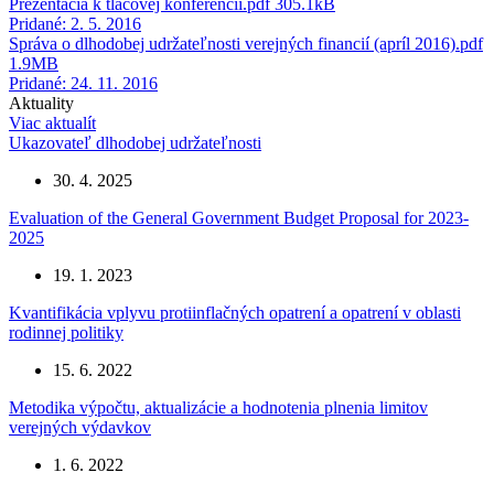
Prezentácia k tlačovej konferencii.pdf
305.1kB
Pridané: 2. 5. 2016
Správa o dlhodobej udržateľnosti verejných financií (apríl 2016).pdf
1.9MB
Pridané: 24. 11. 2016
Aktuality
Viac aktualít
Ukazovateľ dlhodobej udržateľnosti
30. 4. 2025
Evaluation of the General Government Budget Proposal for 2023-
2025
19. 1. 2023
Kvantifikácia vplyvu protiinflačných opatrení a opatrení v oblasti
rodinnej politiky
15. 6. 2022
Metodika výpočtu, aktualizácie a hodnotenia plnenia limitov
verejných výdavkov
1. 6. 2022