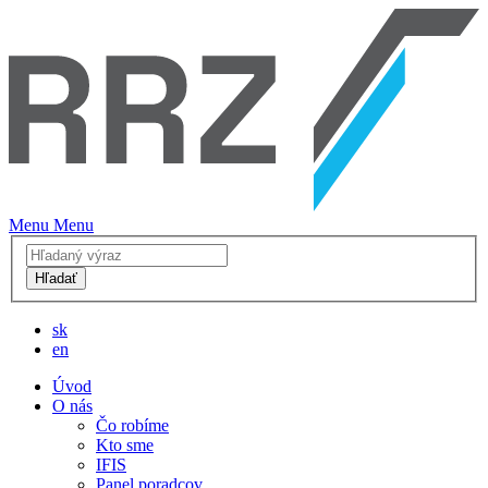
Menu
Menu
Hľadať
sk
en
Úvod
O nás
Čo robíme
Kto sme
IFIS
Panel poradcov