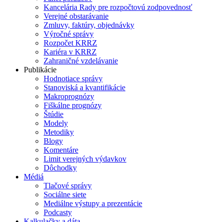
Kancelária Rady pre rozpočtovú zodpovednosť
Verejné obstarávanie
Zmluvy, faktúry, objednávky
Výročné správy
Rozpočet KRRZ
Kariéra v KRRZ
Zahraničné vzdelávanie
Publikácie
Hodnotiace správy
Stanoviská a kvantifikácie
Makroprognózy
Fiškálne prognózy
Štúdie
Modely
Metodiky
Blogy
Komentáre
Limit verejných výdavkov
Dôchodky
Médiá
Tlačové správy
Sociálne siete
Mediálne výstupy a prezentácie
Podcasty
Kalkulačky a dáta