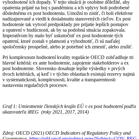
vyhodnotené ich dopady. V tejto situácii je osobitne dôležité, aby
opatrenia prijaté na boj s pandémiou a ich vplyvy boli podrobené
dôslednému ex post hodnoteniu. Umožní to zistiť, či boli efektívne
nadizajnované a viedli k dosiahnutiu stanovených cieľov. Ex post
hodnotenie tak vytvorí predpoklady pre prijatie lepších postupov
a opatrení v budúcnosti, ak by sa podobná situácia zopakovala.
Imperatívom by malo byť uskutočniť ex post hodnotenie tých
opatrení, ktoré zostali v platnosti a vyhodnotiť, či sú naďalej
spoločensky prospešné, alebo je potrebné ich zmeniť, alebo zrušiť.
Pri komplexnom hodnotení kvality regulácie OECD zohľadňuje tri
hlavné kritériá: ex ante hodnotenie, zapojenie stakeholderov a ex
post hodnotenie. Slovensko dosahuje lepšie výsledky v prvých
dvoch kritériách, aj keď i v týchto oblastiach existujú rezervy najmä
v systematickosti, komplexnosti, kvalite a transparentnosti
nastavenia regulačných procesov.
Graf 1: Umiestnenie členských krajín EÚ v ex post hodnotení podľa
ukazovateľa iREG (roky 2021, 2017, 2014)
Zdroj:
OECD (2021)
OECD Indicators of Regulatory Policy and
Governance,
https://qdd.oecd.org/subject.aspx?Subject=GOV_REG