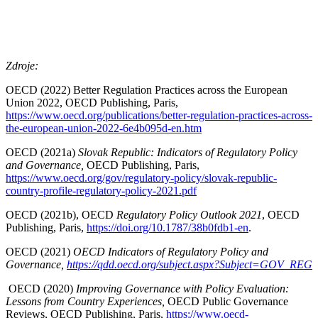
Zdroje:
OECD (2022) Better Regulation Practices across the European
Union 2022, OECD Publishing, Paris,
https://www.oecd.org/publications/better-regulation-practices-across-
the-european-union-2022-6e4b095d-en.htm
OECD (2021a)
Slovak Republic: Indicators of Regulatory Policy
and Governance,
OECD Publishing, Paris,
https://www.oecd.org/gov/regulatory-policy/slovak-republic-
country-profile-regulatory-policy-2021.pdf
OECD (2021b), OECD
Regulatory Policy Outlook 2021
, OECD
Publishing, Paris,
https://doi.org/10.1787/38b0fdb1-en
.
OECD (2021)
OECD Indicators of Regulatory Policy and
Governance,
https://qdd.oecd.org/subject.aspx?Subject=GOV_REG
OECD (2020)
Improving Governance with Policy Evaluation:
Lessons from Country Experiences,
OECD Public Governance
Reviews, OECD Publishing, Paris,
https://www.oecd-