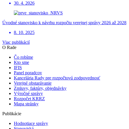
30. 4. 2026
Úvodné stanovisko k návrhu rozpočtu verejnej správy 2026 až 2028
8. 10. 2025
Viac publikácií
O Rade
Čo robíme
Kto sme
IFIS
Panel poradcov
Kancelária Rady pre rozpočtovú zodpovednosť
Verejné obstarávanie
Zmluvy, faktúry, objednávky
Výročné správy
Rozpočet KRRZ
Mapa stránky
Publikácie
Hodnotiace správy
Stanoviská