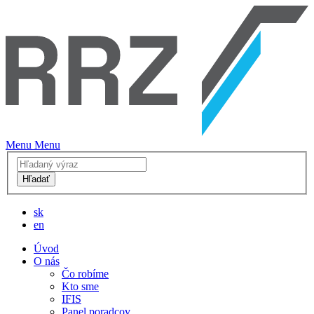
Menu
Menu
Hľadať
sk
en
Úvod
O nás
Čo robíme
Kto sme
IFIS
Panel poradcov