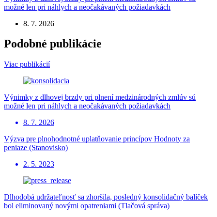
možné len pri náhlych a neočakávaných požiadavkách
8. 7. 2026
Podobné publikácie
Viac publikácií
Výnimky z dlhovej brzdy pri plnení medzinárodných zmlúv sú
možné len pri náhlych a neočakávaných požiadavkách
8. 7. 2026
Výzva pre plnohodnotné uplatňovanie princípov Hodnoty za
peniaze (Stanovisko)
2. 5. 2023
Dlhodobá udržateľnosť sa zhoršila, posledný konsolidačný balíček
bol eliminovaný novými opatreniami (Tlačová správa)