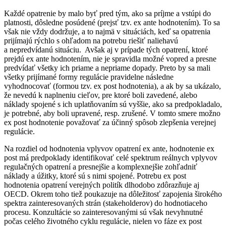
Každé opatrenie by malo byť pred tým, ako sa príjme a vstúpi do
platnosti, dôsledne posúdené (prejsť tzv. ex ante hodnotením). To sa
však nie vždy dodržuje, a to najmä v situáciách, keď sa opatrenia
prijímajú rýchlo s ohľadom na potrebu riešiť naliehavú
a nepredvídanú situáciu. Avšak aj v prípade tých opatrení, ktoré
prejdú ex ante hodnotením, nie je spravidla možné vopred a presne
predvídať všetky ich priame a nepriame dopady. Preto by sa mali
všetky prijímané formy regulácie pravidelne následne
vyhodnocovať (formou tzv. ex post hodnotenia), a ak by sa ukázalo,
že nevedú k naplneniu cieľov, pre ktoré boli zavedené, alebo
náklady spojené s ich uplatňovaním sú vyššie, ako sa predpokladalo,
je potrebné, aby boli upravené, resp. zrušené. V tomto smere možno
ex post hodnotenie považovať za účinný spôsob zlepšenia verejnej
regulácie.
Na rozdiel od hodnotenia vplyvov opatrení ex ante, hodnotenie ex
post má predpoklady identifikovať celé spektrum reálnych vplyvov
regulačných opatrení a presnejšie a komplexnejšie zohľadniť
náklady a úžitky, ktoré sú s nimi spojené. Potrebu ex post
hodnotenia opatrení verejných politík dlhodobo zdôrazňuje aj
OECD. Okrem toho tiež poukazuje na dôležitosť zapojenia širokého
spektra zainteresovaných strán (stakeholderov) do hodnotiaceho
procesu. Konzultácie so zainteresovanými sú však nevyhnutné
počas celého životného cyklu regulácie, nielen vo fáze ex post