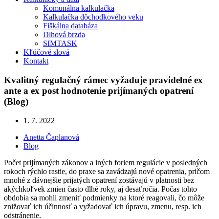
Komunálna kalkulačka
Kalkulačka dôchodkového veku
Fiškálna databáza
Dlhová brzda
SIMTASK
Kľúčové slová
Kontakt
Kvalitný regulačný rámec vyžaduje pravidelné ex
ante a ex post hodnotenie prijímaných opatrení
(Blog)
1. 7. 2022
Anetta Čaplanová
Blog
Počet prijímaných zákonov a iných foriem regulácie v posledných
rokoch rýchlo rastie, do praxe sa zavádzajú nové opatrenia, pričom
mnohé z dávnejšie prijatých opatrení zostávajú v platnosti bez
akýchkoľvek zmien často dlhé roky, aj desaťročia. Počas tohto
obdobia sa mohli zmeniť podmienky na ktoré reagovali, čo môže
znižovať ich účinnosť a vyžadovať ich úpravu, zmenu, resp. ich
odstránenie.