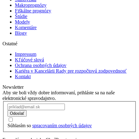
Makroprognózy
Fiškálne prognózy
Štúdie
Modely
Komentáre
Blogy
Ostatné
Impressum
Kľúčové slová
Ochrana osobných údajov
Kariéra v Kancelárii Rady pre rozpočtovú zodpovednosť
Kontakt
Newsletter
Aby ste boli vždy dobre informovaní, prihláste sa na naše
elektronické spravodajstvo.
Odoslať
Súhlasím so
spracovaním osobných údajov