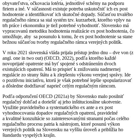
obyvateľstva, očkovacia lotéria, jednotlivé schémy na podporu
firiem a iné. V súčasnosti existuje potreba uskutočniť ich ex post
hodnotenie a identifikovať ich skutočné dopady. Súčasťou trvalého
regulačného rámca sa stal systém tzv. kurzarbeit, ktorého vplyv na
trh práce i ekonomiku je tiež potrebné vyhodnotiť. Slovensko má
vypracovanú metodiku hodnotenia realizácie ex post hodnotenia, čo
umožňuje, aby sa posunulo k tomu, že ex post hodnotenie sa stane
bežnou súčasťou tvorby regulačného rámca verejných politík.
V roku 2021 slovenská vláda prijala prístup jedno dnu – dve von (z
angl. one in two out) (OECD, 2022), podľa ktorého každé
novoprijaté opatrenie má byť spojené s odstránením dvoch
existujúcich opatrení. Má to prispieť k znižovaniu nadmernej
regulácie zo strany štátu a k zlepšeniu výkonu verejnej správy. Ide
o pozitívnu iniciatívu, ktorú je však potrebné lepšie spopularizovať
a dôsledne dodržiavať naprieč celým regulačným rámcom.
Podľa odporučení OECD (2021a) by Slovensko malo posilniť
regulačný dohľad a doriešiť aj jeho inštitucionálne ukotvenie.
Využitie pravidelného a systematického ex ante a ex post
vyhodnocovania dopadov regulačných opatrení, pravidelné
a kvalitné konzultácie so zainteresovanými stranami počas celého
regulačného procesu patria k nástrojom, ktoré posunú výkon
verejných politík na Slovensku na vyššiu úroveň a priblížia ho
štandardu vyspelých krajín.