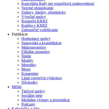
Kancelária Rady pre rozpočtovú zodpovednosť
Verejné obstarávanie
Zmluvy, faktúry, objednávky
Výročné správy
Rozpočet KRRZ
Kariéra v KRRZ
Zahraničné vzdelávanie
Publikácie
Hodnotiace správy
Stanoviská a kvantifikácie
Makroprognózy
Fiškálne prognózy
Štúdie
Modely
Metodiky
Blogy
Komentáre
Limit verejných výdavkov
Dôchodky
Médiá
Tlačové správy
Sociálne siete
Mediálne výstupy a prezentácie
Podcasty
Kalkulačky a dáta