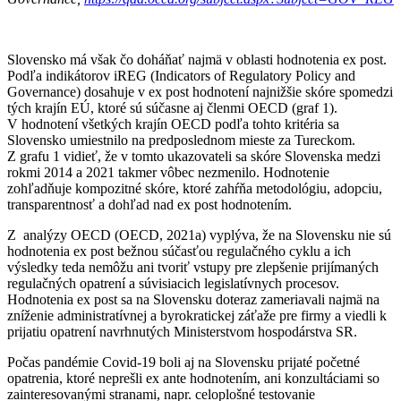
Slovensko má však čo doháňať najmä v oblasti hodnotenia ex post.
Podľa indikátorov iREG (Indicators of Regulatory Policy and
Governance) dosahuje v ex post hodnotení najnižšie skóre spomedzi
tých krajín EÚ, ktoré sú súčasne aj členmi OECD (graf 1).
V hodnotení všetkých krajín OECD podľa tohto kritéria sa
Slovensko umiestnilo na predposlednom mieste za Tureckom.
Z grafu 1 vidieť, že v tomto ukazovateli sa skóre Slovenska medzi
rokmi 2014 a 2021 takmer vôbec nezmenilo. Hodnotenie
zohľadňuje kompozitné skóre, ktoré zahŕňa metodológiu, adopciu,
transparentnosť a dohľad nad ex post hodnotením.
Z analýzy OECD (OECD, 2021a) vyplýva, že na Slovensku nie sú
hodnotenia ex post bežnou súčasťou regulačného cyklu a ich
výsledky teda nemôžu ani tvoriť vstupy pre zlepšenie prijímaných
regulačných opatrení a súvisiacich legislatívnych procesov.
Hodnotenia ex post sa na Slovensku doteraz zameriavali najmä na
zníženie administratívnej a byrokratickej záťaže pre firmy a viedli k
prijatiu opatrení navrhnutých Ministerstvom hospodárstva SR.
Počas pandémie Covid-19 boli aj na Slovensku prijaté početné
opatrenia, ktoré neprešli ex ante hodnotením, ani konzultáciami so
zainteresovanými stranami, napr. celoplošné testovanie