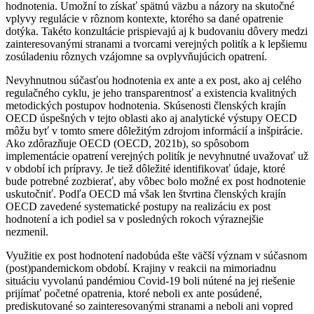
hodnotenia. Umožní to získať spätnú väzbu a názory na skutočné
vplyvy regulácie v rôznom kontexte, ktorého sa dané opatrenie
dotýka. Takéto konzultácie prispievajú aj k budovaniu dôvery medzi
zainteresovanými stranami a tvorcami verejných politík a k lepšiemu
zosúladeniu rôznych vzájomne sa ovplyvňujúcich opatrení.
Nevyhnutnou súčasťou hodnotenia ex ante a ex post, ako aj celého
regulačného cyklu, je jeho transparentnosť a existencia kvalitných
metodických postupov hodnotenia. Skúsenosti členských krajín
OECD úspešných v tejto oblasti ako aj analytické výstupy OECD
môžu byť v tomto smere dôležitým zdrojom informácií a inšpirácie.
Ako zdôrazňuje OECD (OECD, 2021b), so spôsobom
implementácie opatrení verejných politík je nevyhnutné uvažovať už
v období ich prípravy. Je tiež dôležité identifikovať údaje, ktoré
bude potrebné zozbierať, aby vôbec bolo možné ex post hodnotenie
uskutočniť. Podľa OECD má však len štvrtina členských krajín
OECD zavedené systematické postupy na realizáciu ex post
hodnotení a ich podiel sa v posledných rokoch výraznejšie
nezmenil.
Využitie ex post hodnotení nadobúda ešte väčší význam v súčasnom
(post)pandemickom období. Krajiny v reakcii na mimoriadnu
situáciu vyvolanú pandémiou Covid-19 boli nútené na jej riešenie
prijímať početné opatrenia, ktoré neboli ex ante posúdené,
prediskutované so zainteresovanými stranami a neboli ani vopred