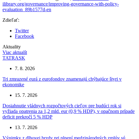
ilibrary.org/governance/improving-governance-with-policy-
evaluation_89b1577d-en
Zdieľať:
Twitter
Facebook
Aktuality
Viac aktualít
TATRASK
7. 8. 2026
Tri zmrazené eurá z eurofondov znamenajú chýbajúce štyri v
ekonomike
15. 7. 2026
Dosiahnutie vládnych rozpočtových cieľov pre budúci rok si
vyžiada opatrenia za 1,2 mld. eur (0,9 % HDP), v opačnom prípade
deficit prekročí 5 % HDP
13. 7. 2026
Výnimky z dlhovej brzdy pri plnení medzinárodných zmlúv sú