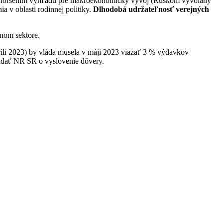
so zhoršením výhľadu pre makroekonomický vývoj (Ruskom vyvolaný
a v oblasti rodinnej politiky.
Dlhodobá udržateľnosť verejných
nom sektore.
ríli 2023) by vláda musela v máji 2023 viazať 3 % výdavkov
iadať NR SR o vyslovenie dôvery.