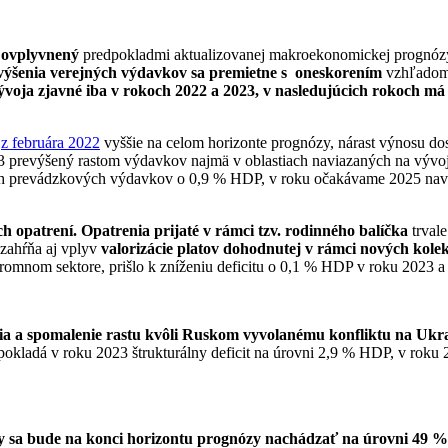
 ovplyvnený
predpokladmi aktualizovanej makroekonomickej prognóz
 zvýšenia verejných výdavkov sa premietne s oneskorením
vzhľadom 
oja zjavné iba v rokoch 2022 a 2023, v nasledujúcich rokoch má
Z
z februára 2022
vyššie na celom horizonte prognózy, nárast výnosu d
23 prevýšený rastom výdavkov najmä v oblastiach naviazaných na vývo
ch prevádzkových výdavkov o 0,9 % HDP, v roku očakávame 2025 navý
h opatrení.
Opatrenia prijaté v rámci tzv. rodinného balíčka
trvale
zahŕňa aj vplyv
valorizácie platov dohodnutej v rámci nových kole
kromnom sektore, prišlo k zníženiu deficitu o 0,1 % HDP v roku 2023 
ia a spomalenie rastu kvôli Ruskom vyvolanému konfliktu na Ukra
kladá v roku 2023 štrukturálny deficit na úrovni 2,9 % HDP, v rok
iny sa bude na konci horizontu prognózy nachádzať na úrovni 49 