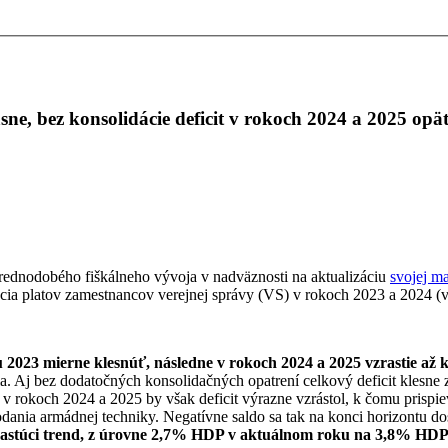
asne, bez konsolidácie deficit v rokoch 2024 a 2025 op
ednodobého fiškálneho vývoja v nadväznosti na aktualizáciu
svojej m
zácia platov zamestnancov verejnej správy (VS) v rokoch 2023 a 2024 (v
u 2023 mierne klesnúť, následne v rokoch 2024 a 2025 vzrastie až
 Aj bez dodatočných konsolidačných opatrení celkový deficit klesne 
rokoch 2024 a 2025 by však deficit výrazne vzrástol, k čomu prispiev
dania armádnej techniky. Negatívne saldo sa tak na konci horizontu 
 rastúci trend, z úrovne 2,7% HDP v aktuálnom roku na 3,8% HDP