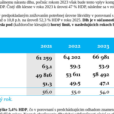
inuálnemu nárastu dlhu, počnúc rokom 2023 však bude tento vplyv ko
P. Čistý dlh klesne v roku 2023 k úrovni 47 % HDP, následne sa v r
predpokladaným znižovaním potrebnej úrovne likvidity v porovnaní s 
 až o 10,8 p.b. na úroveň 52,3 % HDP v roku 2025.
Dlh je v súčasnos
esla pod
(každoročne klesajúci)
horný limit, v nasledujúcich rokoch 
výške
5,4% HDP
, čo v porovnaní s predchádzajúcim odhadom znamená 