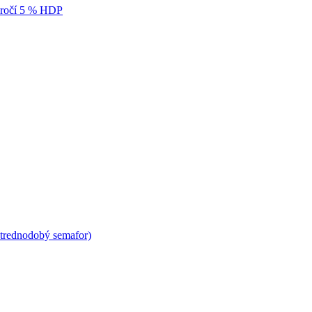
ekročí 5 % HDP
Strednodobý semafor)