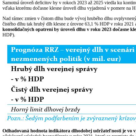
Samotná úroveň deficitov by v rokoch 2023 až 2025 viedla ku kont
vďaka ktorému dočasne klesne úroveň dlhu vyjadrená v pomere na HD
Nad rámec zmien v čistom dlhu bude vývoj hrubého dlhu ovplyvnený 
čistého dlhu tak hrubý dlh klesne z úrovne 63,1 % HDP v roku 2021
konsolidačných opatrení by úroveň dlhu v roku 2023 dočasne kl
HDP).
Odhadovaná hodnota indikátora dlhodobej udržateľnosti je vo 