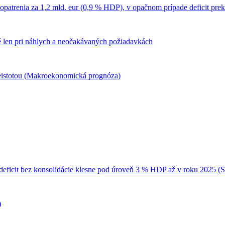
 opatrenia za 1,2 mld. eur (0,9 % HDP), v opačnom prípade deficit pr
 len pri náhlych a neočakávaných požiadavkách
 neistotou (Makroekonomická prognóza)
eficit bez konsolidácie klesne pod úroveň 3 % HDP až v roku 2025 (
)