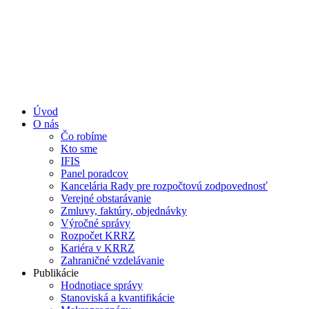
Úvod
O nás
Čo robíme
Kto sme
IFIS
Panel poradcov
Kancelária Rady pre rozpočtovú zodpovednosť
Verejné obstarávanie
Zmluvy, faktúry, objednávky
Výročné správy
Rozpočet KRRZ
Kariéra v KRRZ
Zahraničné vzdelávanie
Publikácie
Hodnotiace správy
Stanoviská a kvantifikácie