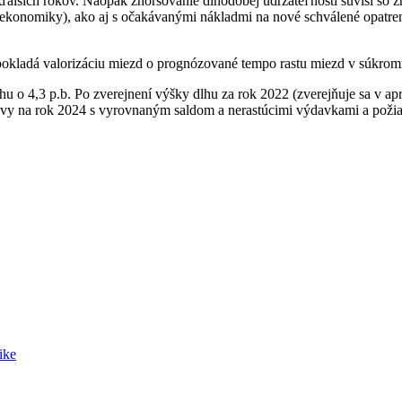
 ďalších rokov. Naopak zhoršovanie dlhodobej udržateľnosti súvisí 
u ekonomiky), ako aj s očakávanými nákladmi na nové schválené opatreni
okladá valorizáciu miezd o prognózované tempo rastu miezd v súkrom
u o 4,3 p.b. Po zverejnení výšky dlhu za rok 2022 (zverejňuje sa v ap
právy na rok 2024 s vyrovnaným saldom a nerastúcimi výdavkami a pož
ike