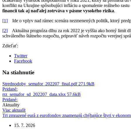
očakávaný výsledok hospodárenia v roku 2021, ktorý sa premieta do
konflikt na Ukrajine spôsobujúci infláciu a spomalenie reálneho rast
financií tak aj naďalej zotrváva v pásme vysokého rizika
.
[1]
Ide o vplyv nad rámec scenára nezmenených politík, ktorý predp
[2]
Aktuálna prognóza dlhu za rok 2022 je vyššia ako horný limit dlh
schváleného štátneho rozpočtu, pripraviť návrh rozpočtu verejnej s
Zdieľať:
Twitter
Facebook
Na stiahnutie
Strednodoby_semafor_202207_final.pdf
271.9kB
Pridané:
rrz_semafor_sd_202207_data.xlsx
57.6kB
Pridané:
Aktuality
Viac aktualít
Tri zmrazené eurá z eurofondov znamenajú chýbajúce štyri v ekonom
15. 7. 2026