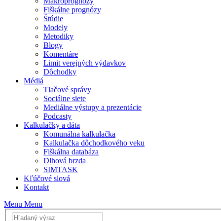
Makroprognózy
Fiškálne prognózy
Štúdie
Modely
Metodiky
Blogy
Komentáre
Limit verejných výdavkov
Dôchodky
Médiá
Tlačové správy
Sociálne siete
Mediálne výstupy a prezentácie
Podcasty
Kalkulačky a dáta
Komunálna kalkulačka
Kalkulačka dôchodkového veku
Fiškálna databáza
Dlhová brzda
SIMTASK
Kľúčové slová
Kontakt
Menu
Menu