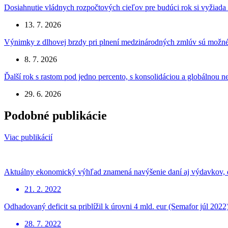
Dosiahnutie vládnych rozpočtových cieľov pre budúci rok si vyžiada
13. 7. 2026
Výnimky z dlhovej brzdy pri plnení medzinárodných zmlúv sú možné
8. 7. 2026
Ďalší rok s rastom pod jedno percento, s konsolidáciou a globálnou
29. 6. 2026
Podobné publikácie
Viac publikácií
Aktuálny ekonomický výhľad znamená navýšenie daní aj výdavkov, d
21. 2. 2022
Odhadovaný deficit sa priblížil k úrovni 4 mld. eur (Semafor júl 2022
28. 7. 2022