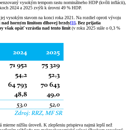
mpenzovaný vysokým tempom rastu nominálneho HDP (kvôli inflácii),
okoch 2024 a 2025 zvýši k úrovni 49 % HDP.
jej vysokým stavom na konci roka 2021. Na rozdiel oproti vývoju
ti nad horným limitom dlhovej brzdy
[1]
.
Bez prijatia
by však opäť vzrástla nad tento limit
(v roku 2025 stále o 0,3 %
mierne nižšiu úroveň. K zlepšeniu prispieva najmä lepší než