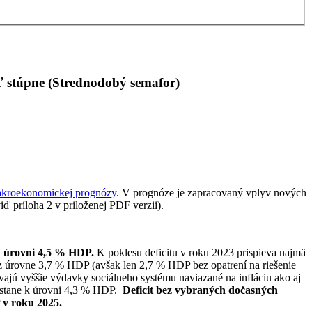
äť stúpne (Strednodobý semafor)
akroekonomickej prognózy
. V prognóze je zapracovaný vplyv nových
iď príloha 2 v priloženej PDF verzii).
 k úrovni 4,5 % HDP.
K poklesu deficitu v roku 2023 prispieva najmä
z úrovne 3,7 % HDP (avšak len 2,7 % HDP bez opatrení na riešenie
ajú vyššie výdavky sociálneho systému naviazané na infláciu ako aj
dostane k úrovni 4,3 % HDP.
Deficit bez vybraných dočasných
 v roku 2025.