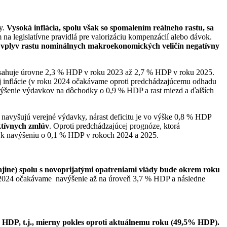
y.
Vysoká inflácia, spolu však so spomalením reálneho rastu, sa
na legislatívne pravidlá pre valorizáciu kompenzácií alebo dávok.
 vplyv
rastu nominálnych makroekonomických veličín negatívny
osahuje úrovne 2,3 % HDP v roku 2023 až 2,7 % HDP v roku 2025.
j inflácie (v roku 2024 očakávame oproti predchádzajúcemu odhadu
šenie výdavkov na dôchodky o 0,9 % HDP a rast miezd a ďalších
 navyšujú verejné výdavky, nárast deficitu je vo výške 0,8 % HDP
ktívnych zmlúv
. Oproti predchádzajúcej prognóze, ktorá
a k navýšeniu o 0,1 % HDP v rokoch 2024 a 2025.
jine) spolu s novoprijatými opatreniami vlády bude okrem roku
u 2024 očakávame navýšenie až na úroveň 3,7 % HDP a následne
% HDP, t.j., mierny pokles oproti aktuálnemu roku (49,5% HDP).