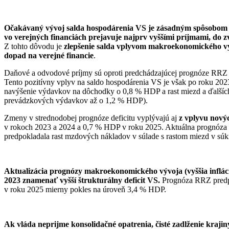
Očakávaný vývoj salda hospodárenia VS je zásadným spôsobom
vo verejných financiách prejavuje najprv vyššími príjmami, do
Z tohto dôvodu je
zlepšenie salda vplyvom makroekonomického výv
dopad na verejné financie
.
Daňové a odvodové príjmy sú oproti predchádzajúcej prognóze RR
Tento pozitívny vplyv na saldo hospodárenia VS je však po roku 20
navýšenie výdavkov na dôchodky o 0,8 % HDP a rast miezd a ďalší
prevádzkových výdavkov až o 1,2 % HDP).
Zmeny v strednodobej prognóze deficitu vyplývajú aj
z vplyvu novýc
v rokoch 2023 a 2024 a 0,7 % HDP v roku 2025. Aktuálna prognóza 
predpokladala rast mzdových nákladov v súlade s rastom miezd v sú
Aktualizácia prognózy makroekonomického vývoja (vyššia inflác
2023 znamenať vyšší štrukturálny deficit VS.
Prognóza RRZ predpo
v roku 2025 mierny pokles na úroveň 3,4 % HDP.
Ak vláda neprijme konsolidačné opatrenia, čisté zadlženie kraj