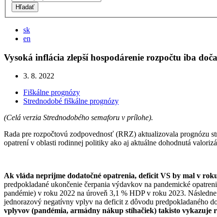
Hľadať
sk
en
Vysoká inflácia zlepší hospodárenie rozpočtu iba doč
3. 8. 2022
Fiškálne prognózy
Strednodobé fiškálne prognózy
(Celá verzia Strednodobého semaforu v prílohe).
Rada pre rozpočtovú zodpovednosť (RRZ) aktualizovala prognózu str
opatrení v oblasti rodinnej politiky ako aj aktuálne dohodnutá valori
Ak vláda neprijme dodatočné opatrenia, deficit VS by mal v rok
predpokladané ukončenie čerpania výdavkov na pandemické opatrenia.
pandémie) v roku 2022 na úroveň 3,1 % HDP v roku 2023. Následne v 
jednorazový negatívny vplyv na deficit z dôvodu predpokladaného do
vplyvov (pandémia, armádny nákup stíhačiek) takisto vykazuje