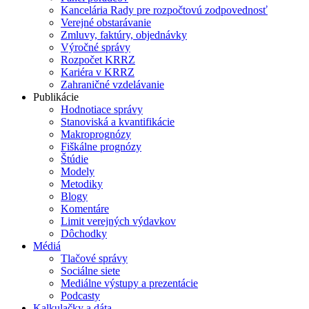
Kancelária Rady pre rozpočtovú zodpovednosť
Verejné obstarávanie
Zmluvy, faktúry, objednávky
Výročné správy
Rozpočet KRRZ
Kariéra v KRRZ
Zahraničné vzdelávanie
Publikácie
Hodnotiace správy
Stanoviská a kvantifikácie
Makroprognózy
Fiškálne prognózy
Štúdie
Modely
Metodiky
Blogy
Komentáre
Limit verejných výdavkov
Dôchodky
Médiá
Tlačové správy
Sociálne siete
Mediálne výstupy a prezentácie
Podcasty
Kalkulačky a dáta