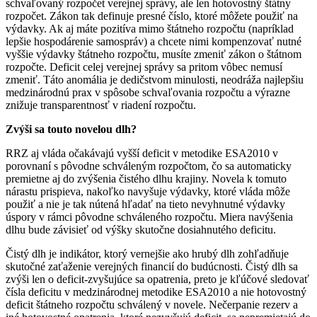
schvaľovaný rozpočet verejnej správy, ale len hotovostný štátny
rozpočet. Zákon tak definuje presné číslo, ktoré môžete použiť na
výdavky. Ak aj máte pozitíva mimo štátneho rozpočtu (napríklad
lepšie hospodárenie samospráv) a chcete nimi kompenzovať nutné
vyššie výdavky štátneho rozpočtu, musíte zmeniť zákon o štátnom
rozpočte. Deficit celej verejnej správy sa pritom vôbec nemusí
zmeniť. Táto anomália je dedičstvom minulosti, neodráža najlepšiu
medzinárodnú prax v spôsobe schvaľovania rozpočtu a výrazne
znižuje transparentnosť v riadení rozpočtu.
Zvýši sa touto novelou dlh?
RRZ aj vláda očakávajú vyšší deficit v metodike ESA2010 v
porovnaní s pôvodne schváleným rozpočtom, čo sa automaticky
premietne aj do zvýšenia čistého dlhu krajiny. Novela k tomuto
nárastu prispieva, nakoľko navyšuje výdavky, ktoré vláda môže
použiť a nie je tak nútená hľadať na tieto nevyhnutné výdavky
úspory v rámci pôvodne schváleného rozpočtu. Miera navýšenia
dlhu bude závisieť od výšky skutočne dosiahnutého deficitu.
Čistý dlh je indikátor, ktorý vernejšie ako hrubý dlh zohľadňuje
skutočné zaťaženie verejných financií do budúcnosti. Čistý dlh sa
zvýši len o deficit-zvyšujúce sa opatrenia, preto je kľúčové sledovať
čísla deficitu v medzinárodnej metodike ESA2010 a nie hotovostný
deficit štátneho rozpočtu schválený v novele. Nečerpanie rezerv a