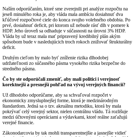
Naším odporúčaním, ktoré sme zverejnili pri analýze rozpočtu na
jeseň minulého roka je, aby vláda mala ambíciu dosiahnuť dva
kľúčové rozpočtové ciele do konca svojho volebného obdobia. Po
prvé, dosiahnuť deficit, pri ktorom už nebude rásť dlh v pomere k
HDP. Jeho úroveň sa odhaduje v súčasnosti na úrovni 3% HDP.
Vláda by už teraz mala mať pripravený kredibilný plán akým
spôsobom bude v nasledujúcich troch rokoch znižovať štrukturálny
deficit.
Druhým cieľom by malo byť zníženie rizika dlhodobej
udržateľnosti zo súčasného pásma vysokého rizika bezpečne do
stredného pásma.
Čo by ste odporúčali zmeniť, aby mali politici i verejnosť
korektnejší a presnejší pohľad na vývoj verejných financií?
Už dlhodobo odporúčame, aby sa schvaľoval rozpočet v
ekonomicky zmysluplnejšej forme, ktorá je medzinárodným
štandardom. Jedná sa o tzv. akruálnu metodiku, ktorá by mala
pokrývať celý verejný sektor, nielen centrálnu vládu. Tá rozlišuje
medzi účtovnými operáciami a výdavkami, ktoré reálne zaťažujú
verejné financie.
Zákonodarcovia by tak mohli transparentnejšie a jasnejšie vidieť