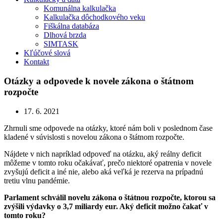
Komunálna kalkulačka
Kalkulačka dôchodkového veku
Fiškálna databáza
Dlhová brzda
SIMTASK
Kľúčové slová
Kontakt
Otázky a odpovede k novele zákona o štátnom
rozpočte
17. 6. 2021
Zhrnuli sme odpovede na otázky, ktoré nám boli v poslednom čase
kladené v súvislosti s novelou zákona o štátnom rozpočte.
Nájdete v nich napríklad odpoveď na otázku, aký reálny deficit
môžeme v tomto roku očakávať, prečo niektoré opatrenia v novele
zvyšujú deficit a iné nie, alebo aká veľká je rezerva na prípadnú
tretiu vlnu pandémie.
Parlament schválil novelu zákona o štátnou rozpočte, ktorou sa
zvýšili výdavky o 3,7 miliardy eur. Aký deficit možno čakať v
tomto roku?