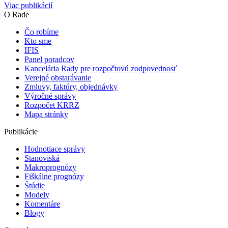
Viac publikácií
O Rade
Čo robíme
Kto sme
IFIS
Panel poradcov
Kancelária Rady pre rozpočtovú zodpovednosť
Verejné obstarávanie
Zmluvy, faktúry, objednávky
Výročné správy
Rozpočet KRRZ
Mapa stránky
Publikácie
Hodnotiace správy
Stanoviská
Makroprognózy
Fiškálne prognózy
Štúdie
Modely
Komentáre
Blogy