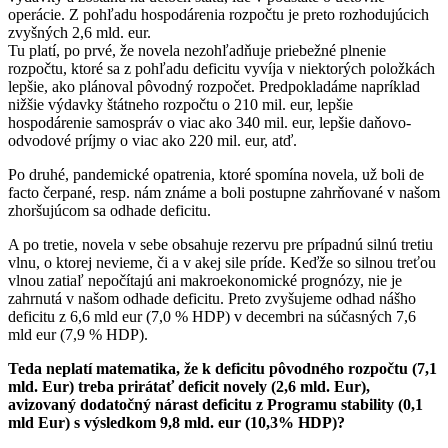
operácie. Z pohľadu hospodárenia rozpočtu je preto rozhodujúcich
zvyšných 2,6 mld. eur.
Tu platí, po prvé, že novela nezohľadňuje priebežné plnenie
rozpočtu, ktoré sa z pohľadu deficitu vyvíja v niektorých položkách
lepšie, ako plánoval pôvodný rozpočet. Predpokladáme napríklad
nižšie výdavky štátneho rozpočtu o 210 mil. eur, lepšie
hospodárenie samospráv o viac ako 340 mil. eur, lepšie daňovo-
odvodové príjmy o viac ako 220 mil. eur, atď.
Po druhé, pandemické opatrenia, ktoré spomína novela, už boli de
facto čerpané, resp. nám známe a boli postupne zahrňované v našom
zhoršujúcom sa odhade deficitu.
A po tretie, novela v sebe obsahuje rezervu pre prípadnú silnú tretiu
vlnu, o ktorej nevieme, či a v akej sile príde. Keďže so silnou treťou
vlnou zatiaľ nepočítajú ani makroekonomické prognózy, nie je
zahrnutá v našom odhade deficitu. Preto zvyšujeme odhad nášho
deficitu z 6,6 mld eur (7,0 % HDP) v decembri na súčasných 7,6
mld eur (7,9 % HDP).
Teda neplatí matematika, že k deficitu pôvodného rozpočtu (7,1
mld. Eur) treba prirátať deficit novely (2,6 mld. Eur),
avizovaný dodatočný nárast deficitu z Programu stability (0,1
mld Eur) s výsledkom 9,8 mld. eur (10,3% HDP)?