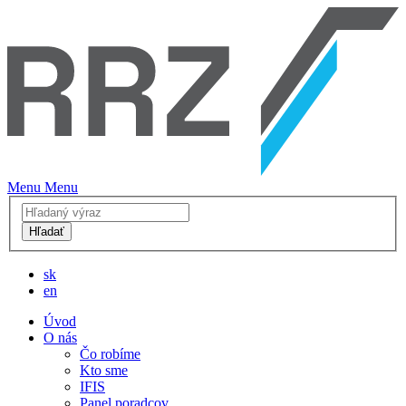
Menu
Menu
Hľadať
sk
en
Úvod
O nás
Čo robíme
Kto sme
IFIS
Panel poradcov