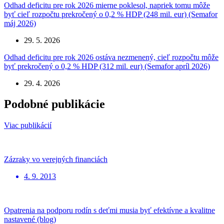
Odhad deficitu pre rok 2026 mierne poklesol, napriek tomu môže
byť cieľ rozpočtu prekročený o 0,2 % HDP (248 mil. eur) (Semafor
máj 2026)
29. 5. 2026
Odhad deficitu pre rok 2026 ostáva nezmenený, cieľ rozpočtu môže
byť prekročený o 0,2 % HDP (312 mil. eur) (Semafor apríl 2026)
29. 4. 2026
Podobné publikácie
Viac publikácií
Zázraky vo verejných financiách
4. 9. 2013
Opatrenia na podporu rodín s deťmi musia byť efektívne a kvalitne
nastavené (blog)