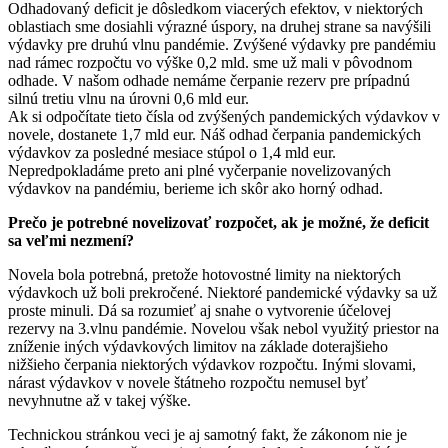
Odhadovaný deficit je dôsledkom viacerých efektov, v niektorých
oblastiach sme dosiahli výrazné úspory, na druhej strane sa navýšili
výdavky pre druhú vlnu pandémie. Zvýšené výdavky pre pandémiu
nad rámec rozpočtu vo výške 0,2 mld. sme už mali v pôvodnom
odhade. V našom odhade nemáme čerpanie rezerv pre prípadnú
silnú tretiu vlnu na úrovni 0,6 mld eur.
Ak si odpočítate tieto čísla od zvýšených pandemických výdavkov v
novele, dostanete 1,7 mld eur. Náš odhad čerpania pandemických
výdavkov za posledné mesiace stúpol o 1,4 mld eur.
Nepredpokladáme preto ani plné vyčerpanie novelizovaných
výdavkov na pandémiu, berieme ich skôr ako horný odhad.
Prečo je potrebné novelizovať rozpočet, ak je možné, že deficit
sa veľmi nezmení?
Novela bola potrebná, pretože hotovostné limity na niektorých
výdavkoch už boli prekročené. Niektoré pandemické výdavky sa už
proste minuli. Dá sa rozumieť aj snahe o vytvorenie účelovej
rezervy na 3.vlnu pandémie. Novelou však nebol využitý priestor na
zníženie iných výdavkových limitov na základe doterajšieho
nižšieho čerpania niektorých výdavkov rozpočtu. Inými slovami,
nárast výdavkov v novele štátneho rozpočtu nemusel byť
nevyhnutne až v takej výške.
Technickou stránkou veci je aj samotný fakt, že zákonom nie je