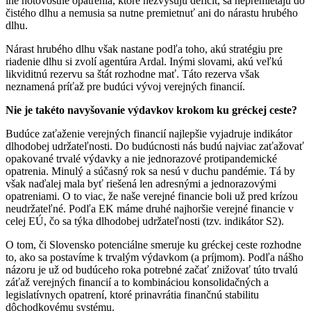
iné hotovostné opatrenia, ktoré nezvyšujú deficit, sa nepremietajú do
čistého dlhu a nemusia sa nutne premietnuť ani do nárastu hrubého
dlhu.
Nárast hrubého dlhu však nastane podľa toho, akú stratégiu pre
riadenie dlhu si zvolí agentúra Ardal. Inými slovami, akú veľkú
likviditnú rezervu sa štát rozhodne mať. Táto rezerva však
neznamená príťaž pre budúci vývoj verejných financií.
Nie je takéto navyšovanie výdavkov krokom ku gréckej ceste?
Budúce zaťaženie verejných financií najlepšie vyjadruje indikátor
dlhodobej udržateľnosti. Do budúcnosti nás budú najviac zaťažovať
opakované trvalé výdavky a nie jednorazové protipandemické
opatrenia. Minulý a súčasný rok sa nesú v duchu pandémie. Tá by
však naďalej mala byť riešená len adresnými a jednorazovými
opatreniami. O to viac, že naše verejné financie boli už pred krízou
neudržateľné. Podľa EK máme druhé najhoršie verejné financie v
celej EÚ, čo sa týka dlhodobej udržateľnosti (tzv. indikátor S2).
O tom, či Slovensko potenciálne smeruje ku gréckej ceste rozhodne
to, ako sa postavíme k trvalým výdavkom (a príjmom). Podľa nášho
názoru je už od budúceho roka potrebné začať znižovať túto trvalú
záťaž verejných financií a to kombináciou konsolidačných a
legislatívnych opatrení, ktoré prinavrátia finančnú stabilitu
dôchodkovému systému.