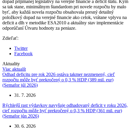
dopad prijímanej legislatívy na verejné financie a deficit štátu. Kým
sa tak stane, minimálnym štandardom pri novele rozpočtu by malo
byť, aby každá novela rozpočtu obsahovala presný detailný
položkový dopad na verejné financie ako celok, vrátane vplyvu na
deficit a dlh v metodike ESA2010 a aktuálny stav implementácie
odporúčaní Útvaru hodnoty za peniaze.
Zdieľať:
Twitter
Facebook
Aktuality
Viac aktualít
Odhad deficitu pre rok 2026 ostáva takmer nezmenený, cieľ
rozpočtu môže byť prekročený o 0,3 % HDP (389 mil. eur)
(Semafor júl 2026)
31. 7. 2026
Rýchlejší rast výdavkov navyšuje odhadovaný deficit v roku 2026,
cieľ rozpočtu môže byť prekročený o 0,3 % HDP (361 mil. eur)
(Semafor jún 2026)
30. 6. 2026