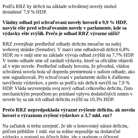
Podľa RRZ by deficit na základe schválenej novely mohol
dosiahnuť 7,9 % HDP.
Vládny odhad pri schvaľovaní novely hovoril o 9,9 % HDP,
navyše ešte pred schvaľovaním novely v parlamente, kde sa
výdavky ešte zvýšili. Prečo je odhad RRZ výrazne nižší?
RRZ zverejňuje predbežné odhady deficitu mesačne na našej
webovej stránke (Semafor). V marci sme odhadovali deficit 6,8%
HDP, no v máji sme na základe vývoja odhad zvýšili na 7,7% HDP.
V tomto odhade sme už zarátali výdavky, ktoré sa oficiálne objavili
až v tejto novele. Predbežné odhady hovoria, že pôvodná, vládou
schválená novela bola už dopredu premietnutá v našom odhade, ako
sme signalizovali. Pri schvaľovaní v parlamente došlo k ďalšiemu
navýšeniu výdavkov, a preto sa podľa nás deficit navýši na 7,9 %
HDP. Vláda nezverejnila svoj nový odhad celkového deficitu, čisto
mechanickým prepočtom po prirátaní vplyvu dodatočných zmien v
novele by sa tak ich odhad deficitu zvýšil na 10,3% HDP.
Prečo RRZ nepredpokladá výrazné zvýšenie deficitu, ak novela
hovorí o výraznom zvýšení výdavkov o 3,7 mld. eur?
Na začiatok si treba ozrejmiť, že ide o hotovostný nárast deficitu,
pričom približne 1 mld. eur sa reálne nepoužije na dodatočné
výdavky a zostanú na účtoch štátu, ide v podstate o účtovné