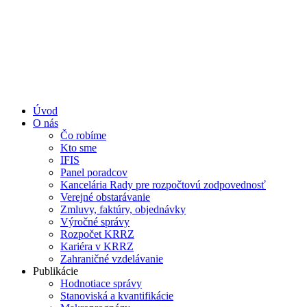
Úvod
O nás
Čo robíme
Kto sme
IFIS
Panel poradcov
Kancelária Rady pre rozpočtovú zodpovednosť
Verejné obstarávanie
Zmluvy, faktúry, objednávky
Výročné správy
Rozpočet KRRZ
Kariéra v KRRZ
Zahraničné vzdelávanie
Publikácie
Hodnotiace správy
Stanoviská a kvantifikácie