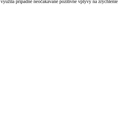
a využila prípadné neočakávané pozitívne vplyvy na zrýchlenie