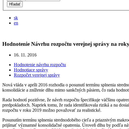
Hľadať
sk
en
Hodnotenie Návrhu rozpočtu verejnej správy na rok
16. 11. 2016
Hodnotenie návrhu rozpočtu
Hodnotiace správy
Rozpočet verejnej správy
Nová vláda v apríli 2016 rozhodla o posunutí termínu splnenia stred
konsolidácie a zníženie dlhu mimo sankčných pásiem, čo rada hodno
Rada hodnotí pozitívne, že návrh rozpočtu špecifikuje väčšinu opatre
predpokladoch. Napriek tomu, že rada identifikovala riziká a na dosi
rozpočtu v roku 2019 možno považovať za realistické.
Posunutím termínu splnenia strednodobého cieľa a priaznivým makroeko
prijímať významné konsolidačné opatrenia. Úroveň dlhu by podľa n