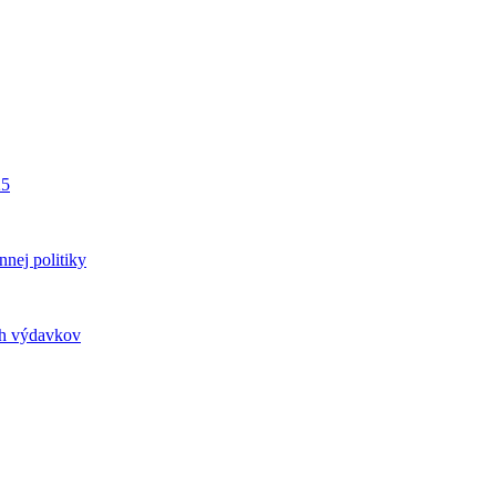
25
nnej politiky
ých výdavkov