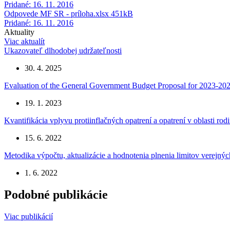
Pridané: 16. 11. 2016
Odpovede MF SR - príloha.xlsx
451kB
Pridané: 16. 11. 2016
Aktuality
Viac aktualít
Ukazovateľ dlhodobej udržateľnosti
30. 4. 2025
Evaluation of the General Government Budget Proposal for 2023-20
19. 1. 2023
Kvantifikácia vplyvu protiinflačných opatrení a opatrení v oblasti rodi
15. 6. 2022
Metodika výpočtu, aktualizácie a hodnotenia plnenia limitov verejn
1. 6. 2022
Podobné publikácie
Viac publikácií