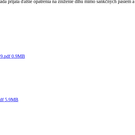
vláda prijala ďalšie opatrenia na zníženie dlhu mimo sankčných pásiem 
19.pdf
0.9MB
pdf
5.9MB