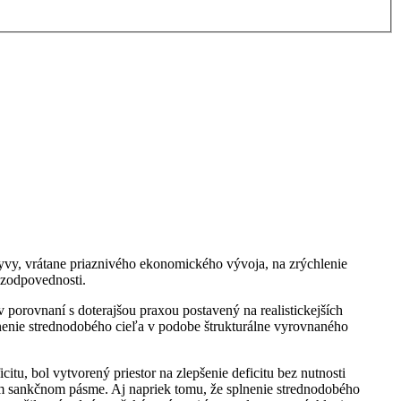
lyvy, vrátane priaznivého ekonomického vývoja, na zrýchlenie
 zodpovednosti.
 porovnaní s doterajšou praxou postavený na realistickejších
plnenie strednodobého cieľa v podobe štrukturálne vyrovnaného
u, bol vytvorený priestor na zlepšenie deficitu bez nutnosti
m sankčnom pásme. Aj napriek tomu, že splnenie strednodobého