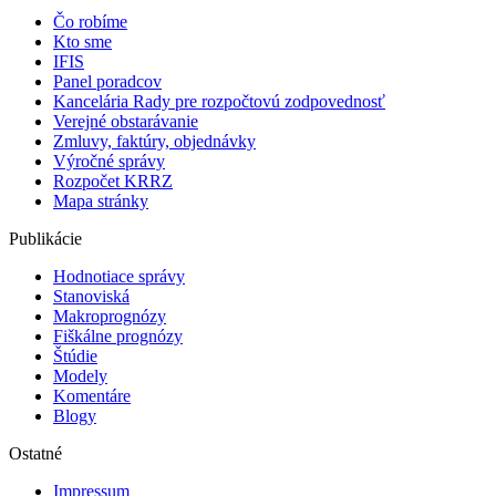
Čo robíme
Kto sme
IFIS
Panel poradcov
Kancelária Rady pre rozpočtovú zodpovednosť
Verejné obstarávanie
Zmluvy, faktúry, objednávky
Výročné správy
Rozpočet KRRZ
Mapa stránky
Publikácie
Hodnotiace správy
Stanoviská
Makroprognózy
Fiškálne prognózy
Štúdie
Modely
Komentáre
Blogy
Ostatné
Impressum