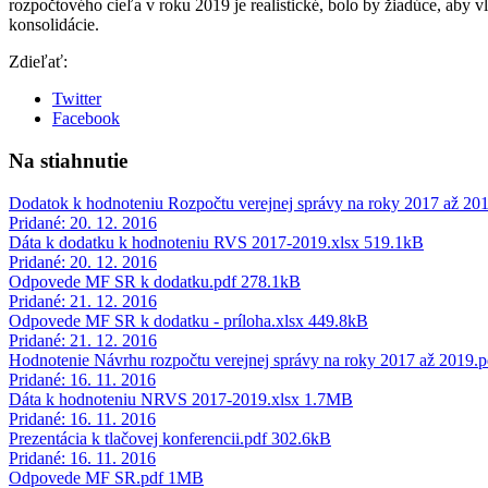
rozpočtového cieľa v roku 2019 je realistické, bolo by žiadúce, aby 
konsolidácie.
Zdieľať:
Twitter
Facebook
Na stiahnutie
Dodatok k hodnoteniu Rozpočtu verejnej správy na roky 2017 až 20
Pridané: 20. 12. 2016
Dáta k dodatku k hodnoteniu RVS 2017-2019.xlsx
519.1kB
Pridané: 20. 12. 2016
Odpovede MF SR k dodatku.pdf
278.1kB
Pridané: 21. 12. 2016
Odpovede MF SR k dodatku - príloha.xlsx
449.8kB
Pridané: 21. 12. 2016
Hodnotenie Návrhu rozpočtu verejnej správy na roky 2017 až 2019.
Pridané: 16. 11. 2016
Dáta k hodnoteniu NRVS 2017-2019.xlsx
1.7MB
Pridané: 16. 11. 2016
Prezentácia k tlačovej konferencii.pdf
302.6kB
Pridané: 16. 11. 2016
Odpovede MF SR.pdf
1MB