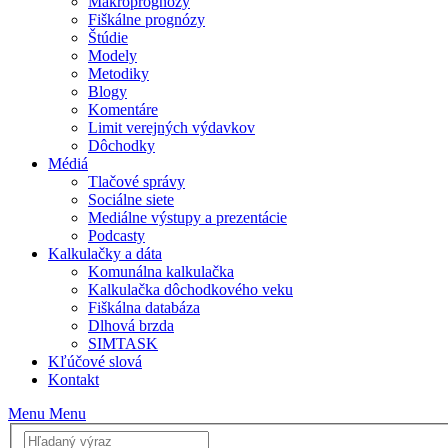
Makroprognózy
Fiškálne prognózy
Štúdie
Modely
Metodiky
Blogy
Komentáre
Limit verejných výdavkov
Dôchodky
Médiá
Tlačové správy
Sociálne siete
Mediálne výstupy a prezentácie
Podcasty
Kalkulačky a dáta
Komunálna kalkulačka
Kalkulačka dôchodkového veku
Fiškálna databáza
Dlhová brzda
SIMTASK
Kľúčové slová
Kontakt
Menu
Menu